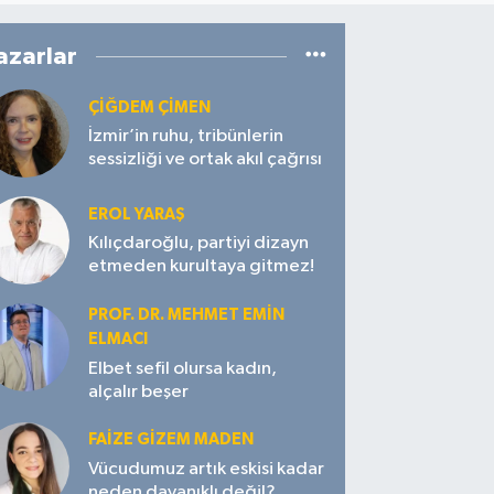
azarlar
ÇIĞDEM ÇIMEN
İzmir’in ruhu, tribünlerin
sessizliği ve ortak akıl çağrısı
EROL YARAŞ
Kılıçdaroğlu, partiyi dizayn
etmeden kurultaya gitmez!
PROF. DR. MEHMET EMIN
ELMACI
Elbet sefil olursa kadın,
alçalır beşer
FAIZE GIZEM MADEN
Vücudumuz artık eskisi kadar
neden dayanıklı değil?