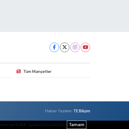
Tüm Manşetler
Haber Yazılımı:
TE Bilişim
şmesi ve KVKK Aydınlatma Metni
Tamam