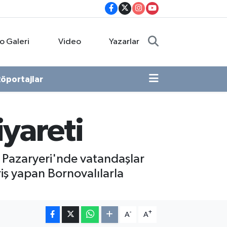
o Galeri
Video
Yazarlar
öportajlar
iyareti
 Pazaryeri'nde vatandaşlar
eriş yapan Bornovalılarla
-
+
A
A