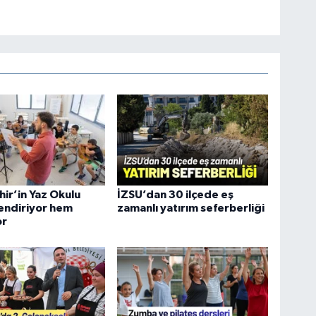
ir’in Yaz Okulu
İZSU’dan 30 ilçede eş
endiriyor hem
zamanlı yatırım seferberliği
or