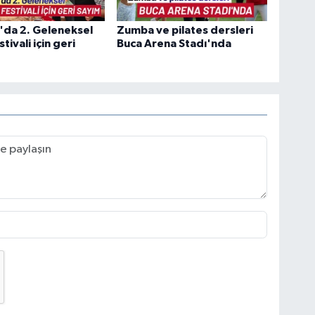
'da 2. Geleneksel
Zumba ve pilates dersleri
tivali için geri
Buca Arena Stadı'nda