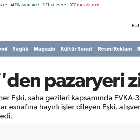
63
6510.40
13.799
64.225,61
ALTIN
BİST
BTC
Fot
omi
Sağlık
Magazin
Kültür Sanat
Resmi Reklam
R
'den pazaryeri z
er Eşki, saha gezileri kapsamında EVKA-3
ar esnafına hayırlı işler dileyen Eşki, alışv
edi.