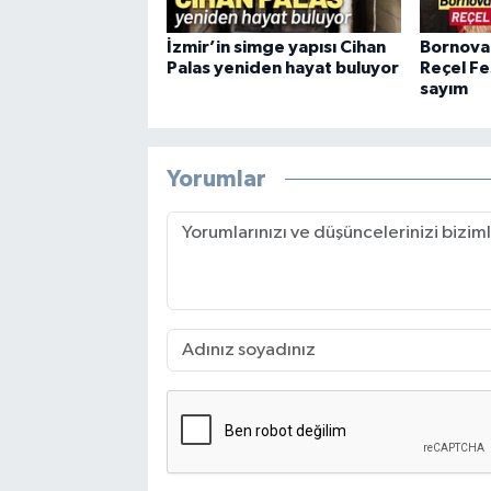
İzmir’in simge yapısı Cihan
Bornova
Palas yeniden hayat buluyor
Reçel Fes
sayım
Yorumlar