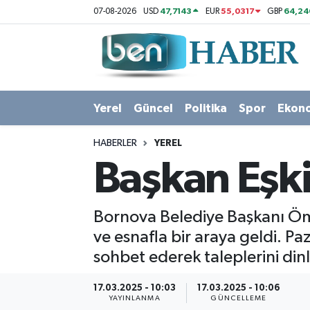
47,7143
55,0317
64,24
07-08-2026
USD
EUR
GBP
Yerel
Hava Durumu
Güncel
Trafik Durumu
Yerel
Güncel
Politika
Spor
Ekon
Politika
Süper Lig Puan Durumu ve Fikstür
HABERLER
YEREL
Spor
Tüm Manşetler
Başkan Eşki
Ekonomi
Son Dakika Haberleri
Bornova Belediye Başkanı Öm
Sağlık
Haber Arşivi
ve esnafla bir araya geldi. Paz
sohbet ederek taleplerini dinl
Magazin
17.03.2025 - 10:03
17.03.2025 - 10:06
Kültür Sanat
YAYINLANMA
GÜNCELLEME