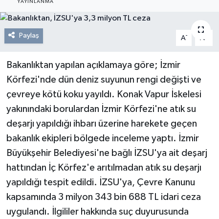
YAYINLANMA
Resmi Reklam
Paylaş
-
+
A
A
Röportajlar
Bakanlıktan yapılan açıklamaya göre; İzmir
Körfezi'nde dün deniz suyunun rengi değişti ve
çevreye kötü koku yayıldı. Konak Vapur İskelesi
yakınındaki borulardan İzmir Körfezi'ne atık su
deşarjı yapıldığı ihbarı üzerine harekete geçen
bakanlık ekipleri bölgede inceleme yaptı. İzmir
Büyükşehir Belediyesi'ne bağlı İZSU'ya ait deşarj
hattından İç Körfez'e arıtılmadan atık su deşarjı
yapıldığı tespit edildi. İZSU'ya, Çevre Kanunu
kapsamında 3 milyon 343 bin 688 TL idari ceza
uygulandı. İlgililer hakkında suç duyurusunda