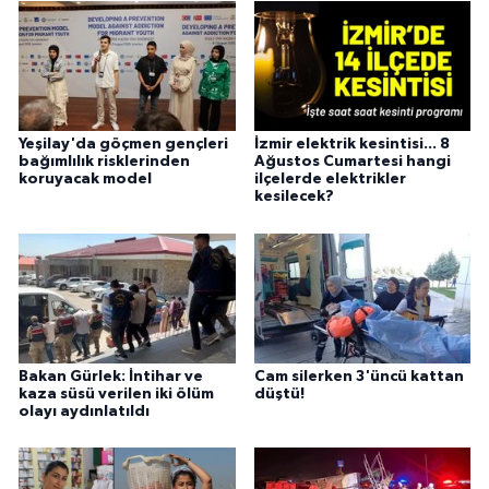
Yeşilay'da göçmen gençleri
İzmir elektrik kesintisi... 8
bağımlılık risklerinden
Ağustos Cumartesi hangi
koruyacak model
ilçelerde elektrikler
kesilecek?
Bakan Gürlek: İntihar ve
Cam silerken 3'üncü kattan
kaza süsü verilen iki ölüm
düştü!
olayı aydınlatıldı