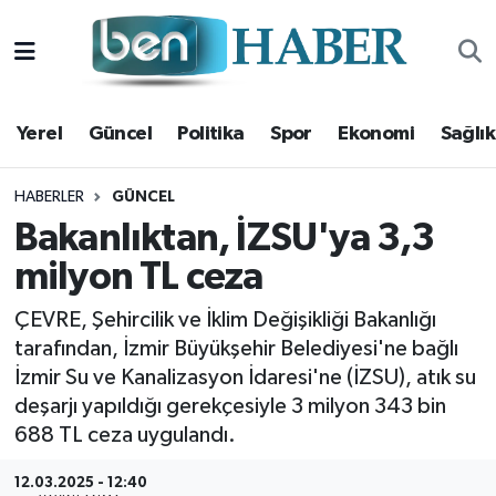
Yerel
Hava Durumu
Yerel
Güncel
Politika
Spor
Ekonomi
Sağlık
Güncel
Trafik Durumu
Politika
Süper Lig Puan Durumu ve Fikstür
HABERLER
GÜNCEL
Bakanlıktan, İZSU'ya 3,3
Spor
Tüm Manşetler
milyon TL ceza
Ekonomi
Son Dakika Haberleri
ÇEVRE, Şehircilik ve İklim Değişikliği Bakanlığı
tarafından, İzmir Büyükşehir Belediyesi'ne bağlı
Sağlık
Haber Arşivi
İzmir Su ve Kanalizasyon İdaresi'ne (İZSU), atık su
deşarjı yapıldığı gerekçesiyle 3 milyon 343 bin
Magazin
688 TL ceza uygulandı.
Kültür Sanat
12.03.2025 - 12:40