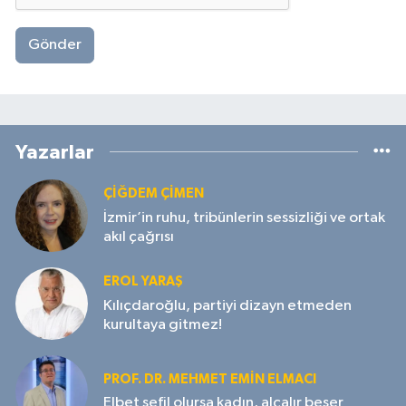
Gönder
Yazarlar
ÇIĞDEM ÇIMEN
İzmir’in ruhu, tribünlerin sessizliği ve ortak
akıl çağrısı
EROL YARAŞ
Kılıçdaroğlu, partiyi dizayn etmeden
kurultaya gitmez!
PROF. DR. MEHMET EMIN ELMACI
Elbet sefil olursa kadın, alçalır beşer