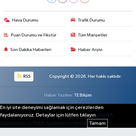
Hava Durumu
Trafik Durumu
Puan Durumu ve Fikstür
Tüm Manşetler
Son Dakika Haberleri
Haber Arşivi
RSS
Copyright © 2026. Her hakkı saklıdır.
Haber Yazılımı:
TE Bilişim
En iyi site deneyimi sağlamak için çerezlerden
faydalanıyoruz. Detaylar için lütfen tıklayın.
Gizlilik
Sözleşmesi ve KVKK Aydınlatma Metni
Tamam