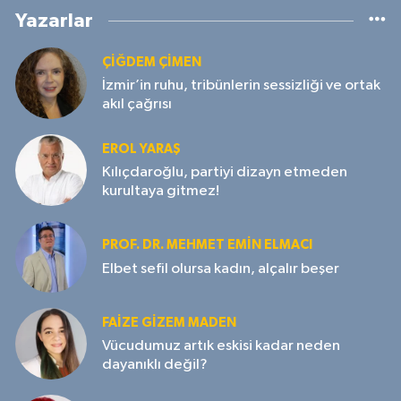
Yazarlar
ÇIĞDEM ÇIMEN
İzmir’in ruhu, tribünlerin sessizliği ve ortak
akıl çağrısı
EROL YARAŞ
Kılıçdaroğlu, partiyi dizayn etmeden
kurultaya gitmez!
PROF. DR. MEHMET EMIN ELMACI
Elbet sefil olursa kadın, alçalır beşer
FAIZE GIZEM MADEN
Vücudumuz artık eskisi kadar neden
dayanıklı değil?