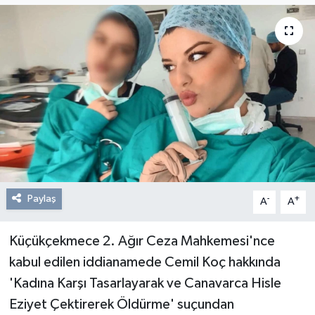
Resmi Reklam
Röportajlar
Paylaş
-
+
A
A
Küçükçekmece 2. Ağır Ceza Mahkemesi'nce
kabul edilen iddianamede Cemil Koç hakkında
'Kadına Karşı Tasarlayarak ve Canavarca Hisle
Eziyet Çektirerek Öldürme' suçundan