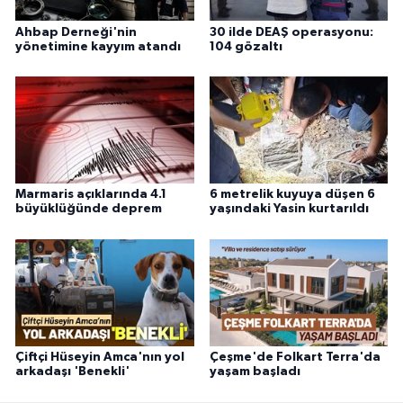
Ahbap Derneği'nin
30 ilde DEAŞ operasyonu:
yönetimine kayyım atandı
104 gözaltı
Marmaris açıklarında 4.1
6 metrelik kuyuya düşen 6
büyüklüğünde deprem
yaşındaki Yasin kurtarıldı
Çiftçi Hüseyin Amca'nın yol
Çeşme'de Folkart Terra'da
arkadaşı 'Benekli'
yaşam başladı