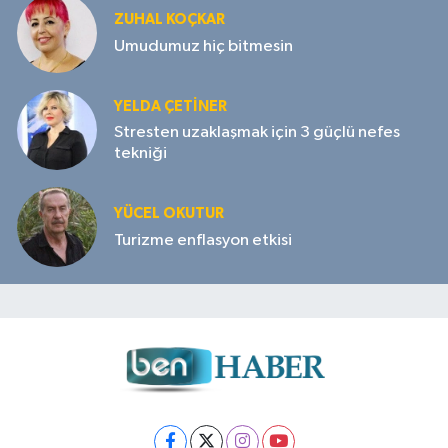
ZUHAL KOÇKAR
Umudumuz hiç bitmesin
YELDA ÇETİNER
Stresten uzaklaşmak için 3 güçlü nefes
tekniği
YÜCEL OKUTUR
Turizme enflasyon etkisi