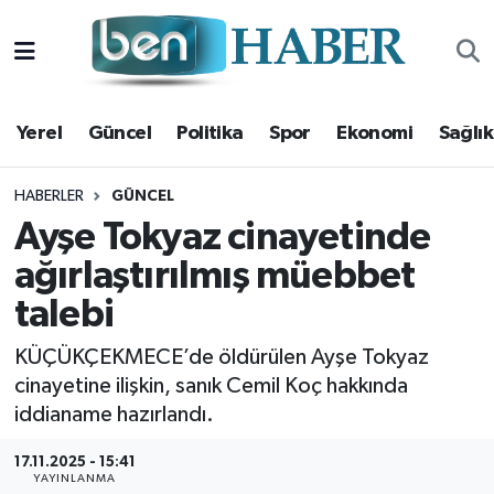
Yerel
Hava Durumu
Yerel
Güncel
Politika
Spor
Ekonomi
Sağlık
Güncel
Trafik Durumu
Politika
Süper Lig Puan Durumu ve Fikstür
HABERLER
GÜNCEL
Ayşe Tokyaz cinayetinde
Spor
Tüm Manşetler
ağırlaştırılmış müebbet
talebi
Ekonomi
Son Dakika Haberleri
KÜÇÜKÇEKMECE’de öldürülen Ayşe Tokyaz
Sağlık
Haber Arşivi
cinayetine ilişkin, sanık Cemil Koç hakkında
iddianame hazırlandı.
Magazin
17.11.2025 - 15:41
Kültür Sanat
YAYINLANMA