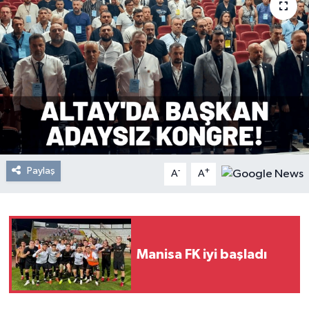
Resmi Reklam
Röportajlar
Paylaş
-
+
A
A
Manisa FK iyi başladı