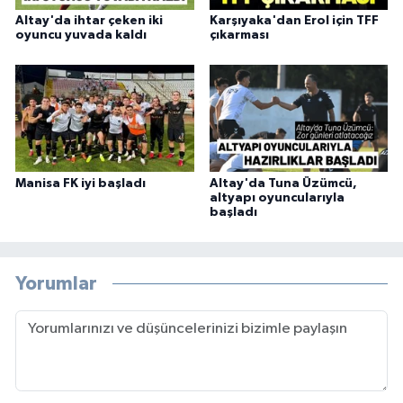
Altay'da ihtar çeken iki
Karşıyaka'dan Erol için TFF
oyuncu yuvada kaldı
çıkarması
Manisa FK iyi başladı
Altay'da Tuna Üzümcü,
altyapı oyuncularıyla
başladı
Yorumlar