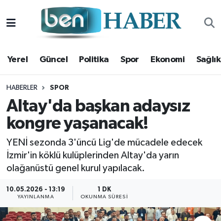
Yerel
Hava Durumu
Yerel
Güncel
Politika
Spor
Ekonomi
Sağlık
Güncel
Trafik Durumu
Politika
Süper Lig Puan Durumu ve Fikstür
HABERLER
SPOR
Altay'da başkan adaysız
Spor
Tüm Manşetler
kongre yaşanacak!
Ekonomi
Son Dakika Haberleri
YENİ sezonda 3'üncü Lig'de mücadele edecek
İzmir'in köklü kulüplerinden Altay'da yarın
Sağlık
Haber Arşivi
olağanüstü genel kurul yapılacak.
Magazin
10.05.2026 - 13:19
1 DK
YAYINLANMA
OKUNMA SÜRESI
Kültür Sanat