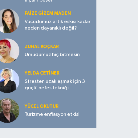
alçalır beşer
FAIZE GIZEM MADEN
Vücudumuz artık eskisi kadar
neden dayanıklı değil?
ZUHAL KOÇKAR
Umudumuz hiç bitmesin
YELDA ÇETİNER
Stresten uzaklaşmak için 3
güçlü nefes tekniği
YÜCEL OKUTUR
Turizme enflasyon etkisi