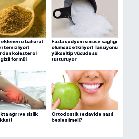
 eklenen o baharat
Fazla sodyum sinsice sağlığı
ı temizliyor!
olumsuz etkiliyor! Tansiyonu
rdan kolesterol
yükseltip vücuda su
gizli formül
tutturuyor
ta ağrı ve şişlik
Ortodontik tedavide nasıl
ikkat!
beslenilmeli?