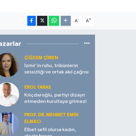
-
+
A
A
azarlar
ÇIĞDEM ÇIMEN
İzmir’in ruhu, tribünlerin
sessizliği ve ortak akıl çağrısı
EROL YARAŞ
Kılıçdaroğlu, partiyi dizayn
etmeden kurultaya gitmez!
PROF. DR. MEHMET EMIN
ELMACI
Elbet sefil olursa kadın,