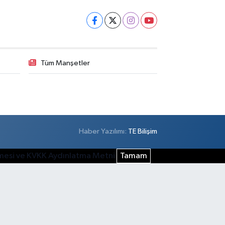
Tüm Manşetler
Haber Yazılımı:
TE Bilişim
şmesi ve KVKK Aydınlatma Metni
Tamam