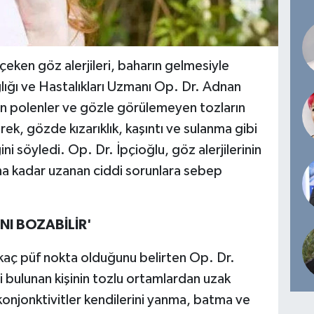
çeken göz alerjileri, baharın gelmesiyle
ğlığı ve Hastalıkları Uzmanı Op. Dr. Adnan
an polenler ve gözle görülemeyen tozların
erek, gözde kızarıklık, kaşıntı ve sulanma gibi
ğini söyledi. Op. Dr. İpçioğlu, göz alerjilerinin
a kadar uzanan ciddi sorunlara sebep
NI BOZABİLİR'
rkaç püf nokta olduğunu belirten Op. Dr.
si bulunan kişinin tozlu ortamlardan uzak
 konjonktivitler kendilerini yanma, batma ve