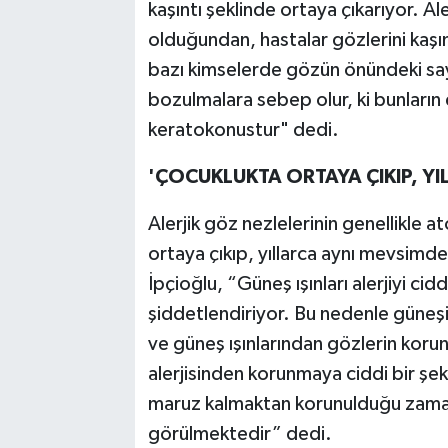
kaşıntı şeklinde ortaya çıkarıyor. Al
olduğundan, hastalar gözlerini ka
bazı kimselerde gözün önündeki sa
bozulmalara sebep olur, ki bunların
keratokonustur" dedi.
'ÇOCUKLUKTA ORTAYA ÇIKIP, Y
Alerjik göz nezlelerinin genellikle a
ortaya çıkıp, yıllarca aynı mevsimde
İpçioğlu, “Güneş ışınları alerjiyi cid
şiddetlendiriyor. Bu nedenle güneşi
ve güneş ışınlarından gözlerin kor
alerjisinden korunmaya ciddi bir şe
maruz kalmaktan korunulduğu zaman a
görülmektedir” dedi.