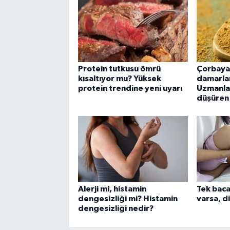
Protein tutkusu ömrü
Çorbaya
kısaltıyor mu? Yüksek
damarlar
protein trendine yeni uyarı
Uzmanla
düşüren 
Alerji mi, histamin
Tek bacak
dengesizliği mi? Histamin
varsa, d
dengesizliği nedir?