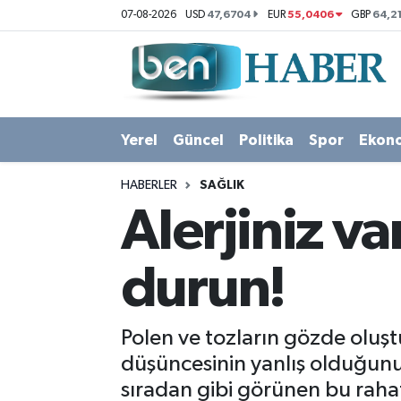
47,6704
55,0406
64,2
07-08-2026
USD
EUR
GBP
Yerel
Hava Durumu
Güncel
Trafik Durumu
Yerel
Güncel
Politika
Spor
Ekon
Politika
Süper Lig Puan Durumu ve Fikstür
HABERLER
SAĞLIK
Spor
Tüm Manşetler
Alerjiniz v
Ekonomi
Son Dakika Haberleri
durun!
Sağlık
Haber Arşivi
Polen ve tozların gözde oluşt
Magazin
düşüncesinin yanlış olduğunu
sıradan gibi görünen bu raha
Kültür Sanat