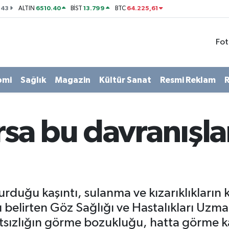
143
6510.40
13.799
64.225,61
ALTIN
BİST
BTC
Fot
omi
Sağlık
Magazin
Kültür Sanat
Resmi Reklam
R
arsa bu davranışl
urduğu kaşıntı, sulanma ve kızarıklıkların
 belirten Göz Sağlığı ve Hastalıkları Uzma
tsızlığın görme bozukluğu, hatta görme k