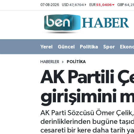
47,6704
55,0406
64,2
07-08-2026
USD
EUR
GBP
Yerel
Hava Durumu
Güncel
Trafik Durumu
Yerel
Güncel
Politika
Spor
Ekon
Politika
Süper Lig Puan Durumu ve Fikstür
HABERLER
POLITIKA
Spor
Tüm Manşetler
AK Partili Ç
Ekonomi
Son Dakika Haberleri
girişimini 
Sağlık
Haber Arşivi
AK Parti Sözcüsü Ömer Çelik,
Magazin
derinliklerinden bugüne taşıdı
cesareti bir kere daha tarih y
Kültür Sanat