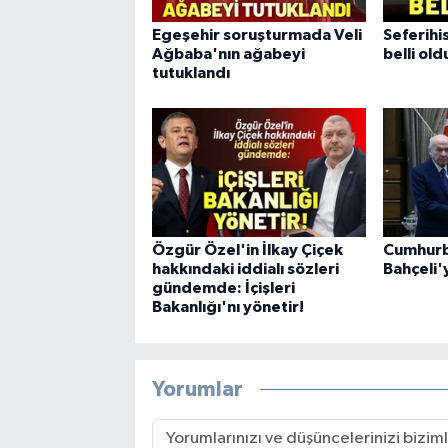
Egeşehir soruşturmada Veli
Seferihi
Ağbaba'nın ağabeyi
belli old
tutuklandı
Özgür Özel'in İlkay Çiçek
Cumhurb
hakkındaki iddialı sözleri
Bahçeli'
gündemde: İçişleri
Bakanlığı'nı yönetir!
Yorumlar