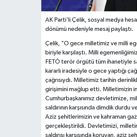
AK Parti'li Çelik, sosyal medya hes
dönümü nedeniyle mesaj paylaştı.
Çelik, "O gece milletimiz ve milli eg
biriyle karşılaştı. Milli egemenliği
FETÖ terör örgütü tüm ihanetiyle sa
kararlı iradesiyle o gece yaptığı ça
çağrısıydı. Milletimiz tarihin derin
girişimini mağlup etti. Milletimizin 
Cumhurbaşkanımız devletimize, mill
saldırının karşısında dimdik durdu v
Aziz şehitlerimizin ve kahraman gaz
gerçekleştirildi. Devletimizi, millet
saldırısı karşısında koruyan, aziz şe