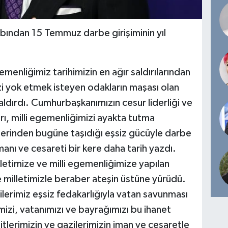
abından 15 Temmuz darbe girişiminin yıl
emenliğimiz tarihimizin en ağır saldırılarından
mizi yok etmek isteyen odakların maşası olan
ldırdı. Cumhurbaşkanımızın cesur liderliği ve
ğrı, milli egemenliğimizi ayakta tutma
liklerinden bugüne taşıdığı eşsiz gücüyle darbe
imanı ve cesareti bir kere daha tarih yazdı.
etimize ve milli egemenliğimize yapılan
e milletimizle beraber ateşin üstüne yürüdü.
ilerimiz eşsiz fedakarlığıyla vatan savunması
imizi, vatanımızı ve bayrağımızı bu ihanet
hitlerimizin ve gazilerimizin iman ve cesaretle