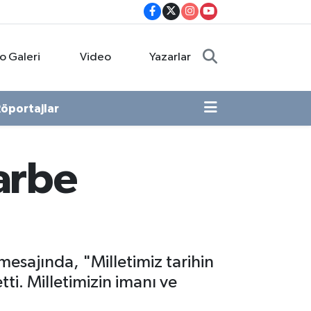
o Galeri
Video
Yazarlar
öportajlar
darbe
esajında, "Milletimiz tarihin
ti. Milletimizin imanı ve