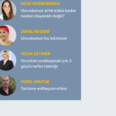
FAIZE GIZEM MADEN
Vücudumuz artık eskisi kadar
neden dayanıklı değil?
ZUHAL KOÇKAR
Umudumuz hiç bitmesin
YELDA ÇETİNER
Stresten uzaklaşmak için 3
güçlü nefes tekniği
YÜCEL OKUTUR
Turizme enflasyon etkisi