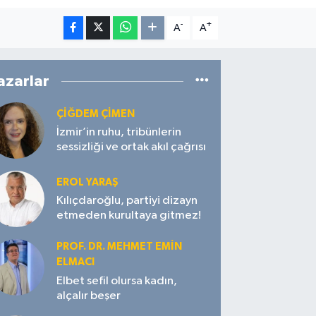
-
+
A
A
azarlar
ÇIĞDEM ÇIMEN
İzmir’in ruhu, tribünlerin
sessizliği ve ortak akıl çağrısı
EROL YARAŞ
Kılıçdaroğlu, partiyi dizayn
etmeden kurultaya gitmez!
PROF. DR. MEHMET EMIN
ELMACI
Elbet sefil olursa kadın,
alçalır beşer