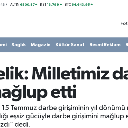
143
6500.87
13.799
64.643,95
ALTIN
BİST
BTC
Fot
omi
Sağlık
Magazin
Kültür Sanat
Resmi Reklam
R
elik: Milletimiz 
mağlup etti
 15 Temmuz darbe girişiminin yıl dönümü m
ğı eşsiz gücüyle darbe girişimini mağlup et
azdı" dedi.