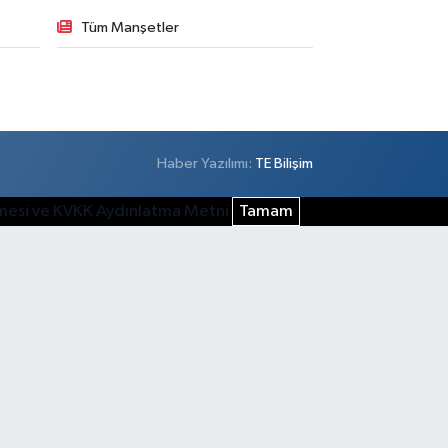
Tüm Manşetler
Haber Yazılımı:
TE Bilişim
şmesi ve KVKK Aydınlatma Metni
Tamam