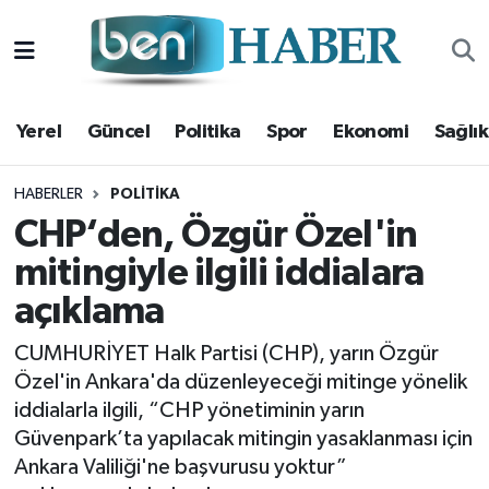
Yerel
Hava Durumu
Yerel
Güncel
Politika
Spor
Ekonomi
Sağlık
Güncel
Trafik Durumu
Politika
Süper Lig Puan Durumu ve Fikstür
HABERLER
POLITIKA
CHP‘den, Özgür Özel'in
Spor
Tüm Manşetler
mitingiyle ilgili iddialara
açıklama
Ekonomi
Son Dakika Haberleri
CUMHURİYET Halk Partisi (CHP), yarın Özgür
Sağlık
Haber Arşivi
Özel'in Ankara'da düzenleyeceği mitinge yönelik
iddialarla ilgili, “CHP yönetiminin yarın
Magazin
Güvenpark’ta yapılacak mitingin yasaklanması için
Ankara Valiliği'ne başvurusu yoktur”
Kültür Sanat