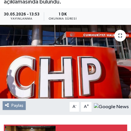
açıklamasında bulundu.
Resmi Reklam
30.05.2026 - 13:53
1 DK
YAYINLANMA
OKUNMA SÜRESI
Röportajlar
Paylaş
-
+
A
A