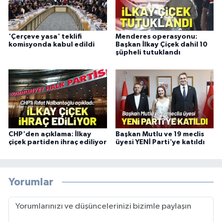
'Çerçeve yasa' teklifi
Menderes operasyonu:
komisyonda kabul edildi
Başkan İlkay Çiçek dahil 10
şüpheli tutuklandı
CHP'den açıklama: İlkay
Başkan Mutlu ve 19 meclis
çiçek partiden ihraç ediliyor
üyesi YENİ Parti'ye katıldı
Yorumlar