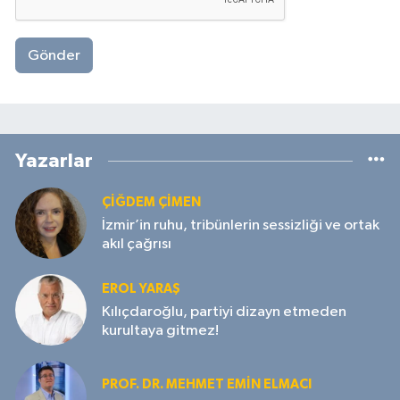
Gönder
Yazarlar
ÇIĞDEM ÇIMEN
İzmir’in ruhu, tribünlerin sessizliği ve ortak
akıl çağrısı
EROL YARAŞ
Kılıçdaroğlu, partiyi dizayn etmeden
kurultaya gitmez!
PROF. DR. MEHMET EMIN ELMACI