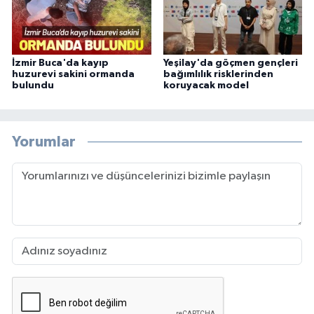
İzmir Buca'da kayıp
Yeşilay'da göçmen gençleri
huzurevi sakini ormanda
bağımlılık risklerinden
bulundu
koruyacak model
Yorumlar