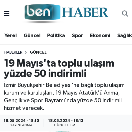
Yerel
Hava Durumu
Yerel
Güncel
Politika
Spor
Ekonomi
Sağlık
Güncel
Trafik Durumu
Politika
Süper Lig Puan Durumu ve Fikstür
HABERLER
GÜNCEL
19 Mayıs'ta toplu ulaşım
Spor
Tüm Manşetler
yüzde 50 indirimli
Ekonomi
Son Dakika Haberleri
İzmir Büyükşehir Belediyesi'ne bağlı toplu ulaşım
kurum ve kuruluşları, 19 Mayıs Atatürk'ü Anma,
Sağlık
Haber Arşivi
Gençlik ve Spor Bayramı'nda yüzde 50 indirimli
hizmet verecek.
Magazin
18.05.2024 - 18:10
18.05.2024 - 18:13
YAYINLANMA
GÜNCELLEME
Kültür Sanat