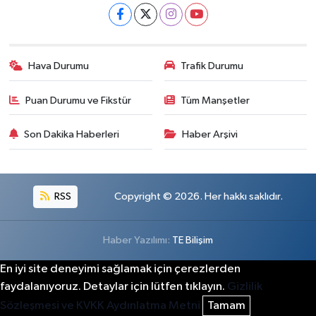
Hava Durumu
Trafik Durumu
Puan Durumu ve Fikstür
Tüm Manşetler
Son Dakika Haberleri
Haber Arşivi
RSS
Copyright © 2026. Her hakkı saklıdır.
Haber Yazılımı:
TE Bilişim
En iyi site deneyimi sağlamak için çerezlerden
faydalanıyoruz. Detaylar için lütfen tıklayın.
Gizlilik
Sözleşmesi ve KVKK Aydınlatma Metni
Tamam