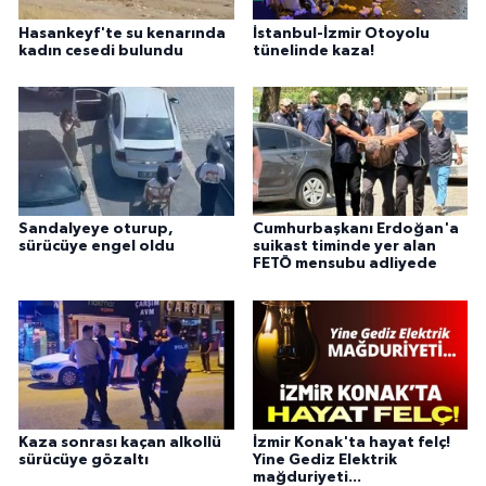
Hasankeyf'te su kenarında
İstanbul-İzmir Otoyolu
kadın cesedi bulundu
tünelinde kaza!
Sandalyeye oturup,
Cumhurbaşkanı Erdoğan'a
sürücüye engel oldu
suikast timinde yer alan
FETÖ mensubu adliyede
Kaza sonrası kaçan alkollü
İzmir Konak'ta hayat felç!
sürücüye gözaltı
Yine Gediz Elektrik
mağduriyeti...