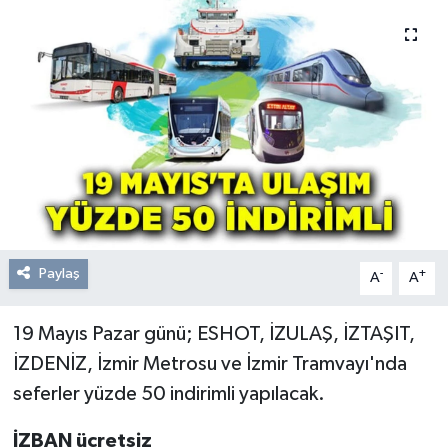
Resmi Reklam
Röportajlar
Paylaş
-
+
A
A
19 Mayıs Pazar günü; ESHOT, İZULAŞ, İZTAŞIT,
İZDENİZ, İzmir Metrosu ve İzmir Tramvayı'nda
seferler yüzde 50 indirimli yapılacak.
İZBAN ücretsiz