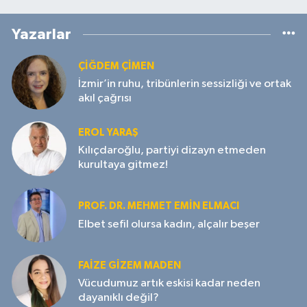
Yazarlar
ÇIĞDEM ÇIMEN
İzmir’in ruhu, tribünlerin sessizliği ve ortak
akıl çağrısı
EROL YARAŞ
Kılıçdaroğlu, partiyi dizayn etmeden
kurultaya gitmez!
PROF. DR. MEHMET EMIN ELMACI
Elbet sefil olursa kadın, alçalır beşer
FAIZE GIZEM MADEN
Vücudumuz artık eskisi kadar neden
dayanıklı değil?