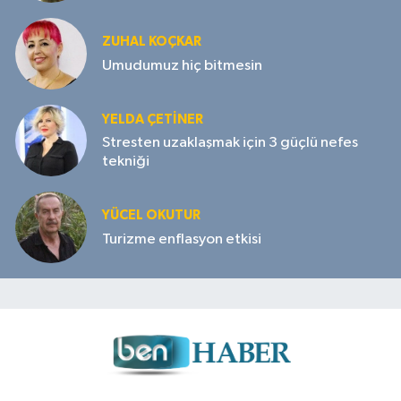
ZUHAL KOÇKAR
Umudumuz hiç bitmesin
YELDA ÇETİNER
Stresten uzaklaşmak için 3 güçlü nefes
tekniği
YÜCEL OKUTUR
Turizme enflasyon etkisi