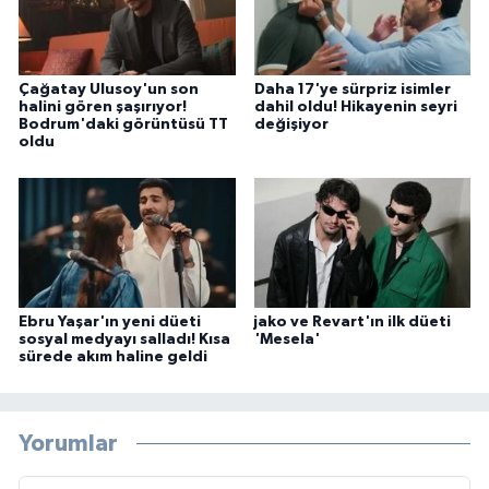
Çağatay Ulusoy'un son
Daha 17'ye sürpriz isimler
halini gören şaşırıyor!
dahil oldu! Hikayenin seyri
Bodrum'daki görüntüsü TT
değişiyor
oldu
Ebru Yaşar'ın yeni düeti
jako ve Revart'ın ilk düeti
sosyal medyayı salladı! Kısa
'Mesela'
sürede akım haline geldi
Yorumlar