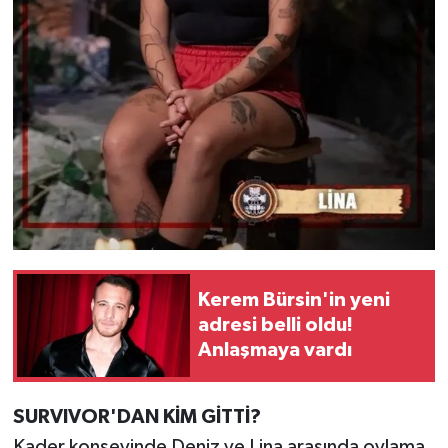
Kerem Bürsin'in yeni
adresi belli oldu!
Anlaşmaya vardı
SURVIVOR'DAN KİM GİTTİ?
Kader konseyinde Deniz ve Lina arasında oylama