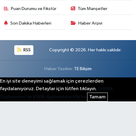
Puan Durumu ve Fikstür
Tüm Manşetler
Son Dakika Haberleri
Haber Arşivi
RSS
Copyright © 2026. Her hakkı saklıdır.
Haber Yazılımı:
TE Bilişim
En iyi site deneyimi sağlamak için çerezlerden
faydalanıyoruz. Detaylar için lütfen tıklayın.
Gizlilik
Sözleşmesi ve KVKK Aydınlatma Metni
Tamam