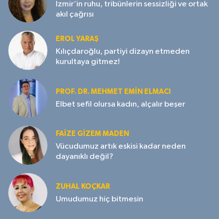
İzmir’in ruhu, tribünlerin sessizliği ve ortak
akıl çağrısı
EROL YARAŞ
Kılıçdaroğlu, partiyi dizayn etmeden
kurultaya gitmez!
PROF. DR. MEHMET EMIN ELMACI
Elbet sefil olursa kadın, alçalır beşer
FAIZE GIZEM MADEN
Vücudumuz artık eskisi kadar neden
dayanıklı değil?
ZUHAL KOÇKAR
Umudumuz hiç bitmesin