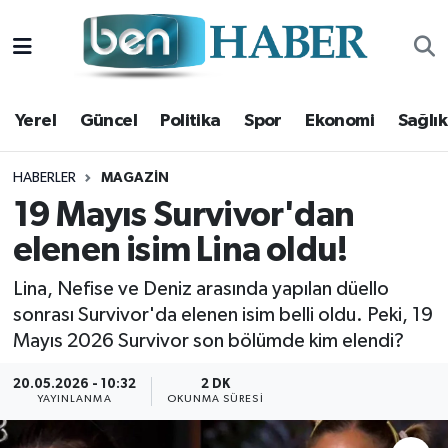
Yerel
Hava Durumu
Yerel
Güncel
Politika
Spor
Ekonomi
Sağlık
Güncel
Trafik Durumu
Politika
Süper Lig Puan Durumu ve Fikstür
HABERLER
MAGAZIN
19 Mayıs Survivor'dan
Spor
Tüm Manşetler
elenen isim Lina oldu!
Ekonomi
Son Dakika Haberleri
Lina, Nefise ve Deniz arasında yapılan düello
sonrası Survivor'da elenen isim belli oldu. Peki, 19
Sağlık
Haber Arşivi
Mayıs 2026 Survivor son bölümde kim elendi?
Magazin
20.05.2026 - 10:32
2 DK
YAYINLANMA
OKUNMA SÜRESI
Kültür Sanat