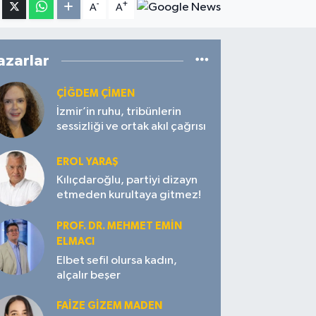
-
+
A
A
azarlar
ÇIĞDEM ÇIMEN
İzmir’in ruhu, tribünlerin
sessizliği ve ortak akıl çağrısı
EROL YARAŞ
Kılıçdaroğlu, partiyi dizayn
etmeden kurultaya gitmez!
PROF. DR. MEHMET EMIN
ELMACI
Elbet sefil olursa kadın,
alçalır beşer
FAIZE GIZEM MADEN