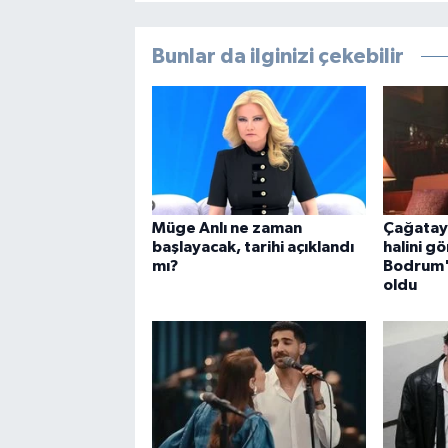
Bunlar da ilginizi çekebilir
Müge Anlı ne zaman
Çağatay
başlayacak, tarihi açıklandı
halini gö
mı?
Bodrum'
oldu