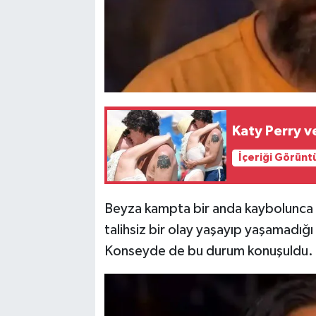
Katy Perry ve
İçeriği Görünt
Beyza kampta bir anda kaybolunca d
talihsiz bir olay yaşayıp yaşamadığı
Konseyde de bu durum konuşuldu.