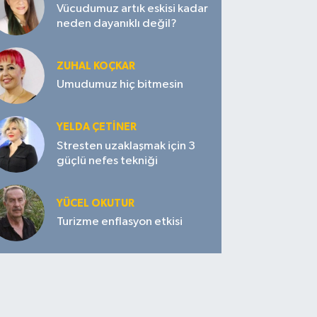
Vücudumuz artık eskisi kadar
neden dayanıklı değil?
ZUHAL KOÇKAR
Umudumuz hiç bitmesin
YELDA ÇETİNER
Stresten uzaklaşmak için 3
güçlü nefes tekniği
YÜCEL OKUTUR
Turizme enflasyon etkisi