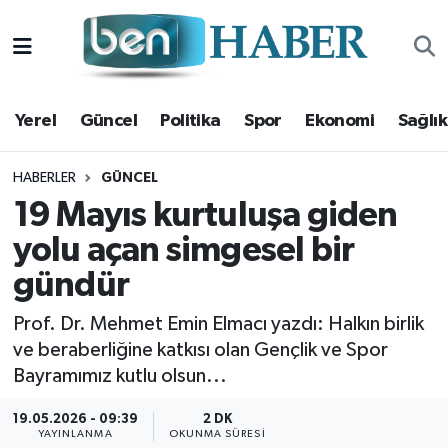
Yerel
Hava Durumu
Yerel
Güncel
Politika
Spor
Ekonomi
Sağlık
Güncel
Trafik Durumu
Politika
Süper Lig Puan Durumu ve Fikstür
HABERLER
GÜNCEL
19 Mayıs kurtuluşa giden
Spor
Tüm Manşetler
yolu açan simgesel bir
gündür
Ekonomi
Son Dakika Haberleri
Prof. Dr. Mehmet Emin Elmacı yazdı: Halkın birlik
Sağlık
Haber Arşivi
ve beraberliğine katkısı olan Gençlik ve Spor
Bayramımız kutlu olsun...
Magazin
19.05.2026 - 09:39
2 DK
Kültür Sanat
YAYINLANMA
OKUNMA SÜRESI