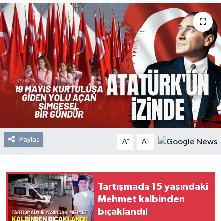
Resmi Reklam
Röportajlar
Paylaş
-
+
A
A
Tartışmada 15 yaşındaki
Mehmet kalbinden
bıçaklandı!