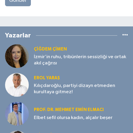
Gönder
Yazarlar
ÇIĞDEM ÇIMEN
İzmir’in ruhu, tribünlerin sessizliği ve ortak
akıl çağrısı
EROL YARAŞ
Kılıçdaroğlu, partiyi dizayn etmeden
kurultaya gitmez!
PROF. DR. MEHMET EMIN ELMACI
Elbet sefil olursa kadın, alçalır beşer