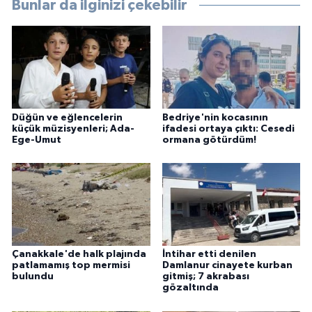
Bunlar da ilginizi çekebilir
Düğün ve eğlencelerin
Bedriye'nin kocasının
küçük müzisyenleri; Ada-
ifadesi ortaya çıktı: Cesedi
Ege-Umut
ormana götürdüm!
Çanakkale'de halk plajında
İntihar etti denilen
patlamamış top mermisi
Damlanur cinayete kurban
bulundu
gitmiş; 7 akrabası
gözaltında