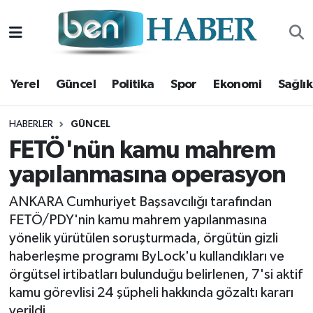
Yerel
Hava Durumu
Yerel
Güncel
Politika
Spor
Ekonomi
Sağlık
Güncel
Trafik Durumu
Politika
Süper Lig Puan Durumu ve Fikstür
HABERLER
GÜNCEL
FETÖ'nün kamu mahrem
Spor
Tüm Manşetler
yapılanmasına operasyon
Ekonomi
Son Dakika Haberleri
ANKARA Cumhuriyet Başsavcılığı tarafından
FETÖ/PDY'nin kamu mahrem yapılanmasına
Sağlık
Haber Arşivi
yönelik yürütülen soruşturmada, örgütün gizli
haberleşme programı ByLock'u kullandıkları ve
Magazin
örgütsel irtibatları bulunduğu belirlenen, 7'si aktif
kamu görevlisi 24 şüpheli hakkında gözaltı kararı
Kültür Sanat
verildi.