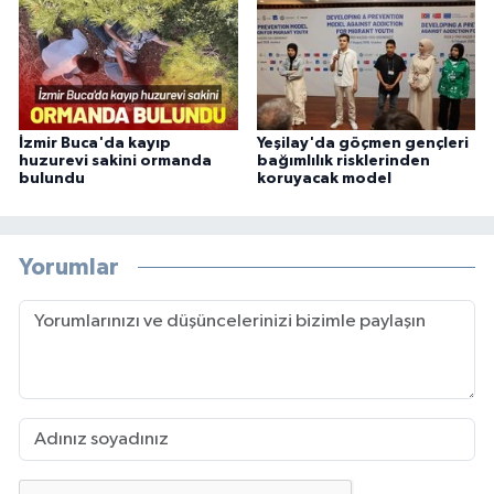
İzmir Buca'da kayıp
Yeşilay'da göçmen gençleri
huzurevi sakini ormanda
bağımlılık risklerinden
bulundu
koruyacak model
Yorumlar