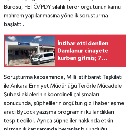
Bürosu, FETÖ/PDY silahlı terör örgütünün kamu
mahrem yapılanmasına yönelik soruşturma
başlattı.
İntihar etti denilen
Damlanur cinayete
kurban gitmiş; 7
akrabası gözaltında
Soruşturma kapsamında, Milli İstihbarat Teşkilatı
ile Ankara Emniyet Müdürlüğü Terörle Mücadele
Şubesi ekiplerinin koordineli çalışmaları
sonucunda, şüphelilerin örgütün gizli haberleşme
aracı ByLock yazışma programını kullandıkları
tespit edildi. Ayrıca şüpheliler hakkında etkin
pişmanlık kapsamında beyanlar bulunduğu,