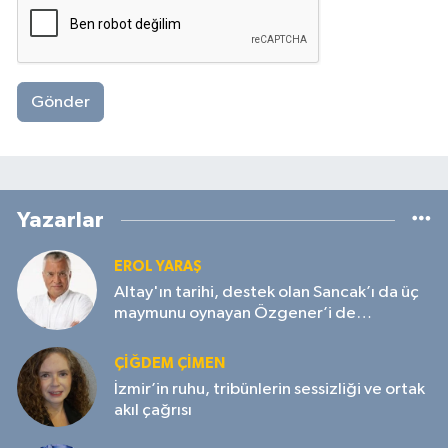
Gönder
Yazarlar
EROL YARAŞ
Altay'ın tarihi, destek olan Sancak’ı da üç
maymunu oynayan Özgener’i de
unutmayacak!
ÇIĞDEM ÇIMEN
İzmir’in ruhu, tribünlerin sessizliği ve ortak
akıl çağrısı