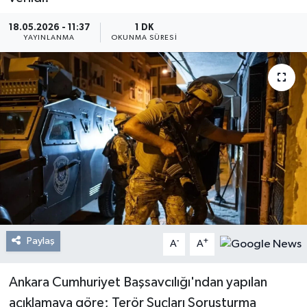
Resmi Reklam
18.05.2026 - 11:37
1 DK
YAYINLANMA
OKUNMA SÜRESI
Röportajlar
Paylaş
-
+
A
A
Ankara Cumhuriyet Başsavcılığı'ndan yapılan
açıklamaya göre; Terör Suçları Soruşturma