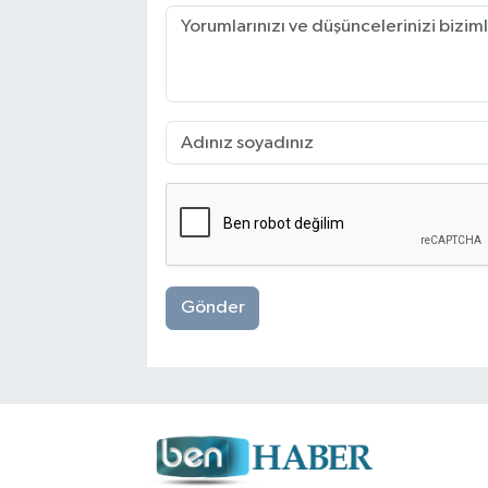
Gönder