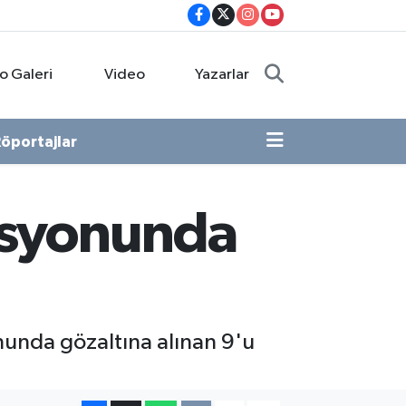
o Galeri
Video
Yazarlar
öportajlar
rasyonunda
nunda gözaltına alınan 9'u