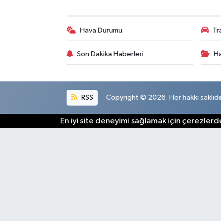
Hava Durumu
Tr
Son Dakika Haberleri
Ha
RSS
Copyright © 2026. Her hakkı saklıdır
En iyi site deneyimi sağlamak için çerezlerde