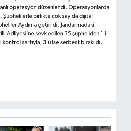
manlı operasyon düzenlendi. Operasyonlarda
 Şüphelilerle birlikte çok sayıda dijital
pheliler Aydın'a getirildi. Jandarmadaki
lli Adliyesi'ne sevk edilen 35 şüpheliden 1'i
 kontrol şartıyla, 3'ü ise serbest bırakıldı.