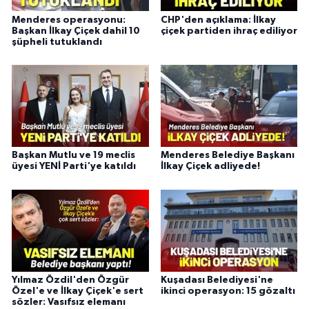
Menderes operasyonu:
CHP'den açıklama: İlkay
Başkan İlkay Çiçek dahil 10
çiçek partiden ihraç ediliyor
şüpheli tutuklandı
Başkan Mutlu ve 19 meclis
Menderes Belediye Başkanı
üyesi YENİ Parti'ye katıldı
İlkay Çiçek adliyede!
Yılmaz Özdil'den Özgür
Kuşadası Belediyesi'ne
Özel'e ve İlkay Çiçek'e sert
ikinci operasyon: 15 gözaltı
sözler: Vasıfsız elemanı