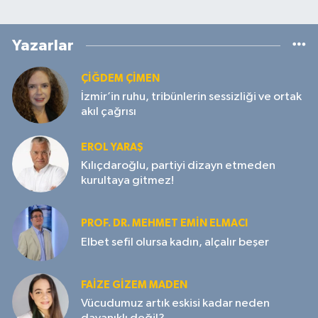
Yazarlar
ÇIĞDEM ÇIMEN
İzmir’in ruhu, tribünlerin sessizliği ve ortak
akıl çağrısı
EROL YARAŞ
Kılıçdaroğlu, partiyi dizayn etmeden
kurultaya gitmez!
PROF. DR. MEHMET EMIN ELMACI
Elbet sefil olursa kadın, alçalır beşer
FAIZE GIZEM MADEN
Vücudumuz artık eskisi kadar neden