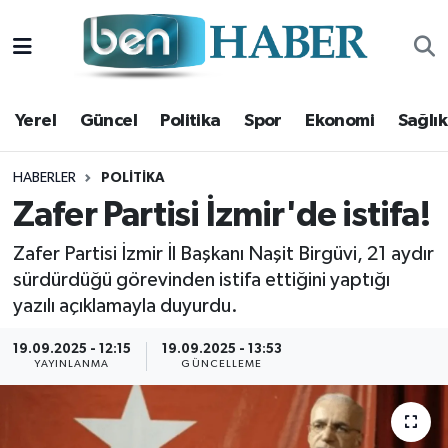
Yerel
Hava Durumu
Yerel
Güncel
Politika
Spor
Ekonomi
Sağlık
Güncel
Trafik Durumu
Politika
Süper Lig Puan Durumu ve Fikstür
HABERLER
POLITIKA
Zafer Partisi İzmir'de istifa!
Spor
Tüm Manşetler
Zafer Partisi İzmir İl Başkanı Naşit Birgüvi, 21 aydır
sürdürdüğü görevinden istifa ettiğini yaptığı
Ekonomi
Son Dakika Haberleri
yazılı açıklamayla duyurdu.
Sağlık
Haber Arşivi
19.09.2025 - 12:15
19.09.2025 - 13:53
YAYINLANMA
GÜNCELLEME
Magazin
Kültür Sanat