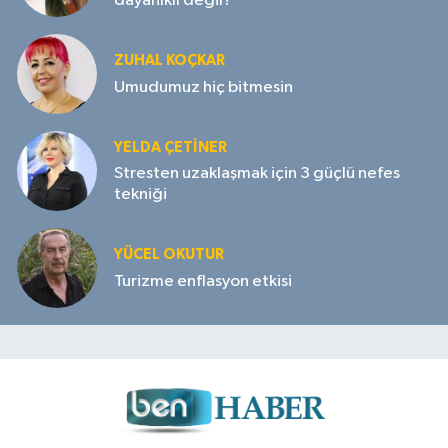
dayanıklı değil?
ZUHAL KOÇKAR
Umudumuz hiç bitmesin
YELDA ÇETİNER
Stresten uzaklaşmak için 3 güçlü nefes
tekniği
YÜCEL OKUTUR
Turizme enflasyon etkisi