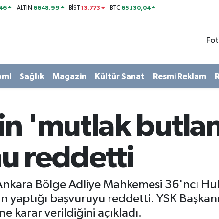
46
6648.99
13.773
65.130,04
ALTIN
BİST
BTC
Fot
omi
Sağlık
Magazin
Kültür Sanat
Resmi Reklam
R
n 'mutlak butlan
u reddetti
nkara Bölge Adliye Mahkemesi 36'ncı Huk
nin yaptığı başvuruyu reddetti. YSK Başka
ne karar verildiğini açıkladı.