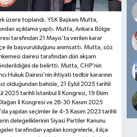
k üzere toplandı. YSK Başkanı Mutta,
rdından açıklama yaptı. Mutta, Ankara Bölge
si tarafından 21 Mayıs'ta verilen karar
çe ile başvurulduğunu anımsattı. Mutta, söz
mahkemesi dairesi tarafından dün akşam
önderildiğini de belirtti. Mutta, CHP'nin
 Hukuk Dairesi'nin ihtiyati tedbir kararının
z olduğundan bahisle, 21 Eylül 2025 tarihli
l 2025 tarihli İstanbul İl Kongresi, 19 Ekim
Olağan İl Kongresi ve 28-30 Kasım 2025
da yapılan seçimler ile 4-5 Kasım 2023 tarihli
in delegeliklerinin Siyasi Partiler Kanunu
eler tarafından yapılan kongrelerle, il ilçe