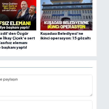
Özdil'den Özgür
Kuşadası Belediyesi'ne
e İlkay Çiçek'e sert
ikinci operasyon: 15 gözaltı
Vasıfsız elemanı
 başkanı yaptı!