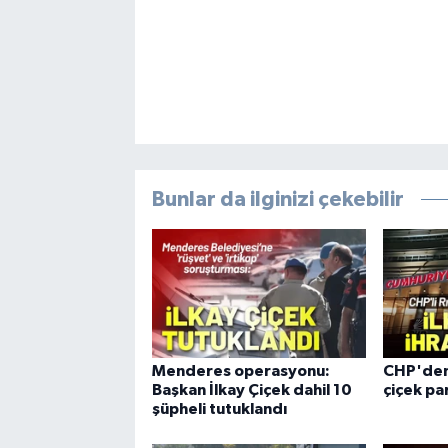
Bunlar da ilginizi çekebilir
Menderes operasyonu:
CHP'den 
Başkan İlkay Çiçek dahil 10
çiçek pa
şüpheli tutuklandı