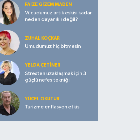
FAIZE GIZEM MADEN
Vücudumuz artık eskisi kadar
neden dayanıklı değil?
ZUHAL KOÇKAR
Umudumuz hiç bitmesin
YELDA ÇETİNER
Stresten uzaklaşmak için 3
güçlü nefes tekniği
YÜCEL OKUTUR
Turizme enflasyon etkisi