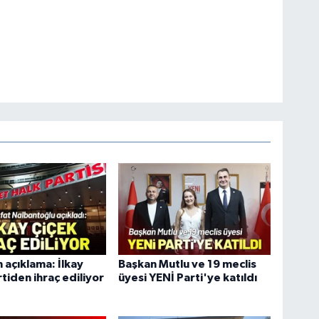
açıklama: İlkay
Başkan Mutlu ve 19 meclis
rtiden ihraç ediliyor
üyesi YENİ Parti'ye katıldı