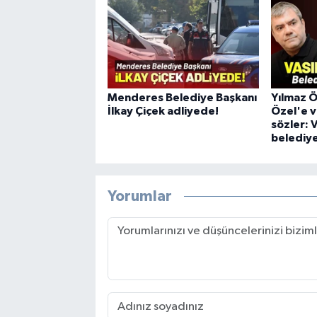
Menderes Belediye Başkanı
Yılmaz 
İlkay Çiçek adliyede!
Özel'e v
sözler: 
belediye
Yorumlar