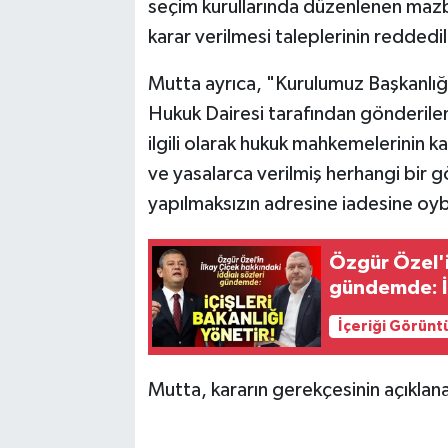
seçim kurullarında düzenlenen mazb
karar verilmesi taleplerinin reddedild
Mutta ayrıca, "Kurulumuz Başkanlı
Hukuk Dairesi tarafından gönderile
ilgili olarak hukuk mahkemelerinin k
ve yasalarca verilmiş herhangi bir 
yapılmaksızın adresine iadesine oybir
Özgür Özel'in
gündemde: İç
İçeriği Görünt
Mutta, kararın gerekçesinin açıklana