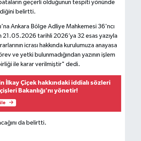
ataların geçerli olduğunun tespiti yönünde
iğini belirtti.
ğı'na Ankara Bölge Adliye Mahkemesi 36'ncı
n 21.05.2026 tarihli 2026’ya 32 esas yazıyla
ararlarının icrası hakkında kurulumuza anayasa
görev ve yetki bulunmadığından yazının işlem
liği ile karar verilmiştir" dedi.
 İlkay Çiçek hakkındaki iddialı sözleri
işleri Bakanlığı'nı yönetir!
üle
cağını da belirtti.