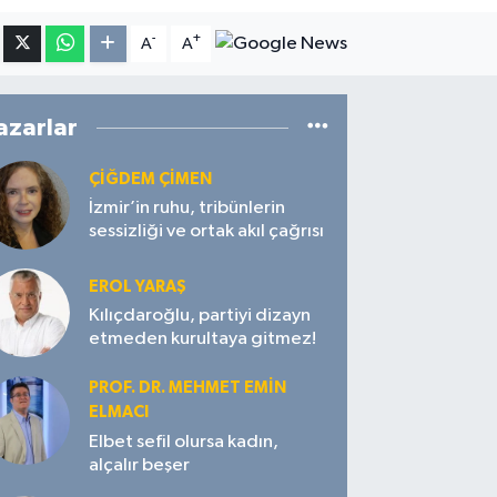
-
+
A
A
azarlar
ÇIĞDEM ÇIMEN
İzmir’in ruhu, tribünlerin
sessizliği ve ortak akıl çağrısı
EROL YARAŞ
Kılıçdaroğlu, partiyi dizayn
etmeden kurultaya gitmez!
PROF. DR. MEHMET EMIN
ELMACI
Elbet sefil olursa kadın,
alçalır beşer