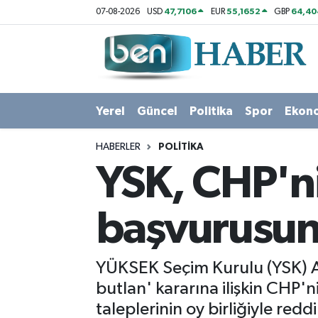
47,7106
55,1652
64,40
07-08-2026
USD
EUR
GBP
Yerel
Hava Durumu
Güncel
Trafik Durumu
Yerel
Güncel
Politika
Spor
Ekon
Politika
Süper Lig Puan Durumu ve Fikstür
HABERLER
POLITIKA
Spor
Tüm Manşetler
YSK, CHP'ni
Ekonomi
Son Dakika Haberleri
başvurusun
Sağlık
Haber Arşivi
YÜKSEK Seçim Kurulu (YSK) A
Magazin
butlan' kararına ilişkin CHP'
taleplerinin oy birliğiyle reddi
Kültür Sanat