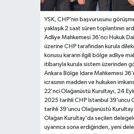
YSK, CHP'nin başvurusunu görüşme
yaklaşık 2 saat süren toplantının a
Adliye Mahkemesi 36'ncı Hukuk Daire
üzerine CHP tarafından kurula dilek
konusu kararın ilgili bölge adliye 
itibarıyla kurula sistem üzerinden g
Ankara Bölge İdare Mahkemesi 36'ncı
icrasının madden ve hukuken imkansı
22'nci Olağanüstü Kurultayı, 24 Eylü
2025 tarihli CHP İstanbul 39'uncu 
tarihli 39'uncu Olağanüstü Kurultay'
Olağan Kurultay'da seçilen delegeler
uyarınca sona erdiğinden, yeni deleg