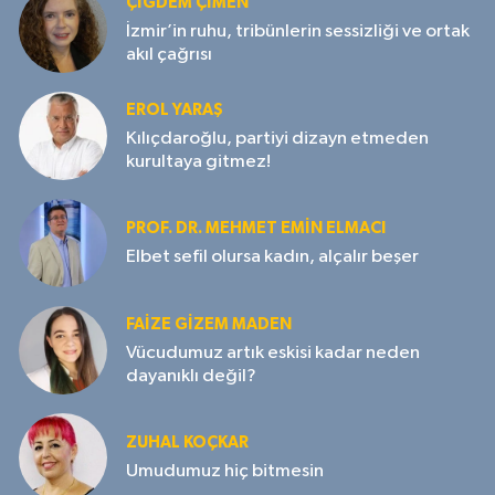
ÇIĞDEM ÇIMEN
İzmir’in ruhu, tribünlerin sessizliği ve ortak
akıl çağrısı
EROL YARAŞ
Kılıçdaroğlu, partiyi dizayn etmeden
kurultaya gitmez!
PROF. DR. MEHMET EMIN ELMACI
Elbet sefil olursa kadın, alçalır beşer
FAIZE GIZEM MADEN
Vücudumuz artık eskisi kadar neden
dayanıklı değil?
ZUHAL KOÇKAR
Umudumuz hiç bitmesin