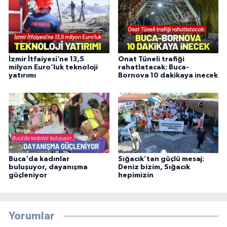
İzmir İtfaiyesi’ne 13,5
Onat Tüneli trafiği
milyon Euro’luk teknoloji
rahatlatacak: Buca-
yatırımı
Bornova 10 dakikaya inecek
Buca'da kadınlar
Sığacık’tan güçlü mesaj:
buluşuyor, dayanışma
Deniz bizim, Sığacık
güçleniyor
hepimizin
Yorumlar