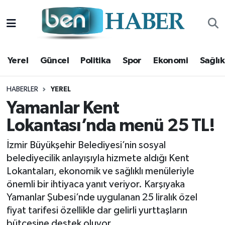
Yerel
Hava Durumu
Yerel
Güncel
Politika
Spor
Ekonomi
Sağlık
Güncel
Trafik Durumu
Politika
Süper Lig Puan Durumu ve Fikstür
HABERLER
YEREL
Yamanlar Kent
Spor
Tüm Manşetler
Lokantası’nda menü 25 TL!
Ekonomi
Son Dakika Haberleri
İzmir Büyükşehir Belediyesi’nin sosyal
belediyecilik anlayışıyla hizmete aldığı Kent
Sağlık
Haber Arşivi
Lokantaları, ekonomik ve sağlıklı menüleriyle
önemli bir ihtiyaca yanıt veriyor. Karşıyaka
Magazin
Yamanlar Şubesi’nde uygulanan 25 liralık özel
fiyat tarifesi özellikle dar gelirli yurttaşların
Kültür Sanat
bütçesine destek oluyor.