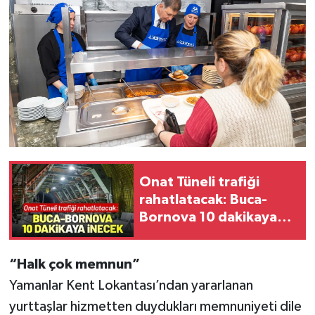
Onat Tüneli trafiği
rahatlatacak: Buca-
Bornova 10 dakikaya
inecek
“Halk çok memnun”
Yamanlar Kent Lokantası’ndan yararlanan
yurttaşlar hizmetten duydukları memnuniyeti dile