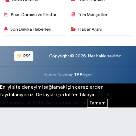
Puan Durumu ve Fikstür
Tüm Manşetler
Son Dakika Haberleri
Haber Arşivi
RSS
Copyright © 2026. Her hakkı saklıdır.
Haber Yazılımı:
TE Bilişim
En iyi site deneyimi sağlamak için çerezlerden
faydalanıyoruz. Detaylar için lütfen tıklayın.
Gizlilik
Sözleşmesi ve KVKK Aydınlatma Metni
Tamam