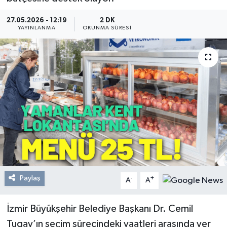
Resmi Reklam
27.05.2026 - 12:19
2 DK
YAYINLANMA
OKUNMA SÜRESI
Röportajlar
Paylaş
-
+
A
A
İzmir Büyükşehir Belediye Başkanı Dr. Cemil
Tugay’ın seçim sürecindeki vaatleri arasında yer