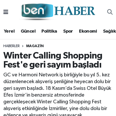
Yerel
Hava Durumu
Yerel
Güncel
Politika
Spor
Ekonomi
Sağlık
Güncel
Trafik Durumu
Politika
Süper Lig Puan Durumu ve Fikstür
HABERLER
MAGAZIN
Winter Calling Shopping
Spor
Tüm Manşetler
Fest'e geri sayım başladı
Ekonomi
Son Dakika Haberleri
GC ve Harmoni Network iş birliğiyle bu yıl 5. kez
düzenlenecek alışveriş şenliğine heyecan dolu bir
Sağlık
Haber Arşivi
geri sayım başladı. 18 Kasım’da Swiss Otel Büyük
Efes İzmir’in benzersiz atmosferinde
Magazin
gerçekleşecek Winter Calling Shopping Fest
alışveriş etkinliğinde İzmirliler, yine dolu dolu bir
Kültür Sanat
eğlence ve alışveriş günü yaşayacak.