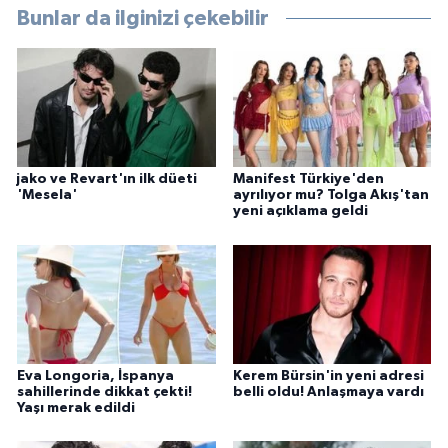
Bunlar da ilginizi çekebilir
jako ve Revart'ın ilk düeti
Manifest Türkiye'den
'Mesela'
ayrılıyor mu? Tolga Akış'tan
yeni açıklama geldi
Eva Longoria, İspanya
Kerem Bürsin'in yeni adresi
sahillerinde dikkat çekti!
belli oldu! Anlaşmaya vardı
Yaşı merak edildi