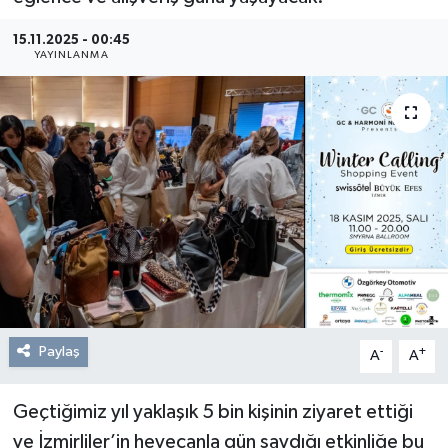
Resmi Reklam
15.11.2025 - 00:45
YAYINLANMA
Röportajlar
Paylaş
-
+
A
A
Geçtiğimiz yıl yaklaşık 5 bin kişinin ziyaret ettiği
ve İzmirliler’in heyecanla gün saydığı etkinliğe bu