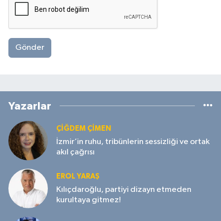
Gönder
Yazarlar
ÇIĞDEM ÇIMEN
İzmir’in ruhu, tribünlerin sessizliği ve ortak
akıl çağrısı
EROL YARAŞ
Kılıçdaroğlu, partiyi dizayn etmeden
kurultaya gitmez!