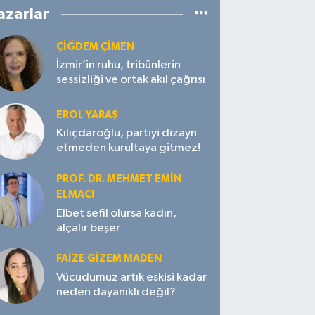
azarlar
ÇIĞDEM ÇIMEN
İzmir’in ruhu, tribünlerin
sessizliği ve ortak akıl çağrısı
EROL YARAŞ
Kılıçdaroğlu, partiyi dizayn
etmeden kurultaya gitmez!
PROF. DR. MEHMET EMIN
ELMACI
Elbet sefil olursa kadın,
alçalır beşer
FAIZE GIZEM MADEN
Vücudumuz artık eskisi kadar
neden dayanıklı değil?