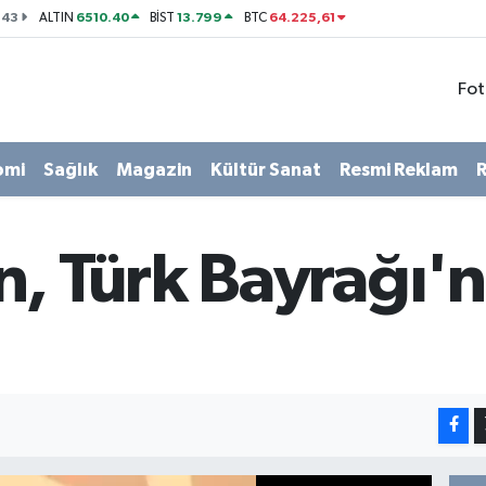
143
6510.40
13.799
64.225,61
ALTIN
BİST
BTC
Fot
omi
Sağlık
Magazin
Kültür Sanat
Resmi Reklam
R
, Türk Bayrağı'n