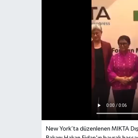
Resmi Reklam
Röportajlar
New York’ta düzenlenen MIKTA Dışişle
Bakanı Hakan Fidan'ın bayrak hassa