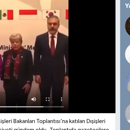
Y
ri Bakanları Toplantısı'na katılan Dışişleri
siyeti gündem oldu. Toplantıda gazetecilere