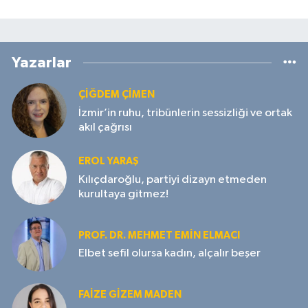
Yazarlar
ÇIĞDEM ÇIMEN
İzmir’in ruhu, tribünlerin sessizliği ve ortak
akıl çağrısı
EROL YARAŞ
Kılıçdaroğlu, partiyi dizayn etmeden
kurultaya gitmez!
PROF. DR. MEHMET EMIN ELMACI
Elbet sefil olursa kadın, alçalır beşer
FAIZE GIZEM MADEN