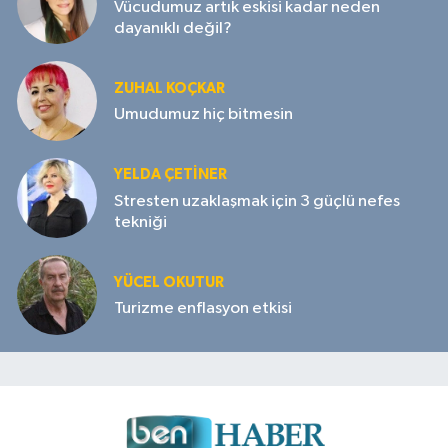
Vücudumuz artık eskisi kadar neden
dayanıklı değil?
ZUHAL KOÇKAR
Umudumuz hiç bitmesin
YELDA ÇETİNER
Stresten uzaklaşmak için 3 güçlü nefes
tekniği
YÜCEL OKUTUR
Turizme enflasyon etkisi