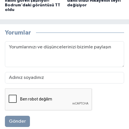
halini gören şaşırıyor!
dahil oldu! Hikayenin seyri
Bodrum'daki görüntüsü TT
değişiyor
oldu
Yorumlar
Gönder