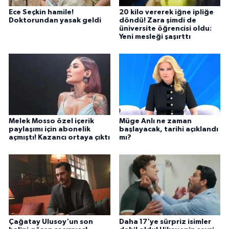
Ece Seçkin hamile!
20 kilo vererek iğne ipliğe
Doktorundan yasak geldi
döndü! Zara şimdi de
üniversite öğrencisi oldu:
Yeni mesleği şaşırttı
Melek Mosso özel içerik
Müge Anlı ne zaman
paylaşımı için abonelik
başlayacak, tarihi açıklandı
açmıştı! Kazancı ortaya çıktı
mı?
Çağatay Ulusoy'un son
Daha 17'ye sürpriz isimler