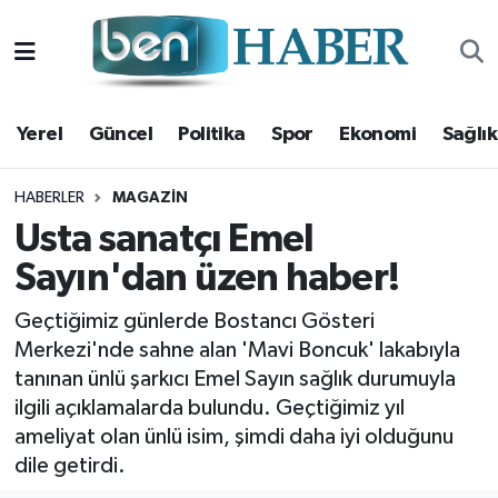
Yerel
Hava Durumu
Yerel
Güncel
Politika
Spor
Ekonomi
Sağlık
Güncel
Trafik Durumu
Politika
Süper Lig Puan Durumu ve Fikstür
HABERLER
MAGAZIN
Usta sanatçı Emel
Spor
Tüm Manşetler
Sayın'dan üzen haber!
Ekonomi
Son Dakika Haberleri
Geçtiğimiz günlerde Bostancı Gösteri
Merkezi'nde sahne alan 'Mavi Boncuk' lakabıyla
Sağlık
Haber Arşivi
tanınan ünlü şarkıcı Emel Sayın sağlık durumuyla
ilgili açıklamalarda bulundu. Geçtiğimiz yıl
Magazin
ameliyat olan ünlü isim, şimdi daha iyi olduğunu
dile getirdi.
Kültür Sanat