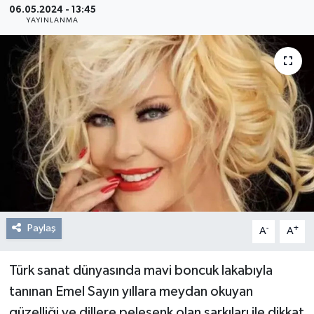
06.05.2024 - 13:45
YAYINLANMA
Resmi Reklam
Röportajlar
Paylaş
-
+
A
A
Türk sanat dünyasında mavi boncuk lakabıyla
tanınan Emel Sayın yıllara meydan okuyan
güzelliği ve dillere pelesenk olan şarkıları ile dikkat