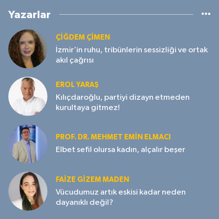
Yazarlar
ÇIĞDEM ÇIMEN
İzmir’in ruhu, tribünlerin sessizliği ve ortak
akıl çağrısı
EROL YARAŞ
Kılıçdaroğlu, partiyi dizayn etmeden
kurultaya gitmez!
PROF. DR. MEHMET EMIN ELMACI
Elbet sefil olursa kadın, alçalır beşer
FAIZE GIZEM MADEN
Vücudumuz artık eskisi kadar neden
dayanıklı değil?