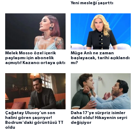
Yeni mesleği şaşırttı
Melek Mosso özel içerik
Müge Anlı ne zaman
paylaşımı için abonelik
başlayacak, tarihi açıklandı
açmıştı! Kazancı ortaya çıktı
mı?
Çağatay Ulusoy'un son
Daha 17'ye sürpriz isimler
halini gören şaşırıyor!
dahil oldu! Hikayenin seyri
Bodrum'daki görüntüsü TT
değişiyor
oldu