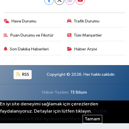
Hava Durumu
Trafik Durumu
Puan Durumu ve Fikstür
Tüm Manşetler
Son Dakika Haberleri
Haber Arşivi
RSS
Copyright © 2026. Her hakkı saklıdır.
Haber Yazılımı:
TE Bilişim
En iyi site deneyimi sağlamak için çerezlerden
faydalanıyoruz. Detaylar için lütfen tıklayın.
Gizlilik
Sözleşmesi ve KVKK Aydınlatma Metni
Tamam