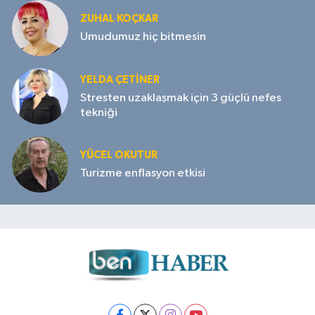
ZUHAL KOÇKAR
Umudumuz hiç bitmesin
YELDA ÇETİNER
Stresten uzaklaşmak için 3 güçlü nefes
tekniği
YÜCEL OKUTUR
Turizme enflasyon etkisi