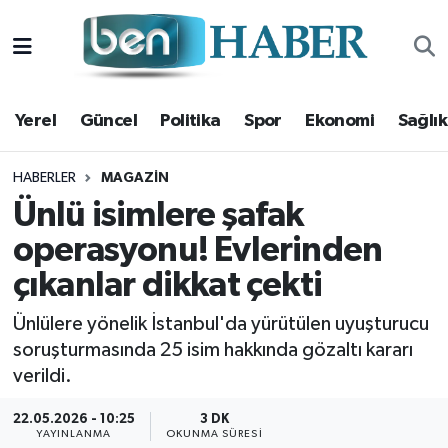
Yerel
Hava Durumu
Yerel
Güncel
Politika
Spor
Ekonomi
Sağlık
Güncel
Trafik Durumu
Politika
Süper Lig Puan Durumu ve Fikstür
HABERLER
MAGAZIN
Ünlü isimlere şafak
Spor
Tüm Manşetler
operasyonu! Evlerinden
çıkanlar dikkat çekti
Ekonomi
Son Dakika Haberleri
Ünlülere yönelik İstanbul'da yürütülen uyuşturucu
Sağlık
Haber Arşivi
soruşturmasında 25 isim hakkında gözaltı kararı
verildi.
Magazin
22.05.2026 - 10:25
3 DK
Kültür Sanat
YAYINLANMA
OKUNMA SÜRESI