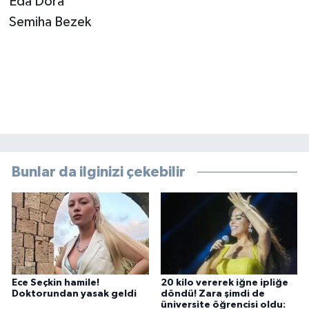
⁠⁠Eda Dora
Semiha Bezek
Bunlar da ilginizi çekebilir
Ece Seçkin hamile!
20 kilo vererek iğne ipliğe
Doktorundan yasak geldi
döndü! Zara şimdi de
üniversite öğrencisi oldu: