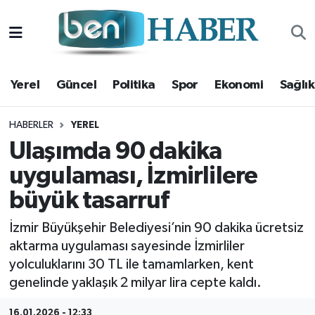
Yerel
Hava Durumu
Yerel
Güncel
Politika
Spor
Ekonomi
Sağlık
Güncel
Trafik Durumu
Politika
Süper Lig Puan Durumu ve Fikstür
HABERLER
YEREL
Ulaşımda 90 dakika
Spor
Tüm Manşetler
uygulaması, İzmirlilere
büyük tasarruf
Ekonomi
Son Dakika Haberleri
İzmir Büyükşehir Belediyesi’nin 90 dakika ücretsiz
Sağlık
Haber Arşivi
aktarma uygulaması sayesinde İzmirliler
yolculuklarını 30 TL ile tamamlarken, kent
Magazin
genelinde yaklaşık 2 milyar lira cepte kaldı.
Kültür Sanat
16.01.2026 - 12:33