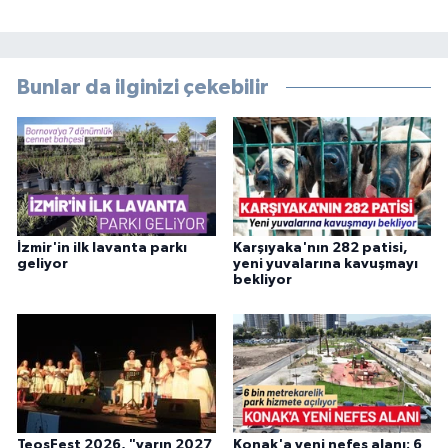
Bunlar da ilginizi çekebilir
İzmir'in ilk lavanta parkı
Karşıyaka'nın 282 patisi,
geliyor
yeni yuvalarına kavuşmayı
bekliyor
TeosFest 2026, "yarın 2027
Konak'a yeni nefes alanı: 6