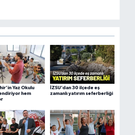
ir’in Yaz Okulu
İZSU’dan 30 ilçede eş
endiriyor hem
zamanlı yatırım seferberliği
or