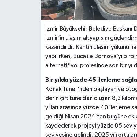
İzmir Büyükşehir Belediye Başkanı D
İzmir’in ulaşım altyapısını güçlendi
kazandırdı. Kentin ulaşım yükünü haf
yapılırken, Buca ile Bornova’yı birb
alternatif yol projesinde son bir yı
Bir yılda yüzde 45 ilerleme sağl
Konak Tüneli’nden başlayan ve otog
derin çift tünelden oluşan 8,3 kilo
yılları arasında yüzde 40 ilerleme 
geldiği Nisan 2024’ten bugüne eki
kaydederek projeyi yüzde 85 seviyes
seviyesine gelindi. 2025 yılı ortala