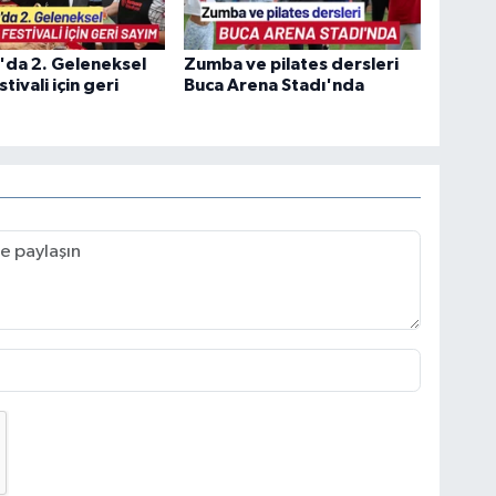
'da 2. Geleneksel
Zumba ve pilates dersleri
tivali için geri
Buca Arena Stadı'nda