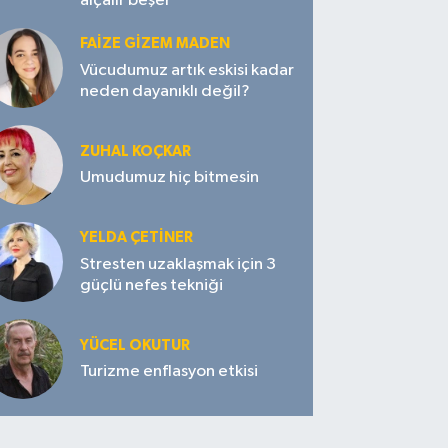
alçalır beşer
FAIZE GIZEM MADEN
Vücudumuz artık eskisi kadar
neden dayanıklı değil?
ZUHAL KOÇKAR
Umudumuz hiç bitmesin
YELDA ÇETİNER
Stresten uzaklaşmak için 3
güçlü nefes tekniği
YÜCEL OKUTUR
Turizme enflasyon etkisi