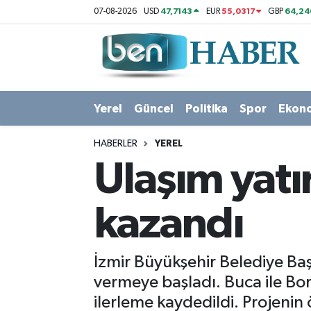
47,7143
55,0317
64,24
07-08-2026
USD
EUR
GBP
Yerel
Hava Durumu
Güncel
Trafik Durumu
Yerel
Güncel
Politika
Spor
Ekon
Politika
Süper Lig Puan Durumu ve Fikstür
HABERLER
YEREL
Spor
Tüm Manşetler
Ulaşım yatır
Ekonomi
Son Dakika Haberleri
kazandı
Sağlık
Haber Arşivi
İzmir Büyükşehir Belediye Baş
Magazin
vermeye başladı. Buca ile Bor
ilerleme kaydedildi. Projenin
Kültür Sanat