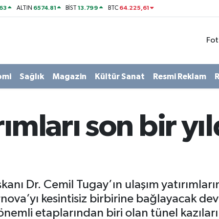
63
6574.81
13.799
64.225,61
ALTIN
BİST
BTC
Fot
omi
Sağlık
Magazin
Kültür Sanat
Resmi Reklam
R
ımları son bir yıl
kanı Dr. Cemil Tugay’ın ulaşım yatırımlar
nova’yı kesintisiz birbirine bağlayacak dev
 önemli etaplarından biri olan tünel kazıla