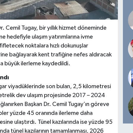
r. Cemil Tugay, bir yıllık hizmet döneminde
rme hedefiyle ulaşım yatırımlarına ivme
ifletecek noktalara hızlı dokunuşlar
irine bağlayarak kent trafiğine nefes aldıracak
lda büyük ilerleme kaydedildi.
andı
ar viyadüklerinde son bulan, 2,5 kilometresi
metrelik dev ulaşım projesinde 2017 – 2024
sağlanırken Başkan Dr. Cemil Tugay’ın göreve
pler yüzde 45 oranında ilerleme daha
ine ulaştırdı. Tünel kazılarında ise yüzde 95
rında tünel kazılarının tamamlanması, 2026