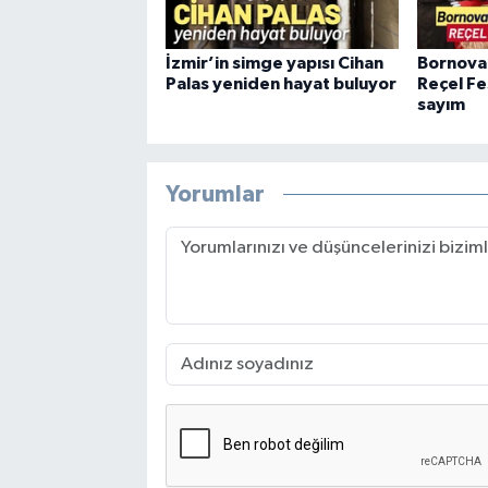
İzmir’in simge yapısı Cihan
Bornova
Palas yeniden hayat buluyor
Reçel Fes
sayım
Yorumlar