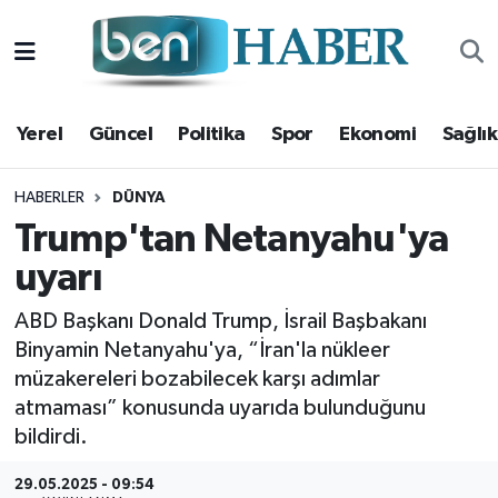
Yerel
Hava Durumu
Yerel
Güncel
Politika
Spor
Ekonomi
Sağlık
Güncel
Trafik Durumu
Politika
Süper Lig Puan Durumu ve Fikstür
HABERLER
DÜNYA
Trump'tan Netanyahu'ya
Spor
Tüm Manşetler
uyarı
Ekonomi
Son Dakika Haberleri
ABD Başkanı Donald Trump, İsrail Başbakanı
Binyamin Netanyahu'ya, “İran'la nükleer
Sağlık
Haber Arşivi
müzakereleri bozabilecek karşı adımlar
atmaması” konusunda uyarıda bulunduğunu
Magazin
bildirdi.
Kültür Sanat
29.05.2025 - 09:54