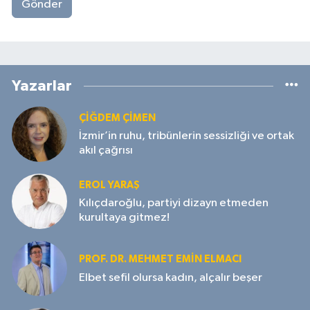
Gönder
Yazarlar
ÇIĞDEM ÇIMEN
İzmir’in ruhu, tribünlerin sessizliği ve ortak
akıl çağrısı
EROL YARAŞ
Kılıçdaroğlu, partiyi dizayn etmeden
kurultaya gitmez!
PROF. DR. MEHMET EMIN ELMACI
Elbet sefil olursa kadın, alçalır beşer