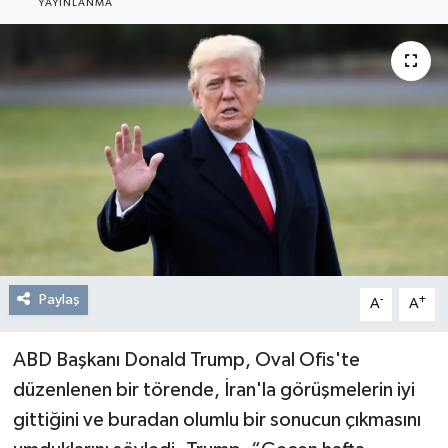
YAYINLANMA
Resmi Reklam
Röportajlar
Paylaş
-
+
A
A
ABD Başkanı Donald Trump, Oval Ofis'te
düzenlenen bir törende, İran'la görüşmelerin iyi
gittiğini ve buradan olumlu bir sonucun çıkmasını