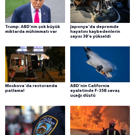
Trump: ABD’nin çok büyük
Japonya'da depremde
miktarda mühimmatı var
hayatını kaybedenlerin
sayısı 38’e yükseldi
Moskova'da restoranda
ABD'nin California
patlama!
eyaletinde F-35B savaş
uçağı düştü