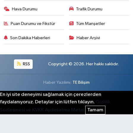
Hava Durumu
Trafik Durumu
Puan Durumu ve Fikstür
Tüm Manşetler
Son Dakika Haberleri
Haber Arşivi
RSS
Copyright © 2026. Her hakkı saklıdır.
Haber Yazılımı:
TE Bilişim
En iyi site deneyimi sağlamak için çerezlerden
faydalanıyoruz. Detaylar için lütfen tıklayın.
Gizlilik
Sözleşmesi ve KVKK Aydınlatma Metni
Tamam