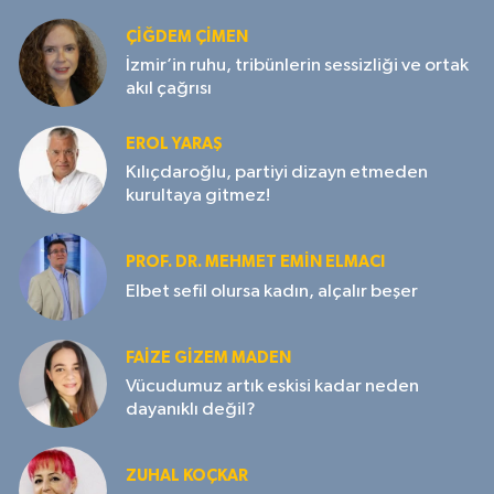
ÇIĞDEM ÇIMEN
İzmir’in ruhu, tribünlerin sessizliği ve ortak
akıl çağrısı
EROL YARAŞ
Kılıçdaroğlu, partiyi dizayn etmeden
kurultaya gitmez!
PROF. DR. MEHMET EMIN ELMACI
Elbet sefil olursa kadın, alçalır beşer
FAIZE GIZEM MADEN
Vücudumuz artık eskisi kadar neden
dayanıklı değil?
ZUHAL KOÇKAR