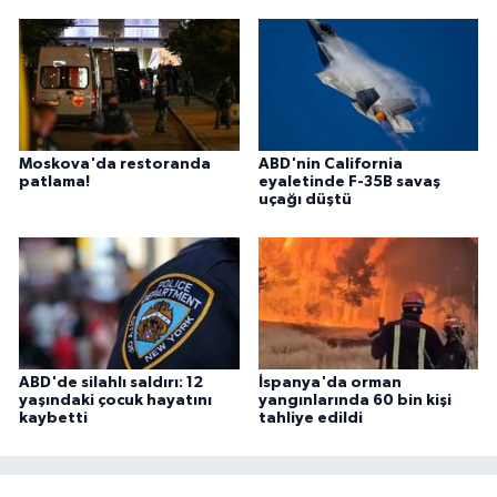
Moskova'da restoranda
ABD'nin California
patlama!
eyaletinde F-35B savaş
uçağı düştü
ABD'de silahlı saldırı: 12
İspanya'da orman
yaşındaki çocuk hayatını
yangınlarında 60 bin kişi
kaybetti
tahliye edildi