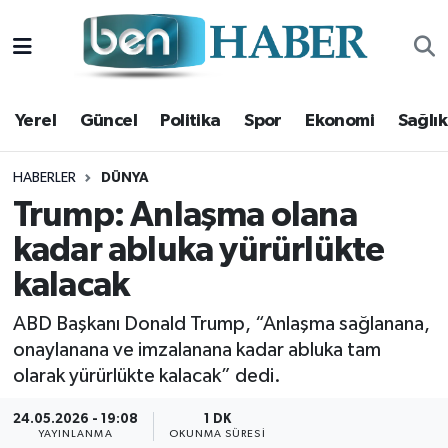
Yerel
Hava Durumu
Yerel
Güncel
Politika
Spor
Ekonomi
Sağlık
Güncel
Trafik Durumu
Politika
Süper Lig Puan Durumu ve Fikstür
HABERLER
DÜNYA
Trump: Anlaşma olana
Spor
Tüm Manşetler
kadar abluka yürürlükte
kalacak
Ekonomi
Son Dakika Haberleri
ABD Başkanı Donald Trump, “Anlaşma sağlanana,
Sağlık
Haber Arşivi
onaylanana ve imzalanana kadar abluka tam
olarak yürürlükte kalacak” dedi.
Magazin
24.05.2026 - 19:08
1 DK
Kültür Sanat
YAYINLANMA
OKUNMA SÜRESI