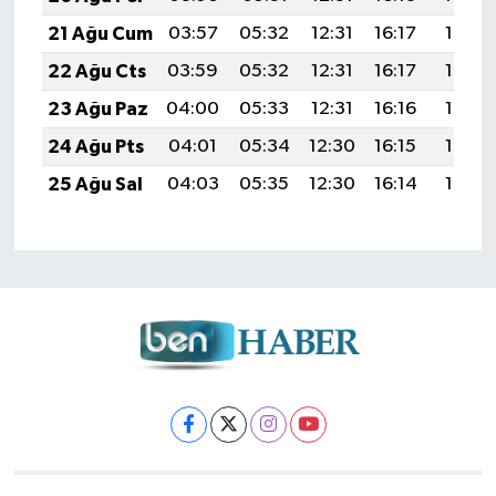
21 Ağu Cum
03:57
05:32
12:31
16:17
19:21
22 Ağu Cts
03:59
05:32
12:31
16:17
19:19
23 Ağu Paz
04:00
05:33
12:31
16:16
19:18
24 Ağu Pts
04:01
05:34
12:30
16:15
19:16
25 Ağu Sal
04:03
05:35
12:30
16:14
19:15