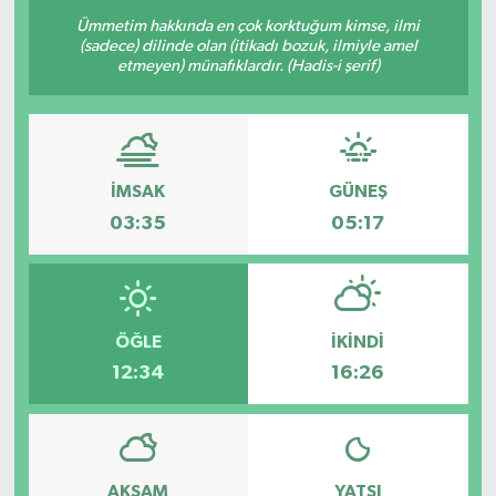
Ümmetim hakkında en çok korktuğum kimse, ilmi
Resmi Reklam
(sadece) dilinde olan (itikadı bozuk, ilmiyle amel
etmeyen) münafıklardır. (Hadis-i şerif)
Röportajlar
İMSAK
GÜNEŞ
03:35
05:17
ÖĞLE
İKINDI
12:34
16:26
AKŞAM
YATSI