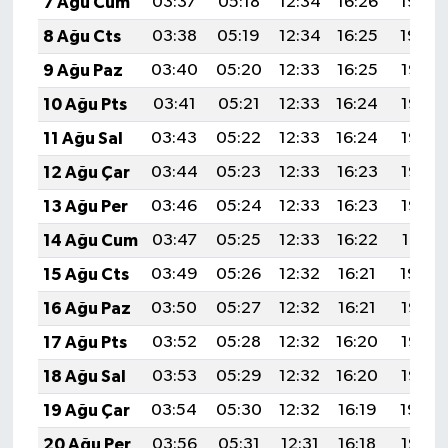
7 Ağu Cum
03:37
05:18
12:34
16:26
19:40
8 Ağu Cts
03:38
05:19
12:34
16:25
19:39
9 Ağu Paz
03:40
05:20
12:33
16:25
19:37
10 Ağu Pts
03:41
05:21
12:33
16:24
19:36
11 Ağu Sal
03:43
05:22
12:33
16:24
19:35
12 Ağu Çar
03:44
05:23
12:33
16:23
19:33
13 Ağu Per
03:46
05:24
12:33
16:23
19:32
14 Ağu Cum
03:47
05:25
12:33
16:22
19:31
15 Ağu Cts
03:49
05:26
12:32
16:21
19:29
16 Ağu Paz
03:50
05:27
12:32
16:21
19:28
17 Ağu Pts
03:52
05:28
12:32
16:20
19:27
18 Ağu Sal
03:53
05:29
12:32
16:20
19:25
19 Ağu Çar
03:54
05:30
12:32
16:19
19:24
20 Ağu Per
03:56
05:31
12:31
16:18
19:22