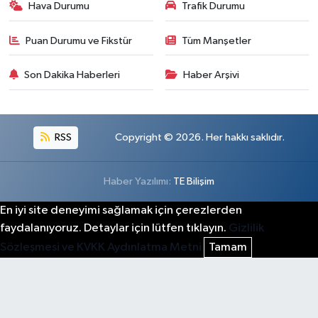
Hava Durumu
Trafik Durumu
Puan Durumu ve Fikstür
Tüm Manşetler
Son Dakika Haberleri
Haber Arşivi
RSS
Copyright © 2026. Her hakkı saklıdır.
Haber Yazılımı:
TE Bilişim
En iyi site deneyimi sağlamak için çerezlerden
faydalanıyoruz. Detaylar için lütfen tıklayın.
Gizlilik
Sözleşmesi ve KVKK Aydınlatma Metni
Tamam