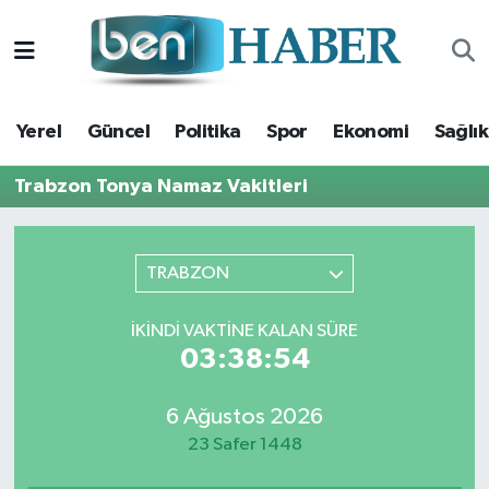
Yerel
Hava Durumu
Yerel
Güncel
Politika
Spor
Ekonomi
Sağlık
Güncel
Trafik Durumu
Trabzon Tonya Namaz Vakitleri
Politika
Süper Lig Puan Durumu ve Fikstür
Spor
Tüm Manşetler
TRABZON
Ekonomi
Son Dakika Haberleri
İKINDI VAKTINE KALAN SÜRE
03:38:53
Sağlık
Haber Arşivi
6 Ağustos 2026
Magazin
23 Safer 1448
Kültür Sanat