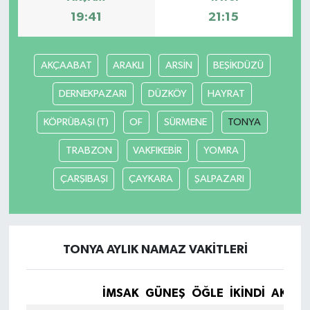
19:41
21:15
AKÇAABAT
ARAKLI
ARSİN
BEŞİKDÜZÜ
DERNEKPAZARI
DÜZKÖY
HAYRAT
KÖPRÜBAŞI (T)
OF
SÜRMENE
TONYA
TRABZON
VAKFIKEBİR
YOMRA
ÇARŞIBAŞI
ÇAYKARA
ŞALPAZARI
TONYA AYLIK NAMAZ VAKITLERI
İMSAK
GÜNEŞ
ÖĞLE
İKINDI
AKŞA