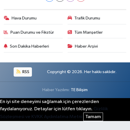
Hava Durumu
Trafik Durumu
Puan Durumu ve Fikstür
Tüm Manşetler
Son Dakika Haberleri
Haber Arşivi
RSS
Copyright © 2026. Her hakkı saklıdır.
Haber Yazılımı:
TE Bilişim
En iyi site deneyimi sağlamak için çerezlerden
faydalanıyoruz. Detaylar için lütfen tıklayın.
Gizlilik
Sözleşmesi ve KVKK Aydınlatma Metni
Tamam