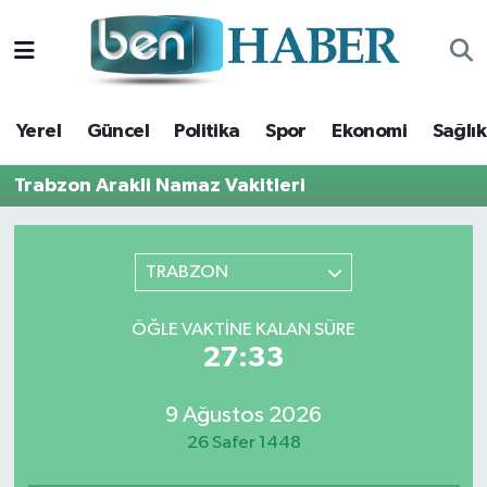
Yerel
Hava Durumu
Yerel
Güncel
Politika
Spor
Ekonomi
Sağlık
Güncel
Trafik Durumu
Trabzon Arakli Namaz Vakitleri
Politika
Süper Lig Puan Durumu ve Fikstür
Spor
Tüm Manşetler
TRABZON
Ekonomi
Son Dakika Haberleri
ÖĞLE VAKTINE KALAN SÜRE
27:32
Sağlık
Haber Arşivi
9 Ağustos 2026
Magazin
26 Safer 1448
Kültür Sanat