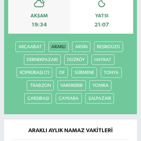
AKŞAM
YATSI
19:34
21:07
AKÇAABAT
ARAKLI
ARSİN
BEŞİKDÜZÜ
DERNEKPAZARI
DÜZKÖY
HAYRAT
KÖPRÜBAŞI (T)
OF
SÜRMENE
TONYA
TRABZON
VAKFIKEBİR
YOMRA
ÇARŞIBAŞI
ÇAYKARA
ŞALPAZARI
ARAKLI AYLIK NAMAZ VAKITLERI