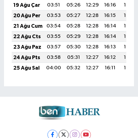
19 Ağu Çar
03:51
05:26
12:29
16:16
19:21
20 Ağu Per
03:53
05:27
12:28
16:15
19:19
21 Ağu Cum
03:54
05:28
12:28
16:14
19:18
22 Ağu Cts
03:55
05:29
12:28
16:14
19:16
23 Ağu Paz
03:57
05:30
12:28
16:13
19:15
24 Ağu Pts
03:58
05:31
12:27
16:12
19:13
25 Ağu Sal
04:00
05:32
12:27
16:11
19:12