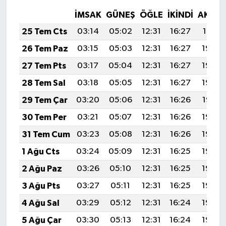
İMSAK
GÜNEŞ
ÖĞLE
İKINDI
AKŞA
25 Tem Cts
03:14
05:02
12:31
16:27
19:51
26 Tem Paz
03:15
05:03
12:31
16:27
19:50
27 Tem Pts
03:17
05:04
12:31
16:27
19:49
28 Tem Sal
03:18
05:05
12:31
16:27
19:48
29 Tem Çar
03:20
05:06
12:31
16:26
19:47
30 Tem Per
03:21
05:07
12:31
16:26
19:46
31 Tem Cum
03:23
05:08
12:31
16:26
19:45
1 Ağu Cts
03:24
05:09
12:31
16:25
19:44
2 Ağu Paz
03:26
05:10
12:31
16:25
19:43
3 Ağu Pts
03:27
05:11
12:31
16:25
19:42
4 Ağu Sal
03:29
05:12
12:31
16:24
19:40
5 Ağu Çar
03:30
05:13
12:31
16:24
19:39