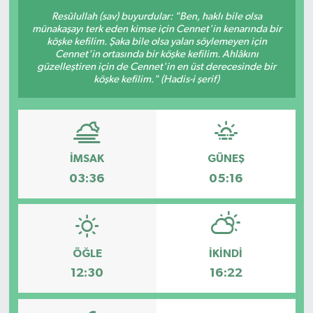
Resûlullah (sav) buyurdular: "Ben, haklı bile olsa
Resmi Reklam
münakaşayı terk eden kimse için Cennet'in kenarında bir
köşke kefilim. Şaka bile olsa yalan söylemeyen için
Cennet'in ortasında bir köşke kefilim. Ahlâkını
Röportajlar
güzelleştiren için de Cennet'in en üst derecesinde bir
köşke kefilim." (Hadis-i şerif)
İMSAK
GÜNEŞ
03:36
05:16
ÖĞLE
İKINDI
12:30
16:22