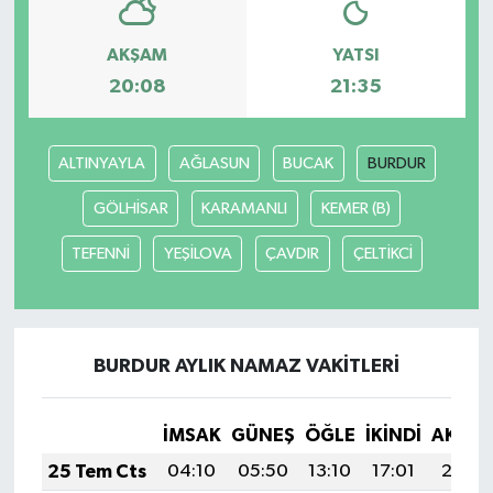
AKŞAM
YATSI
20:08
21:35
ALTINYAYLA
AĞLASUN
BUCAK
BURDUR
GÖLHİSAR
KARAMANLI
KEMER (B)
TEFENNİ
YEŞİLOVA
ÇAVDIR
ÇELTİKCİ
BURDUR AYLIK NAMAZ VAKITLERI
İMSAK
GÜNEŞ
ÖĞLE
İKINDI
AKŞA
25 Tem Cts
04:10
05:50
13:10
17:01
20:21