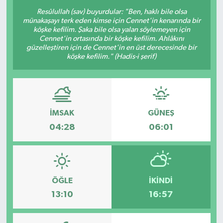
Resûlullah (sav) buyurdular: "Ben, haklı bile olsa
Resmi Reklam
münakaşayı terk eden kimse için Cennet'in kenarında bir
köşke kefilim. Şaka bile olsa yalan söylemeyen için
Cennet'in ortasında bir köşke kefilim. Ahlâkını
Röportajlar
güzelleştiren için de Cennet'in en üst derecesinde bir
köşke kefilim." (Hadis-i şerif)
İMSAK
GÜNEŞ
04:28
06:01
ÖĞLE
İKINDI
13:10
16:57