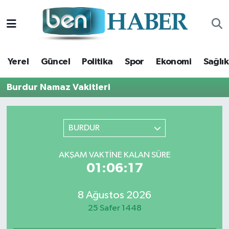
Yerel
Hava Durumu
Yerel
Güncel
Politika
Spor
Ekonomi
Sağlık
Güncel
Trafik Durumu
Burdur Namaz Vakitleri
Politika
Süper Lig Puan Durumu ve Fikstür
Spor
Tüm Manşetler
BURDUR
Ekonomi
Son Dakika Haberleri
AKŞAM VAKTINE KALAN SÜRE
01:06:16
Sağlık
Haber Arşivi
8 Ağustos 2026
Magazin
25 Safer 1448
Kültür Sanat