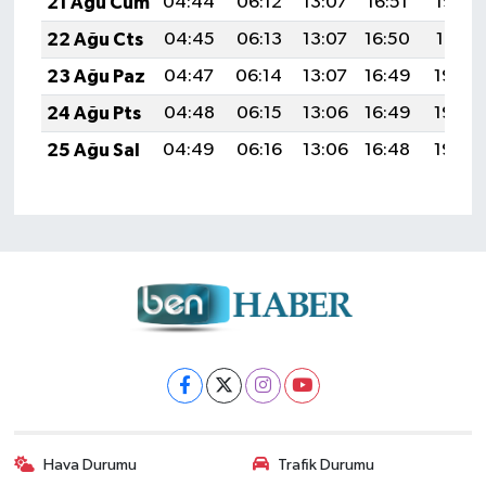
21 Ağu Cum
04:44
06:12
13:07
16:51
19:52
22 Ağu Cts
04:45
06:13
13:07
16:50
19:51
23 Ağu Paz
04:47
06:14
13:07
16:49
19:49
24 Ağu Pts
04:48
06:15
13:06
16:49
19:48
25 Ağu Sal
04:49
06:16
13:06
16:48
19:46
Hava Durumu
Trafik Durumu