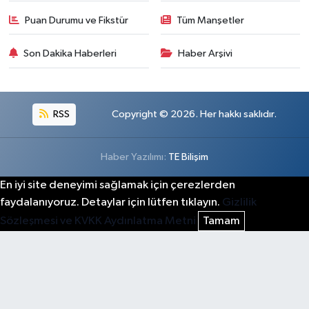
Puan Durumu ve Fikstür
Tüm Manşetler
Son Dakika Haberleri
Haber Arşivi
RSS
Copyright © 2026. Her hakkı saklıdır.
Haber Yazılımı:
TE Bilişim
En iyi site deneyimi sağlamak için çerezlerden
faydalanıyoruz. Detaylar için lütfen tıklayın.
Gizlilik
Sözleşmesi ve KVKK Aydınlatma Metni
Tamam