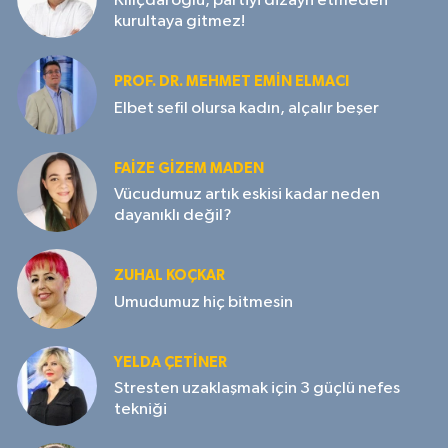
Kılıçdaroğlu, partiyi dizayn etmeden
kurultaya gitmez!
PROF. DR. MEHMET EMIN ELMACI
Elbet sefil olursa kadın, alçalır beşer
FAIZE GIZEM MADEN
Vücudumuz artık eskisi kadar neden
dayanıklı değil?
ZUHAL KOÇKAR
Umudumuz hiç bitmesin
YELDA ÇETİNER
Stresten uzaklaşmak için 3 güçlü nefes
tekniği