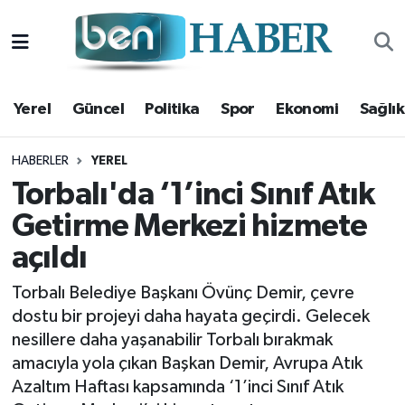
Yerel
Hava Durumu
Yerel
Güncel
Politika
Spor
Ekonomi
Sağlık
Güncel
Trafik Durumu
Politika
Süper Lig Puan Durumu ve Fikstür
HABERLER
YEREL
Torbalı'da ‘1’inci Sınıf Atık
Spor
Tüm Manşetler
Getirme Merkezi hizmete
açıldı
Ekonomi
Son Dakika Haberleri
Torbalı Belediye Başkanı Övünç Demir, çevre
Sağlık
Haber Arşivi
dostu bir projeyi daha hayata geçirdi. Gelecek
nesillere daha yaşanabilir Torbalı bırakmak
Magazin
amacıyla yola çıkan Başkan Demir, Avrupa Atık
Azaltım Haftası kapsamında ‘1’inci Sınıf Atık
Kültür Sanat