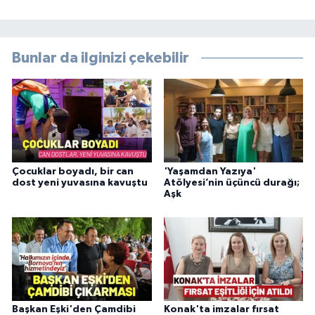
Bunlar da ilginizi çekebilir
Çocuklar boyadı, bir can
'Yaşamdan Yazıya'
dost yeni yuvasına kavuştu
Atölyesi’nin üçüncü durağı;
Aşk
Başkan Eşki'den Çamdibi
Konak'ta imzalar fırsat