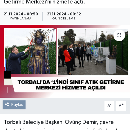
Getirme Merkezi’ni hizmete açtı.
Resmi Reklam
21.11.2024 - 08:50
21.11.2024 - 09:32
YAYINLANMA
GÜNCELLEME
Röportajlar
Paylaş
-
+
A
A
Torbalı Belediye Başkanı Övünç Demir, çevre