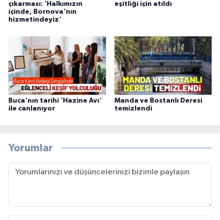
çıkarması: 'Halkımızın
eşitliği için atıldı
içinde, Bornova'nın
hizmetindeyiz'
Buca'nın tarihi 'Hazine Avı'
Manda ve Bostanlı Deresi
ile canlanıyor
temizlendi
Yorumlar