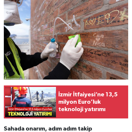
İzmir İtfaiyesi’ne 13,5
milyon Euro’luk
teknoloji yatırımı
Sahada onarım, adım adım takip