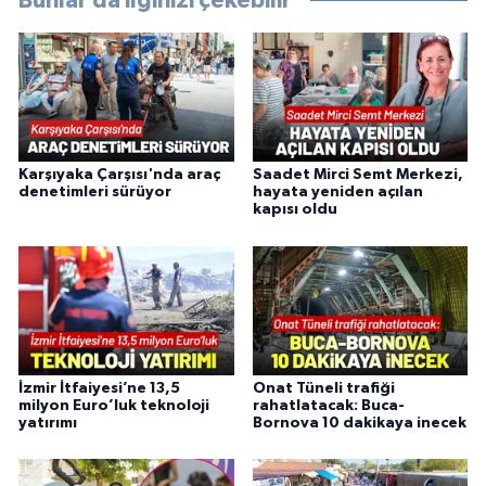
Bunlar da ilginizi çekebilir
Karşıyaka Çarşısı'nda araç
Saadet Mirci Semt Merkezi,
denetimleri sürüyor
hayata yeniden açılan
kapısı oldu
İzmir İtfaiyesi’ne 13,5
Onat Tüneli trafiği
milyon Euro’luk teknoloji
rahatlatacak: Buca-
yatırımı
Bornova 10 dakikaya inecek