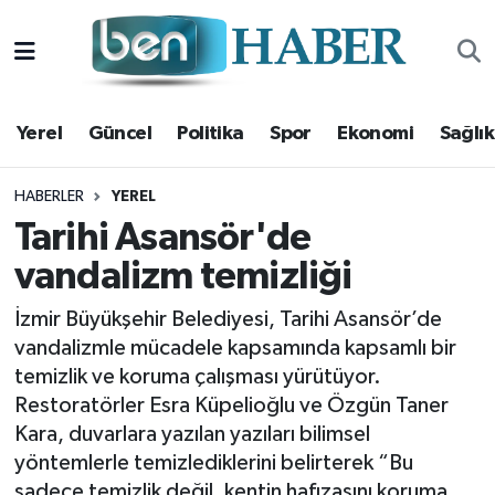
Yerel
Hava Durumu
Yerel
Güncel
Politika
Spor
Ekonomi
Sağlık
Güncel
Trafik Durumu
Politika
Süper Lig Puan Durumu ve Fikstür
HABERLER
YEREL
Tarihi Asansör'de
Spor
Tüm Manşetler
vandalizm temizliği
Ekonomi
Son Dakika Haberleri
İzmir Büyükşehir Belediyesi, Tarihi Asansör’de
vandalizmle mücadele kapsamında kapsamlı bir
Sağlık
Haber Arşivi
temizlik ve koruma çalışması yürütüyor.
Restoratörler Esra Küpelioğlu ve Özgün Taner
Magazin
Kara, duvarlara yazılan yazıları bilimsel
yöntemlerle temizlediklerini belirterek “Bu
Kültür Sanat
sadece temizlik değil, kentin hafızasını koruma