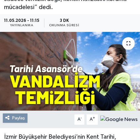
mücadelesi” dedi.
Resmi Reklam
11.05.2026 - 11:15
3 DK
YAYINLANMA
OKUNMA SÜRESI
Röportajlar
Paylaş
-
+
A
A
İzmir Büyükşehir Belediyesi’nin Kent Tarihi,