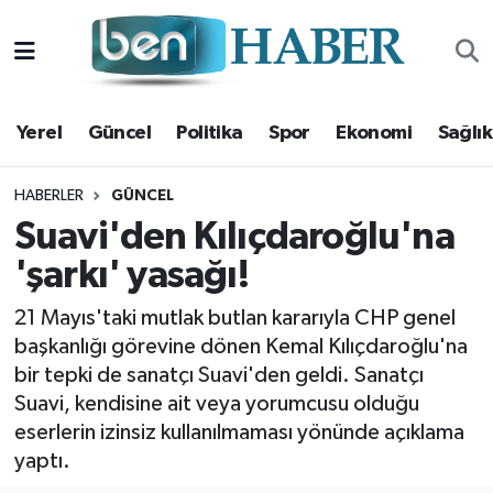
Yerel
Hava Durumu
Yerel
Güncel
Politika
Spor
Ekonomi
Sağlık
Güncel
Trafik Durumu
Politika
Süper Lig Puan Durumu ve Fikstür
HABERLER
GÜNCEL
Suavi'den Kılıçdaroğlu'na
Spor
Tüm Manşetler
'şarkı' yasağı!
Ekonomi
Son Dakika Haberleri
21 Mayıs'taki mutlak butlan kararıyla CHP genel
başkanlığı görevine dönen Kemal Kılıçdaroğlu'na
Sağlık
Haber Arşivi
bir tepki de sanatçı Suavi'den geldi. Sanatçı
Suavi, kendisine ait veya yorumcusu olduğu
Magazin
eserlerin izinsiz kullanılmaması yönünde açıklama
yaptı.
Kültür Sanat