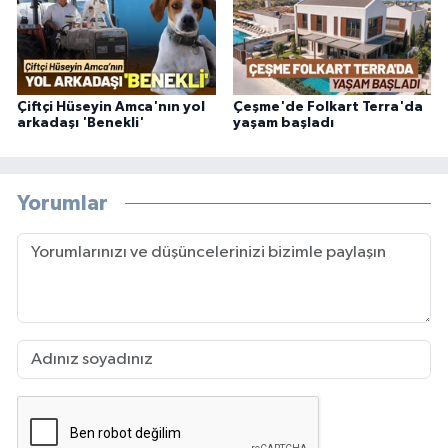
Çiftçi Hüseyin Amca'nın yol
Çeşme'de Folkart Terra'da
arkadaşı 'Benekli'
yaşam başladı
Yorumlar