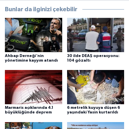
Bunlar da ilginizi çekebilir
Ahbap Derneği'nin
30 ilde DEAŞ operasyonu:
yönetimine kayyım atandı
104 gözaltı
Marmaris açıklarında 4.1
6 metrelik kuyuya düşen 6
büyüklüğünde deprem
yaşındaki Yasin kurtarıldı