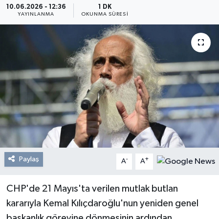
10.06.2026 - 12:36
1 DK
YAYINLANMA
OKUNMA SÜRESI
Resmi Reklam
Röportajlar
Paylaş
-
+
A
A
CHP'de 21 Mayıs'ta verilen mutlak butlan
kararıyla Kemal Kılıçdaroğlu'nun yeniden genel
başkanlık görevine dönmesinin ardından