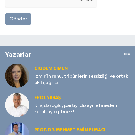
Gönder
Yazarlar
ÇIĞDEM ÇIMEN
İzmir’in ruhu, tribünlerin sessizliği ve ortak
akıl çağrısı
EROL YARAŞ
Kılıçdaroğlu, partiyi dizayn etmeden
kurultaya gitmez!
PROF. DR. MEHMET EMIN ELMACI