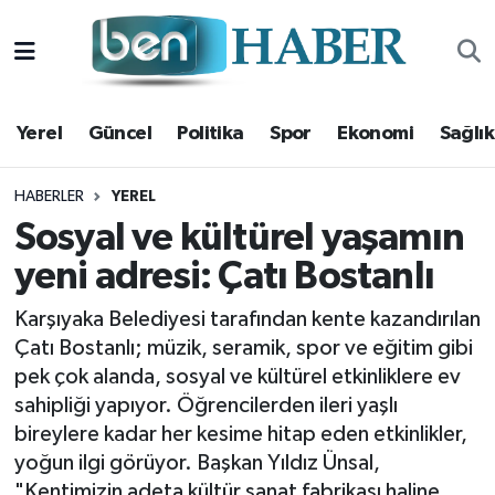
Yerel
Hava Durumu
Yerel
Güncel
Politika
Spor
Ekonomi
Sağlık
Güncel
Trafik Durumu
Politika
Süper Lig Puan Durumu ve Fikstür
HABERLER
YEREL
Sosyal ve kültürel yaşamın
Spor
Tüm Manşetler
yeni adresi: Çatı Bostanlı
Ekonomi
Son Dakika Haberleri
Karşıyaka Belediyesi tarafından kente kazandırılan
Çatı Bostanlı; müzik, seramik, spor ve eğitim gibi
Sağlık
Haber Arşivi
pek çok alanda, sosyal ve kültürel etkinliklere ev
sahipliği yapıyor. Öğrencilerden ileri yaşlı
Magazin
bireylere kadar her kesime hitap eden etkinlikler,
yoğun ilgi görüyor. Başkan Yıldız Ünsal,
Kültür Sanat
"Kentimizin adeta kültür sanat fabrikası haline