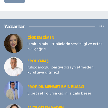
Yazarlar
ÇIĞDEM ÇIMEN
İzmir’in ruhu, tribünlerin sessizliği ve ortak
akıl çağrısı
EROL YARAŞ
Kılıçdaroğlu, partiyi dizayn etmeden
kurultaya gitmez!
PROF. DR. MEHMET EMIN ELMACI
Elbet sefil olursa kadın, alçalır beşer
FAIZE GIZEM MADEN