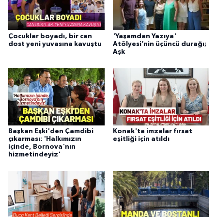
Çocuklar boyadı, bir can
'Yaşamdan Yazıya'
dost yeni yuvasına kavuştu
Atölyesi’nin üçüncü durağı;
Aşk
Başkan Eşki'den Çamdibi
Konak'ta imzalar fırsat
çıkarması: 'Halkımızın
eşitliği için atıldı
içinde, Bornova'nın
hizmetindeyiz'