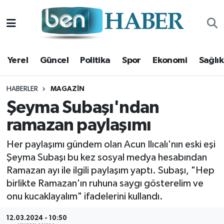
Yerel
Hava Durumu
Yerel
Güncel
Politika
Spor
Ekonomi
Sağlık
Güncel
Trafik Durumu
Politika
Süper Lig Puan Durumu ve Fikstür
HABERLER
MAGAZIN
Şeyma Subaşı'ndan
Spor
Tüm Manşetler
ramazan paylaşımı
Ekonomi
Son Dakika Haberleri
Her paylaşımı gündem olan Acun Ilıcalı'nın eski eşi
Şeyma Subaşı bu kez sosyal medya hesabından
Sağlık
Haber Arşivi
Ramazan ayı ile ilgili paylaşım yaptı. Subaşı, "Hep
birlikte Ramazan'ın ruhuna saygı gösterelim ve
Magazin
onu kucaklayalım" ifadelerini kullandı.
Kültür Sanat
12.03.2024 - 10:50