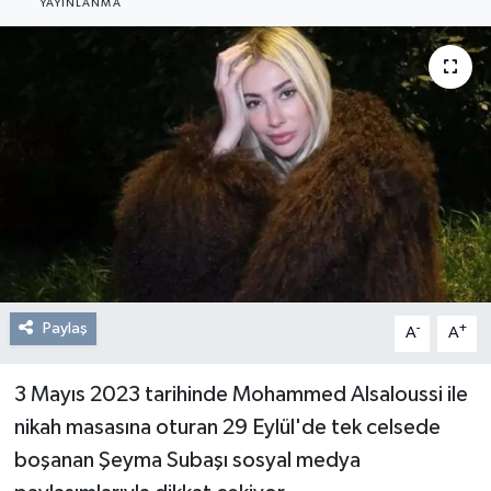
YAYINLANMA
Resmi Reklam
Röportajlar
Paylaş
-
+
A
A
3 Mayıs 2023 tarihinde Mohammed Alsaloussi ile
nikah masasına oturan 29 Eylül'de tek celsede
boşanan Şeyma Subaşı sosyal medya