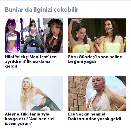
Bunlar da ilginizi çekebilir
Hilal Yelekçi Manifest’ten
Ebru Gündeş'in son haline
ayrıldı mı? İlk açıklama
beğeni yağdı
geldi!
Aleyna Tilki fanlarıyla
Ece Seçkin hamile!
kavga etti! 'Asıl ben sizi
Doktorundan yasak geldi
istemiyorum'