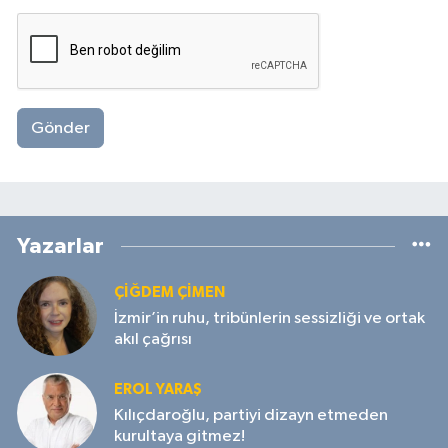
Gönder
Yazarlar
ÇIĞDEM ÇIMEN
İzmir’in ruhu, tribünlerin sessizliği ve ortak
akıl çağrısı
EROL YARAŞ
Kılıçdaroğlu, partiyi dizayn etmeden
kurultaya gitmez!