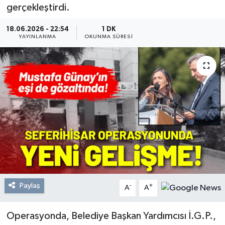
gerçekleştirdi.
Resmi Reklam
18.06.2026 - 22:54
1 DK
YAYINLANMA
OKUNMA SÜRESI
Röportajlar
Paylaş
-
+
A
A
Operasyonda, Belediye Başkan Yardımcısı İ.G.P.,