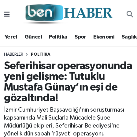
Yerel
Hava Durumu
Yerel
Güncel
Politika
Spor
Ekonomi
Sağlık
Güncel
Trafik Durumu
Politika
Süper Lig Puan Durumu ve Fikstür
HABERLER
POLITIKA
Seferihisar operasyonunda
Spor
Tüm Manşetler
yeni gelişme: Tutuklu
Mustafa Günay’ın eşi de
Ekonomi
Son Dakika Haberleri
gözaltında!
Sağlık
Haber Arşivi
İzmir Cumhuriyet Başsavcılığı'nın soruşturması
Magazin
kapsamında Mali Suçlarla Mücadele Şube
Müdürlüğü ekipleri, Seferihisar Belediyesi'ne
Kültür Sanat
yönelik dün sabah 'rüşvet' operasyonu