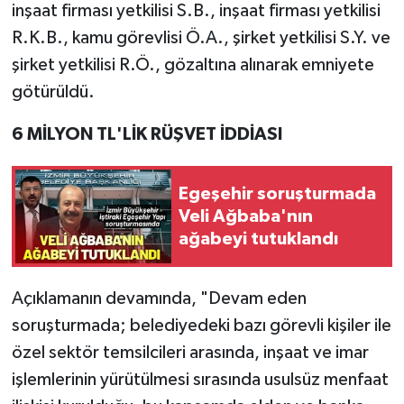
inşaat firması yetkilisi S.B., inşaat firması yetkilisi
R.K.B., kamu görevlisi Ö.A., şirket yetkilisi S.Y. ve
şirket yetkilisi R.Ö., gözaltına alınarak emniyete
götürüldü.
6 MİLYON TL'LİK RÜŞVET İDDİASI
Egeşehir soruşturmada
Veli Ağbaba'nın
ağabeyi tutuklandı
Açıklamanın devamında, "Devam eden
soruşturmada; belediyedeki bazı görevli kişiler ile
özel sektör temsilcileri arasında, inşaat ve imar
işlemlerinin yürütülmesi sırasında usulsüz menfaat