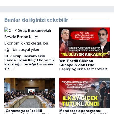
Bunlar da ilginizi çekebilir
CHP Grup Başkanvekili
Sevda Erdan Kılıç: Ekonomik
Yeni Partili Gökhan
kriz değil, bu ağır bir sosyal
Günaydın'dan Erdal
yıkım!
Beşikçioğlu'na sert sözler!
'Çerçeve yasa' teklifi
Menderes operasyonu: