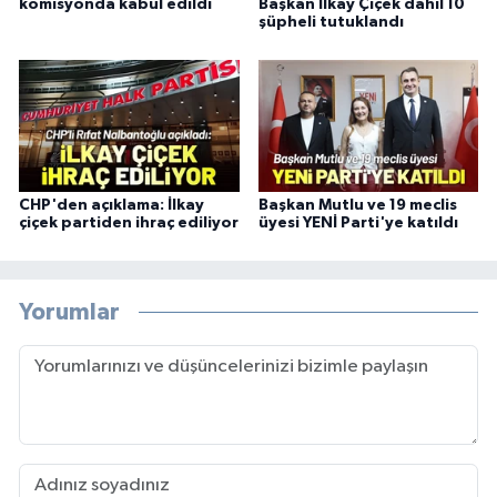
komisyonda kabul edildi
Başkan İlkay Çiçek dahil 10
şüpheli tutuklandı
CHP'den açıklama: İlkay
Başkan Mutlu ve 19 meclis
çiçek partiden ihraç ediliyor
üyesi YENİ Parti'ye katıldı
Yorumlar