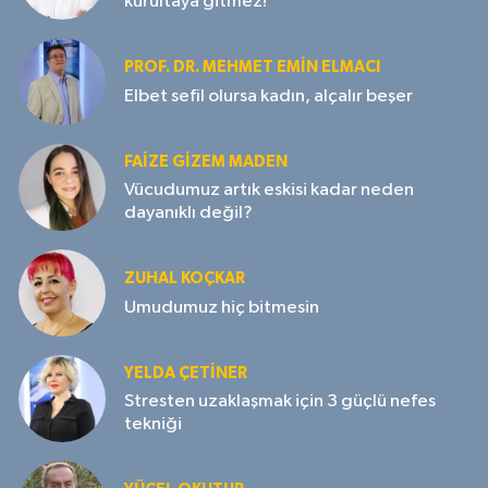
kurultaya gitmez!
PROF. DR. MEHMET EMIN ELMACI
Elbet sefil olursa kadın, alçalır beşer
FAIZE GIZEM MADEN
Vücudumuz artık eskisi kadar neden
dayanıklı değil?
ZUHAL KOÇKAR
Umudumuz hiç bitmesin
YELDA ÇETİNER
Stresten uzaklaşmak için 3 güçlü nefes
tekniği