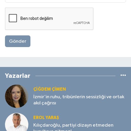
Gönder
Yazarlar
ÇIĞDEM ÇIMEN
İzmir’in ruhu, tribünlerin sessizliği ve ortak
akıl çağrısı
EROL YARAŞ
Kılıçdaroğlu, partiyi dizayn etmeden