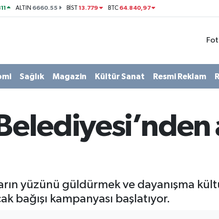
11
6660.55
13.779
64.840,97
ALTIN
BİST
BTC
Fot
omi
Sağlık
Magazin
Kültür Sanat
Resmi Reklam
R
 Belediyesi’nden
ukların yüzünü güldürmek ve dayanışma kü
cak bağışı kampanyası başlatıyor.