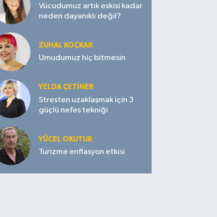
Vücudumuz artık eskisi kadar
neden dayanıklı değil?
ZUHAL KOÇKAR
Umudumuz hiç bitmesin
YELDA ÇETİNER
Stresten uzaklaşmak için 3
güçlü nefes tekniği
YÜCEL OKUTUR
Turizme enflasyon etkisi