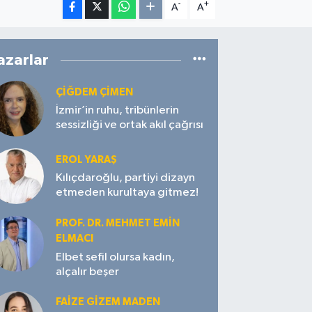
-
+
A
A
azarlar
ÇIĞDEM ÇIMEN
İzmir’in ruhu, tribünlerin
sessizliği ve ortak akıl çağrısı
EROL YARAŞ
Kılıçdaroğlu, partiyi dizayn
etmeden kurultaya gitmez!
PROF. DR. MEHMET EMIN
ELMACI
Elbet sefil olursa kadın,
alçalır beşer
FAIZE GIZEM MADEN