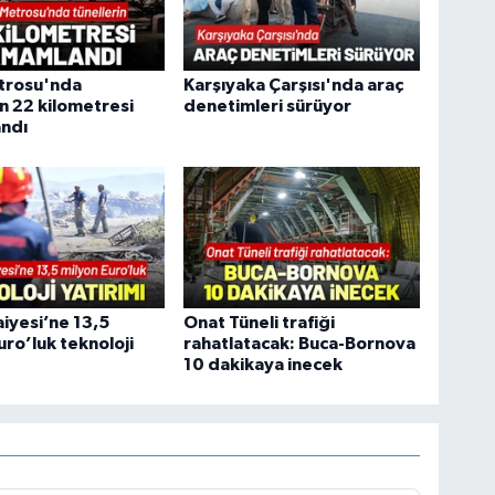
trosu'nda
Karşıyaka Çarşısı'nda araç
in 22 kilometresi
denetimleri sürüyor
ndı
aiyesi’ne 13,5
Onat Tüneli trafiği
uro’luk teknoloji
rahatlatacak: Buca-Bornova
10 dakikaya inecek