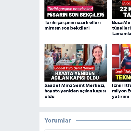
Tarihi çarşının nasırlı elleri
Buca Me
mirasın son bekçileri
tüneller
tamamla
Saadet Mirci Semt Merkezi,
İzmir İtf
hayata yeniden açılan kapısı
milyon E
oldu
yatırımı
Yorumlar