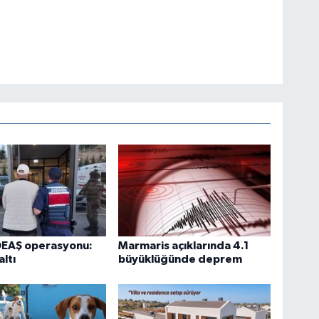
DEAŞ operasyonu:
Marmaris açıklarında 4.1
ltı
büyüklüğünde deprem