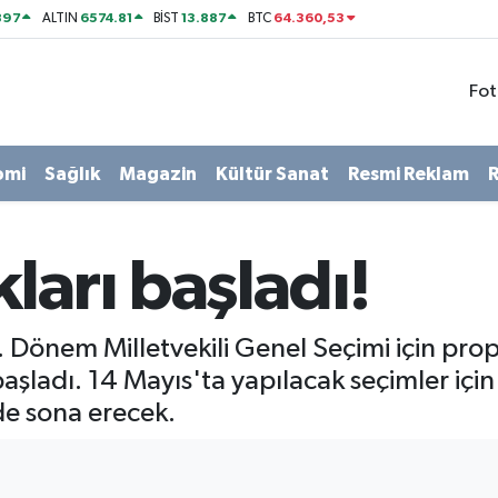
897
6574.81
13.887
64.360,53
ALTIN
BİST
BTC
Fot
omi
Sağlık
Magazin
Kültür Sanat
Resmi Reklam
R
ları başladı!
Dönem Milletvekili Genel Seçimi için prop
aşladı. 14 Mayıs'ta yapılacak seçimler içi
de sona erecek.