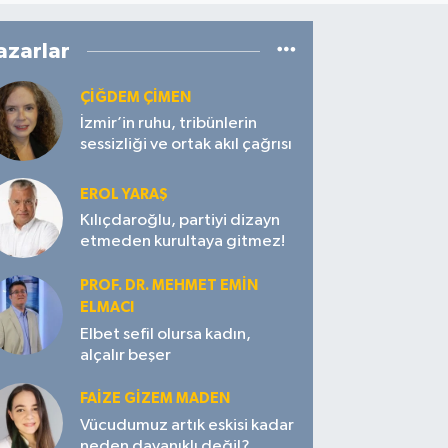
azarlar
ÇIĞDEM ÇIMEN
İzmir’in ruhu, tribünlerin
sessizliği ve ortak akıl çağrısı
EROL YARAŞ
Kılıçdaroğlu, partiyi dizayn
etmeden kurultaya gitmez!
PROF. DR. MEHMET EMIN
ELMACI
Elbet sefil olursa kadın,
alçalır beşer
FAIZE GIZEM MADEN
Vücudumuz artık eskisi kadar
neden dayanıklı değil?