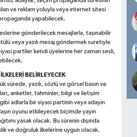
ağımsız adaylar, seçim propaganda süresinin
ilan ve reklam yoluyla veya internet sitesi
ü propaganda yapabilecek.
slerine gönderilecek mesajlarla, taşınabilir
üntülü veya yazılı mesaj göndermek suretiyle
si partiler kendi üyelerine her zaman sesli,
ebilecek.
İLKELERİ BELİRLEYECEK
 sürede, yazılı, sözlü ve görsel basın ve
rı, anketler, tahminler, bilgi ve iletişim
ibi adlarla bir siyasi partinin veya adayın
aşın oyunu etkileyecek biçimde yayın
ğıtımı yasak olacak. Bu sürenin dışında
klik ve doğruluk ilkelerine uygun olacak.