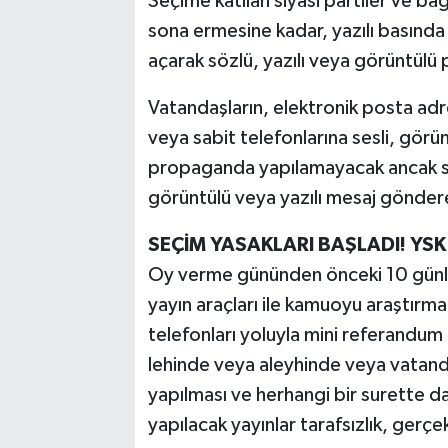
Seçime katılan siyasi partiler ve b
sona ermesine kadar, yazılı basında 
açarak sözlü, yazılı veya görüntül
Vatandaşların, elektronik posta adre
veya sabit telefonlarına sesli, gör
propaganda yapılamayacak ancak siya
görüntülü veya yazılı mesaj gönder
SEÇİM YASAKLARI BAŞLADI! YSK 
Oy verme gününden önceki 10 günlük
yayın araçları ile kamuoyu araştırmala
telefonları yoluyla mini referandum g
lehinde veya aleyhinde veya vatand
yapılması ve herhangi bir surette da
yapılacak yayınlar tarafsızlık, gerçe