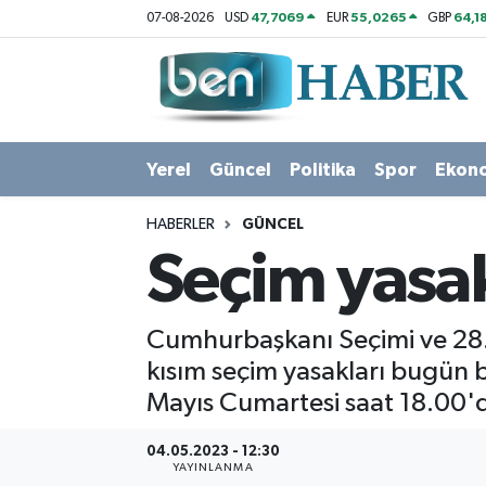
47,7069
55,0265
64,1
07-08-2026
USD
EUR
GBP
Yerel
Hava Durumu
Güncel
Trafik Durumu
Yerel
Güncel
Politika
Spor
Ekon
Politika
Süper Lig Puan Durumu ve Fikstür
HABERLER
GÜNCEL
Spor
Tüm Manşetler
Seçim yasak
Ekonomi
Son Dakika Haberleri
Cumhurbaşkanı Seçimi ve 28. 
Sağlık
Haber Arşivi
kısım seçim yasakları bugün b
Mayıs Cumartesi saat 18.00'
Magazin
04.05.2023 - 12:30
Kültür Sanat
YAYINLANMA