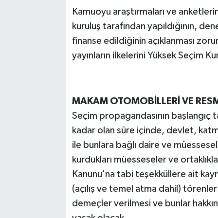
Kamuoyu araştırmaları ve anketlerin
kuruluş tarafından yapıldığının, den
finanse edildiğinin açıklanması zor
yayınların ilkelerini Yüksek Seçim Ku
MAKAM OTOMOBİLLERİ VE RES
Seçim propagandasının başlangıç t
kadar olan süre içinde, devlet, katma
ile bunlara bağlı daire ve müessesele
kurdukları müesseseler ve ortaklıkları
Kanunu'na tabi teşekküllere ait kayn
(açılış ve temel atma dahil) törenl
demeçler verilmesi ve bunlar hakkın
yasak olacak.