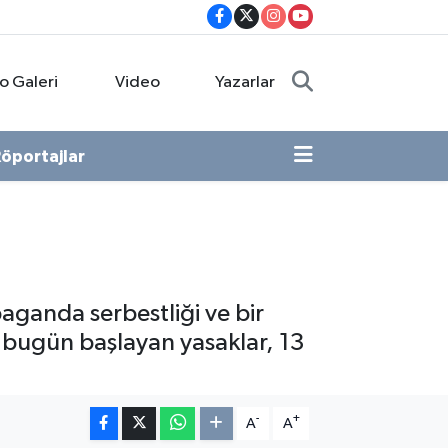
o Galeri
Video
Yazarlar
öportajlar
aganda serbestliği ve bir
n bugün başlayan yasaklar, 13
-
+
A
A