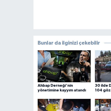
Bunlar da ilginizi çekebilir
Ahbap Derneği'nin
30 ilde 
yönetimine kayyım atandı
104 göza