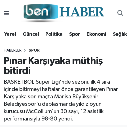
Yerel
Hava Durumu
Yerel
Güncel
Politika
Spor
Ekonomi
Sağlık
Güncel
Trafik Durumu
Politika
Süper Lig Puan Durumu ve Fikstür
HABERLER
SPOR
Pınar Karşıyaka müthiş
Spor
Tüm Manşetler
bitirdi
Ekonomi
Son Dakika Haberleri
BASKETBOL Süper Ligi'nde sezonu ilk 4 sıra
içinde bitirmeyi haftalar önce garantileyen Pınar
Sağlık
Haber Arşivi
Karşıyaka son maçta Manisa Büyükşehir
Belediyespor'u deplasmanda yıldız oyun
Magazin
kurucusu McColllum'un 30 sayı, 12 asistlik
performansıyla 98-80 yendi.
Kültür Sanat