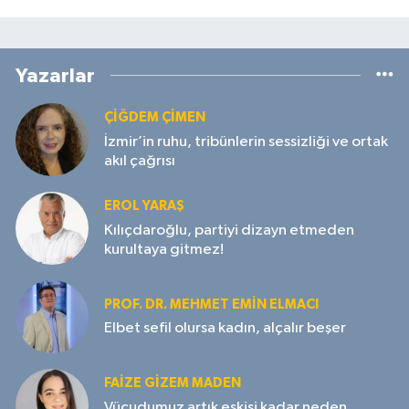
Yazarlar
ÇIĞDEM ÇIMEN
İzmir’in ruhu, tribünlerin sessizliği ve ortak
akıl çağrısı
EROL YARAŞ
Kılıçdaroğlu, partiyi dizayn etmeden
kurultaya gitmez!
PROF. DR. MEHMET EMIN ELMACI
Elbet sefil olursa kadın, alçalır beşer
FAIZE GIZEM MADEN
Vücudumuz artık eskisi kadar neden