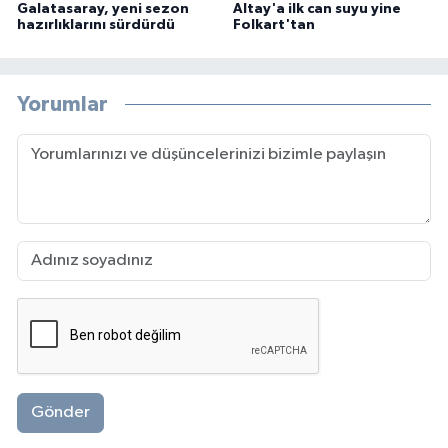
Galatasaray, yeni sezon
Altay'a ilk can suyu yine
hazırlıklarını sürdürdü
Folkart'tan
Yorumlar
Gönder