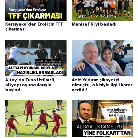
Karşıyaka'dan Erol için TFF
Manisa FK iyi başladı
çıkarması
Altay'da Tuna Üzümcü,
Aziz Yıldırım şikayetçi
altyapı oyuncularıyla
olmuştu, o kişiyle ilgili karar
başladı
verildi!