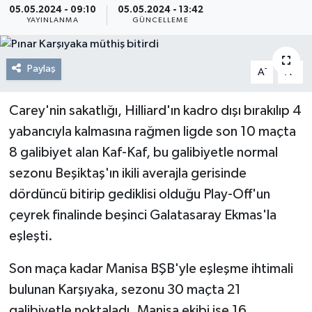
05.05.2024 - 09:10
05.05.2024 - 13:42
YAYINLANMA
GÜNCELLEME
Resmi Reklam
Röportajlar
Paylaş
-
+
A
A
Carey'nin sakatlığı, Hilliard'ın kadro dışı bırakılıp 4
yabancıyla kalmasına rağmen ligde son 10 maçta
8 galibiyet alan Kaf-Kaf, bu galibiyetle normal
sezonu Beşiktaş'ın ikili averajla gerisinde
dördüncü bitirip gediklisi olduğu Play-Off'un
çeyrek finalinde beşinci Galatasaray Ekmas'la
eşleşti.
Son maça kadar Manisa BŞB'yle eşleşme ihtimali
bulunan Karşıyaka, sezonu 30 maçta 21
galibiyetle noktaladı. Manisa ekibi ise 16