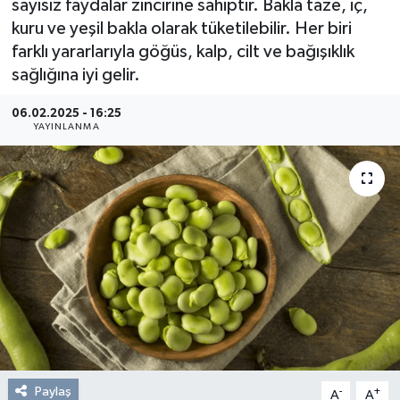
sayısız faydalar zincirine sahiptir. Bakla taze, iç,
kuru ve yeşil bakla olarak tüketilebilir. Her biri
Resmi Reklam
farklı yararlarıyla göğüs, kalp, cilt ve bağışıklık
sağlığına iyi gelir.
Röportajlar
06.02.2025 - 16:25
YAYINLANMA
Paylaş
-
+
A
A