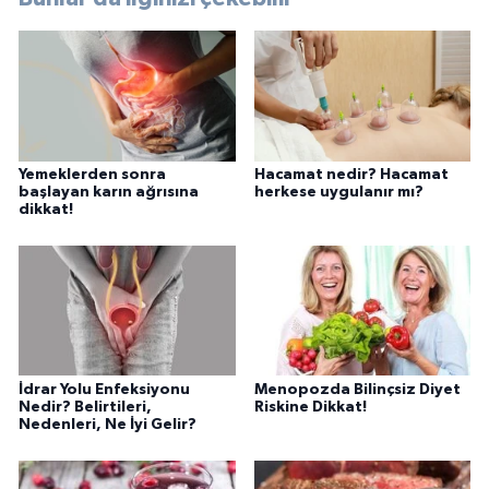
Yemeklerden sonra
Hacamat nedir? Hacamat
başlayan karın ağrısına
herkese uygulanır mı?
dikkat!
İdrar Yolu Enfeksiyonu
Menopozda Bilinçsiz Diyet
Nedir? Belirtileri,
Riskine Dikkat!
Nedenleri, Ne İyi Gelir?