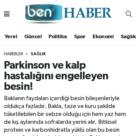
Yerel
Hava Durumu
Yerel
Güncel
Politika
Spor
Ekonomi
Sağlık
Güncel
Trafik Durumu
Politika
Süper Lig Puan Durumu ve Fikstür
HABERLER
SAĞLIK
Parkinson ve kalp
Spor
Tüm Manşetler
hastalığını engelleyen
besin!
Ekonomi
Son Dakika Haberleri
Baklanın faydaları içerdiği besin bileşenleriyle
Sağlık
Haber Arşivi
oldukça fazladır. Bakla, taze ve kuru şekilde
tüketilebilen bir sebze olduğu için hem yaz hem
Magazin
de kış aylarında sofralarda yerini alır. Bitkisel
protein ve karbonhidratla yüklü olan bu besin
Kültür Sanat