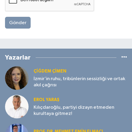
Gönder
Yazarlar
ÇIĞDEM ÇIMEN
İzmir’in ruhu, tribünlerin sessizliği ve ortak
akıl çağrısı
EROL YARAŞ
Kılıçdaroğlu, partiyi dizayn etmeden
kurultaya gitmez!
PROF. DR. MEHMET EMIN ELMACI