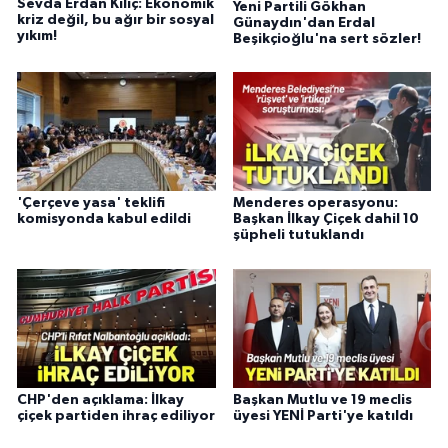
Sevda Erdan Kılıç: Ekonomik
Yeni Partili Gökhan
kriz değil, bu ağır bir sosyal
Günaydın'dan Erdal
yıkım!
Beşikçioğlu'na sert sözler!
'Çerçeve yasa' teklifi
Menderes operasyonu:
komisyonda kabul edildi
Başkan İlkay Çiçek dahil 10
şüpheli tutuklandı
CHP'den açıklama: İlkay
Başkan Mutlu ve 19 meclis
çiçek partiden ihraç ediliyor
üyesi YENİ Parti'ye katıldı