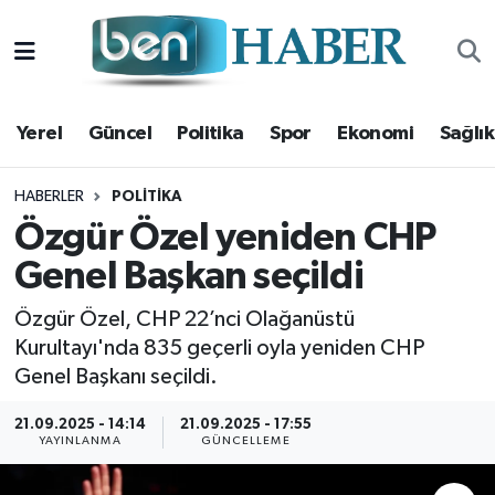
Yerel
Hava Durumu
Yerel
Güncel
Politika
Spor
Ekonomi
Sağlık
Güncel
Trafik Durumu
Politika
Süper Lig Puan Durumu ve Fikstür
HABERLER
POLITIKA
Özgür Özel yeniden CHP
Spor
Tüm Manşetler
Genel Başkan seçildi
Ekonomi
Son Dakika Haberleri
Özgür Özel, CHP 22’nci Olağanüstü
Kurultayı'nda 835 geçerli oyla yeniden CHP
Sağlık
Haber Arşivi
Genel Başkanı seçildi.
Magazin
21.09.2025 - 14:14
21.09.2025 - 17:55
YAYINLANMA
GÜNCELLEME
Kültür Sanat