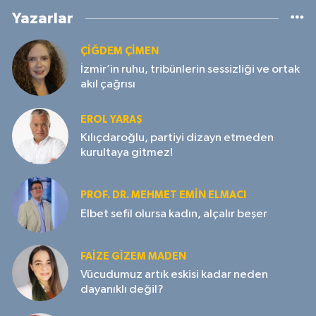
Yazarlar
ÇIĞDEM ÇIMEN
İzmir’in ruhu, tribünlerin sessizliği ve ortak
akıl çağrısı
EROL YARAŞ
Kılıçdaroğlu, partiyi dizayn etmeden
kurultaya gitmez!
PROF. DR. MEHMET EMIN ELMACI
Elbet sefil olursa kadın, alçalır beşer
FAIZE GIZEM MADEN
Vücudumuz artık eskisi kadar neden
dayanıklı değil?