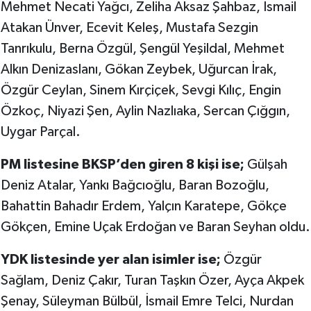
Mehmet Necati Yağcı, Zeliha Aksaz Şahbaz, İsmail
Atakan Ünver, Ecevit Keleş, Mustafa Sezgin
Tanrıkulu, Berna Özgül, Şengül Yeşildal, Mehmet
Alkın Denizaslanı, Gökan Zeybek, Uğurcan İrak,
Özgür Ceylan, Sinem Kırçiçek, Sevgi Kılıç, Engin
Özkoç, Niyazi Şen, Aylin Nazlıaka, Sercan Çığgın,
Uygar Parçal.
PM listesine BKSP’den giren 8 kişi ise;
Gülşah
Deniz Atalar, Yankı Bağcıoğlu, Baran Bozoğlu,
Bahattin Bahadır Erdem, Yalçın Karatepe, Gökçe
Gökçen, Emine Uçak Erdoğan ve Baran Seyhan oldu.
YDK listesinde yer alan isimler ise;
Özgür
Sağlam, Deniz Çakır, Turan Taşkın Özer, Ayça Akpek
Şenay, Süleyman Bülbül, İsmail Emre Telci, Nurdan