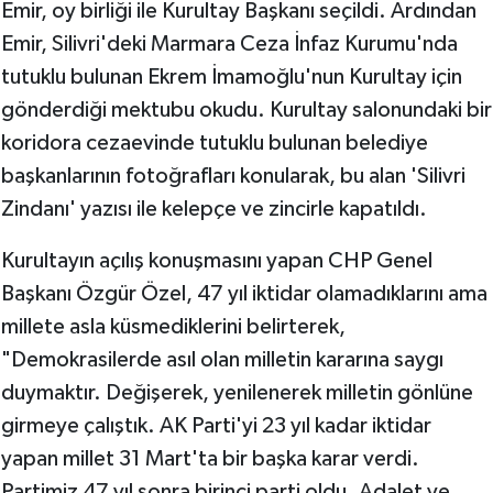
Emir, oy birliği ile Kurultay Başkanı seçildi. Ardından
Emir, Silivri'deki Marmara Ceza İnfaz Kurumu'nda
tutuklu bulunan Ekrem İmamoğlu'nun Kurultay için
gönderdiği mektubu okudu. Kurultay salonundaki bir
koridora cezaevinde tutuklu bulunan belediye
başkanlarının fotoğrafları konularak, bu alan 'Silivri
Zindanı' yazısı ile kelepçe ve zincirle kapatıldı.
Kurultayın açılış konuşmasını yapan CHP Genel
Başkanı Özgür Özel, 47 yıl iktidar olamadıklarını ama
millete asla küsmediklerini belirterek,
"Demokrasilerde asıl olan milletin kararına saygı
duymaktır. Değişerek, yenilenerek milletin gönlüne
girmeye çalıştık. AK Parti'yi 23 yıl kadar iktidar
yapan millet 31 Mart'ta bir başka karar verdi.
Partimiz 47 yıl sonra birinci parti oldu. Adalet ve