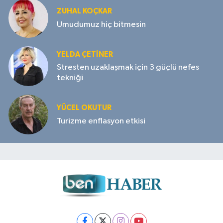
ZUHAL KOÇKAR
Umudumuz hiç bitmesin
YELDA ÇETİNER
Stresten uzaklaşmak için 3 güçlü nefes
tekniği
YÜCEL OKUTUR
Turizme enflasyon etkisi