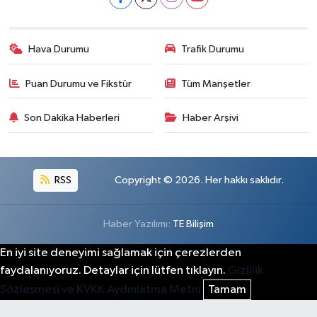
Hava Durumu
Trafik Durumu
Puan Durumu ve Fikstür
Tüm Manşetler
Son Dakika Haberleri
Haber Arşivi
RSS
Copyright © 2026. Her hakkı saklıdır.
Haber Yazılımı:
TE Bilişim
En iyi site deneyimi sağlamak için çerezlerden
faydalanıyoruz. Detaylar için lütfen tıklayın.
Gizlilik
Sözleşmesi ve KVKK Aydınlatma Metni
Tamam