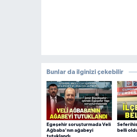
Bunlar da ilginizi çekebilir
Egeşehir soruşturmada Veli
Seferihi
Ağbaba'nın ağabeyi
belli old
tutuklandı