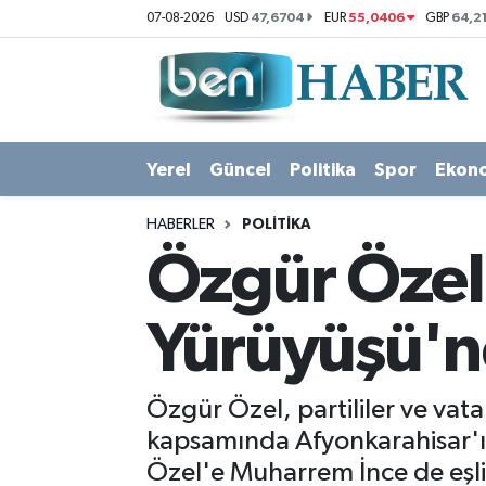
47,6704
55,0406
64,2
07-08-2026
USD
EUR
GBP
Yerel
Hava Durumu
Güncel
Trafik Durumu
Yerel
Güncel
Politika
Spor
Ekon
Politika
Süper Lig Puan Durumu ve Fikstür
HABERLER
POLITIKA
Spor
Tüm Manşetler
Özgür Özel,
Ekonomi
Son Dakika Haberleri
Yürüyüşü'ne
Sağlık
Haber Arşivi
Özgür Özel, partililer ve vat
Magazin
kapsamında Afyonkarahisar'ı
Özel'e Muharrem İnce de eşlik
Kültür Sanat