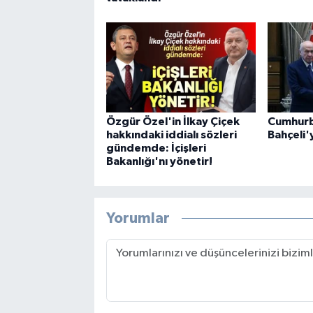
Özgür Özel'in İlkay Çiçek
Cumhurb
hakkındaki iddialı sözleri
Bahçeli'
gündemde: İçişleri
Bakanlığı'nı yönetir!
Yorumlar