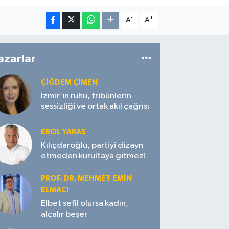
-
+
A
A
azarlar
ÇIĞDEM ÇIMEN
İzmir’in ruhu, tribünlerin
sessizliği ve ortak akıl çağrısı
EROL YARAŞ
Kılıçdaroğlu, partiyi dizayn
etmeden kurultaya gitmez!
PROF. DR. MEHMET EMIN
ELMACI
Elbet sefil olursa kadın,
alçalır beşer