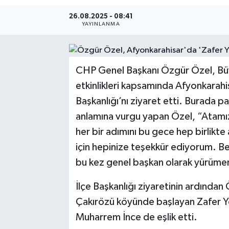
26.08.2025 - 08:41
Resmi Reklam
YAYINLANMA
Röportajlar
CHP Genel Başkanı Özgür Özel, Büy
etkinlikleri kapsamında Afyonkarahi
Başkanlığı’nı ziyaret etti. Burada p
anlamına vurgu yapan Özel, “Atamızı
her bir adımını bu gece hep birlikt
için hepinize teşekkür ediyorum. 
bu kez genel başkan olarak yürümen
İlçe Başkanlığı ziyaretinin ardından 
Çakırözü köyünde başlayan Zafer Yo
Muharrem İnce de eşlik etti.