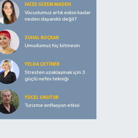
FAIZE GIZEM MADEN
Vücudumuz artık eskisi kadar
neden dayanıklı değil?
ZUHAL KOÇKAR
Umudumuz hiç bitmesin
YELDA ÇETİNER
Stresten uzaklaşmak için 3
güçlü nefes tekniği
YÜCEL OKUTUR
Turizme enflasyon etkisi