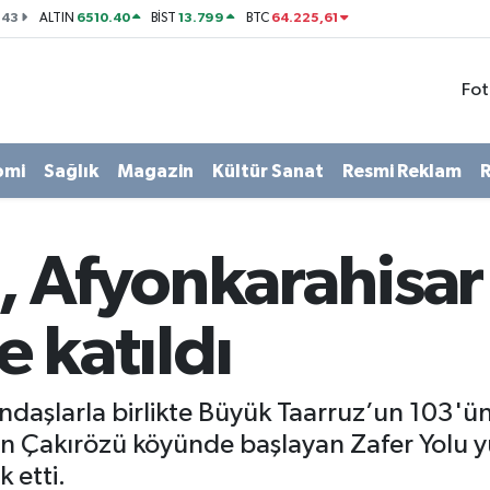
143
6510.40
13.799
64.225,61
ALTIN
BİST
BTC
Fot
omi
Sağlık
Magazin
Kültür Sanat
Resmi Reklam
R
 Afyonkarahisar
 katıldı
andaşlarla birlikte Büyük Taarruz’un 103'ün
n Çakırözü köyünde başlayan Zafer Yolu y
 etti.