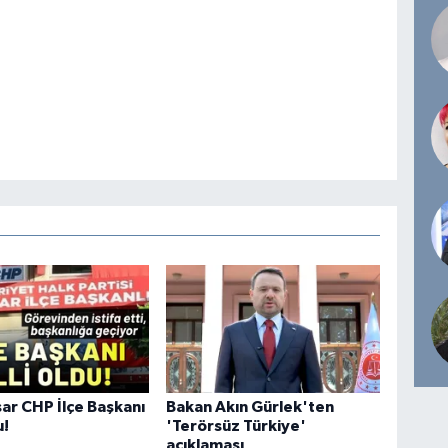
sar CHP İlçe Başkanı
Bakan Akın Gürlek'ten
u!
'Terörsüz Türkiye'
açıklaması