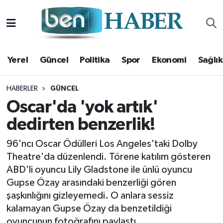
Yerel
Hava Durumu
Yerel
Güncel
Politika
Spor
Ekonomi
Sağlık
Güncel
Trafik Durumu
Politika
Süper Lig Puan Durumu ve Fikstür
HABERLER
GÜNCEL
Oscar'da 'yok artık'
Spor
Tüm Manşetler
dedirten benzerlik!
Ekonomi
Son Dakika Haberleri
96'ncı Oscar Ödülleri Los Angeles'taki Dolby
Theatre'da düzenlendi. Törene katılım gösteren
Sağlık
Haber Arşivi
ABD'li oyuncu Lily Gladstone ile ünlü oyuncu
Gupse Özay arasındaki benzerliği gören
Magazin
şaşkınlığını gizleyemedi. O anlara sessiz
kalamayan Gupse Özay da benzetildiği
Kültür Sanat
oyuncunun fotoğrafını paylaştı.