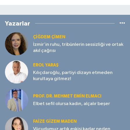
Yazarlar
ÇIĞDEM ÇIMEN
İzmir’in ruhu, tribünlerin sessizliği ve ortak
akıl çağrısı
EROL YARAŞ
Kılıçdaroğlu, partiyi dizayn etmeden
kurultaya gitmez!
PROF. DR. MEHMET EMIN ELMACI
Elbet sefil olursa kadın, alçalır beşer
FAIZE GIZEM MADEN
Vücudumuz artık eskisi kadar neden