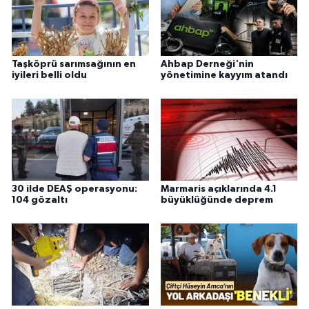
Taşköprü sarımsağının en
Ahbap Derneği'nin
iyileri belli oldu
yönetimine kayyım atandı
30 ilde DEAŞ operasyonu:
Marmaris açıklarında 4.1
104 gözaltı
büyüklüğünde deprem