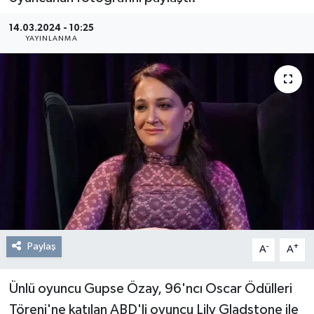
Resmi Reklam
14.03.2024 - 10:25
YAYINLANMA
Röportajlar
Paylaş
-
+
A
A
Ünlü oyuncu Gupse Özay, 96'ncı Oscar Ödülleri
Töreni'ne katılan ABD'li oyuncu Lily Gladstone ile