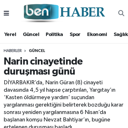
Yerel
Hava Durumu
Yerel
Güncel
Politika
Spor
Ekonomi
Sağlık
Güncel
Trafik Durumu
Politika
Süper Lig Puan Durumu ve Fikstür
HABERLER
GÜNCEL
Narin cinayetinde
Spor
Tüm Manşetler
duruşması günü
Ekonomi
Son Dakika Haberleri
DİYARBAKIR’da, Narin Güran (8) cinayeti
davasında 4,5 yıl hapse çarptırılan, Yargıtay’ın
Sağlık
Haber Arşivi
‘Kasten öldürmeye yardım’ suçundan
yargılanması gerektiğini belirterek bozduğu karar
Magazin
sonrası yeniden yargılanmasına 6 Nisan’da
başlanan komşu Nevzat Bahtiyar’ın, bugüne
Kültür Sanat
ertelenen duruşması başladı.