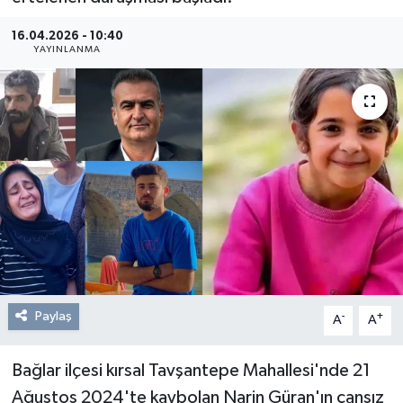
Resmi Reklam
16.04.2026 - 10:40
YAYINLANMA
Röportajlar
Paylaş
-
+
A
A
Bağlar ilçesi kırsal Tavşantepe Mahallesi'nde 21
Ağustos 2024'te kaybolan Narin Güran'ın cansız