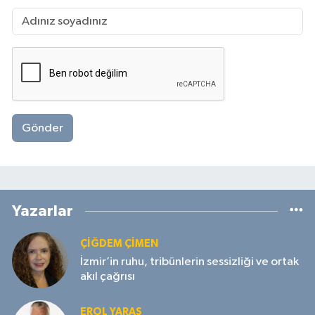
Gönder
Yazarlar
ÇIĞDEM ÇIMEN
İzmir’in ruhu, tribünlerin sessizliği ve ortak
akıl çağrısı
EROL YARAŞ