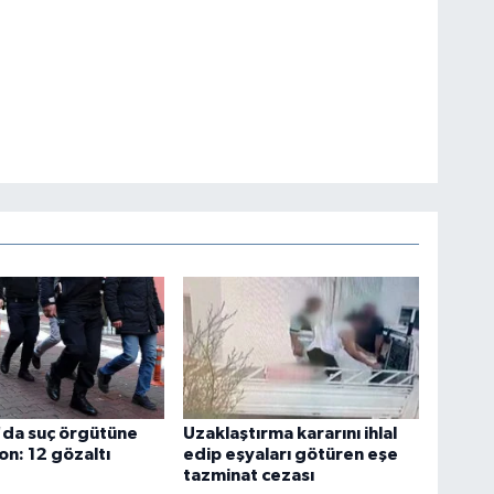
'da suç örgütüne
Uzaklaştırma kararını ihlal
n: 12 gözaltı
edip eşyaları götüren eşe
tazminat cezası