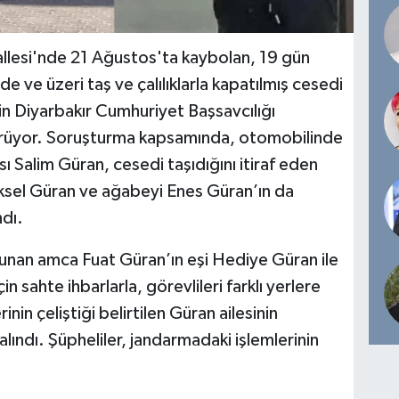
allesi'nde 21 Ağustos'ta kaybolan, 19 gün
e ve üzeri taş ve çalılıklarla kapatılmış cesedi
in Diyarbakır Cumhuriyet Başsavcılığı
ürüyor. Soruşturma kapsamında, otomobilinde
ı Salim Güran, cesedi taşıdığını itiraf eden
üksel Güran ve ağabeyi Enes Güran’ın da
ndı.
unan amca Fuat Güran’ın eşi Hediye Güran ile
n sahte ihbarlarla, görevlileri farklı yerlere
inin çeliştiği belirtilen Güran ailesinin
alındı. Şüpheliler, jandarmadaki işlemlerinin