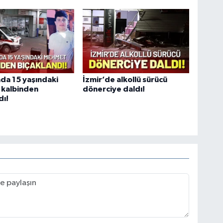
da 15 yaşındaki
İzmir’de alkollü sürücü
kalbinden
dönerciye daldı!
dı!