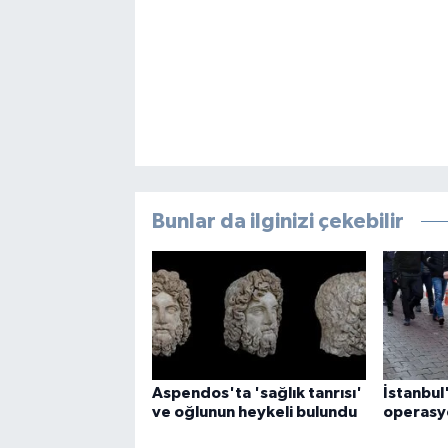
Bunlar da ilginizi çekebilir
Aspendos'ta 'sağlık tanrısı'
İstanbul
ve oğlunun heykeli bulundu
operasyo