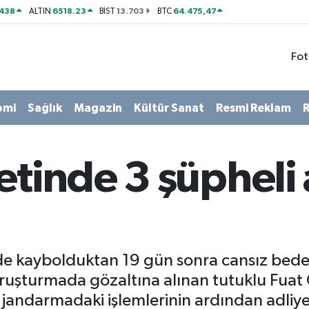
438
6518.23
13.703
64.475,47
ALTIN
BİST
BTC
Fot
omi
Sağlık
Magazin
Kültür Sanat
Resmi Reklam
R
etinde 3 şüpheli
nde kaybolduktan 19 gün sonra cansız bed
soruşturmada gözaltına alınan tutuklu Fuat
., jandarmadaki işlemlerinin ardından adliye