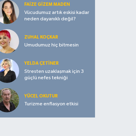
FAIZE GIZEM MADEN
Vücudumuz artık eskisi kadar
neden dayanıklı değil?
ZUHAL KOÇKAR
Umudumuz hiç bitmesin
YELDA ÇETİNER
Stresten uzaklaşmak için 3
güçlü nefes tekniği
YÜCEL OKUTUR
Turizme enflasyon etkisi