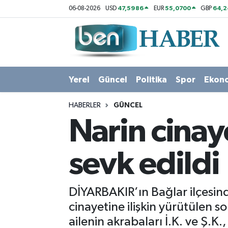
47,5986
55,0700
64,2
06-08-2026
USD
EUR
GBP
Yerel
Hava Durumu
Güncel
Trafik Durumu
Yerel
Güncel
Politika
Spor
Ekon
Politika
Süper Lig Puan Durumu ve Fikstür
HABERLER
GÜNCEL
Spor
Tüm Manşetler
Narin cinay
Ekonomi
Son Dakika Haberleri
sevk edildi
Sağlık
Haber Arşivi
DİYARBAKIR’ın Bağlar ilçesi
Magazin
cinayetine ilişkin yürütülen 
ailenin akrabaları İ.K. ve Ş.K
Kültür Sanat