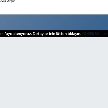
ber Arşivi
.
n faydalanıyoruz. Detaylar için lütfen tıklayın.
Gizlilik Sözle