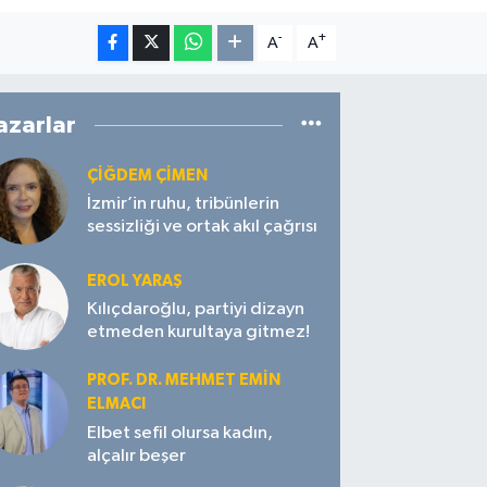
-
+
A
A
azarlar
ÇIĞDEM ÇIMEN
İzmir’in ruhu, tribünlerin
sessizliği ve ortak akıl çağrısı
EROL YARAŞ
Kılıçdaroğlu, partiyi dizayn
etmeden kurultaya gitmez!
PROF. DR. MEHMET EMIN
ELMACI
Elbet sefil olursa kadın,
alçalır beşer