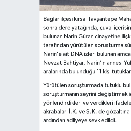
Bağlar ilçesi kırsal Tavşantepe Mah
sonra dere yatağında, çuval içerisind
bulunan Narin Güran cinayetine ilişk
tarafından yürütülen soruşturma s
Narin'e ait DNA izleri bulunan amcas
Nevzat Bahtiyar, Narin’in annesi Y
aralarında bulunduğu 11 kişi tutukla
Yürütülen soruşturmada tutuklu bul
soruşturmanın seyrini değiştirmek içi
yönlendirdikleri ve verdikleri ifadeler
akrabaları İ.K. ve Ş.K. de gözaltına 
ardından adliyeye sevk edildi.