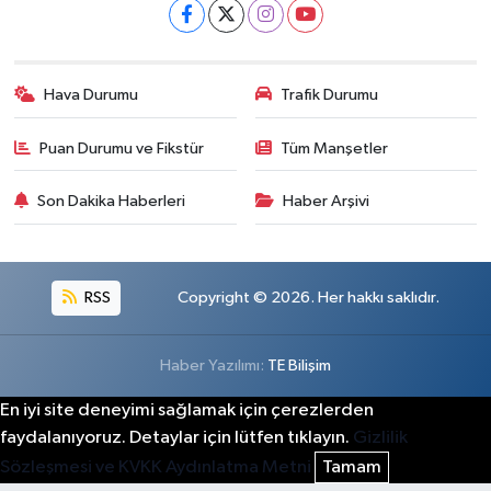
Hava Durumu
Trafik Durumu
Puan Durumu ve Fikstür
Tüm Manşetler
Son Dakika Haberleri
Haber Arşivi
RSS
Copyright © 2026. Her hakkı saklıdır.
Haber Yazılımı:
TE Bilişim
En iyi site deneyimi sağlamak için çerezlerden
faydalanıyoruz. Detaylar için lütfen tıklayın.
Gizlilik
Sözleşmesi ve KVKK Aydınlatma Metni
Tamam