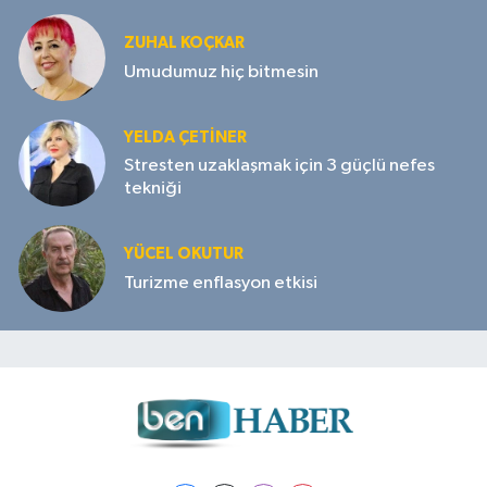
ZUHAL KOÇKAR
Umudumuz hiç bitmesin
YELDA ÇETİNER
Stresten uzaklaşmak için 3 güçlü nefes
tekniği
YÜCEL OKUTUR
Turizme enflasyon etkisi