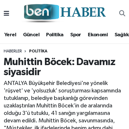
Yerel
Hava Durumu
Yerel
Güncel
Politika
Spor
Ekonomi
Sağlık
Güncel
Trafik Durumu
Politika
Süper Lig Puan Durumu ve Fikstür
HABERLER
POLITIKA
Muhittin Böcek: Davamız
Spor
Tüm Manşetler
siyasidir
Ekonomi
Son Dakika Haberleri
ANTALYA Büyükşehir Belediyesi'ne yönelik
'rüşvet' ve 'yolsuzluk' soruşturması kapsamında
Sağlık
Haber Arşivi
tutuklanıp, belediye başkanlığı görevinden
uzaklaştırılan Muhittin Böcek'in de aralarında
Magazin
olduğu 3'ü tutuklu, 41 sanığın yargılamasına
devam edildi. Muhittin Böcek, savunmasında,
Kültür Sanat
"Müştekiler, ilk ifadelerinde benim adımı dahi