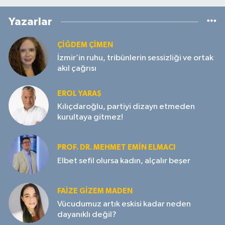
Yazarlar
ÇIĞDEM ÇIMEN
İzmir’in ruhu, tribünlerin sessizliği ve ortak
akıl çağrısı
EROL YARAŞ
Kılıçdaroğlu, partiyi dizayn etmeden
kurultaya gitmez!
PROF. DR. MEHMET EMIN ELMACI
Elbet sefil olursa kadın, alçalır beşer
FAIZE GIZEM MADEN
Vücudumuz artık eskisi kadar neden
dayanıklı değil?