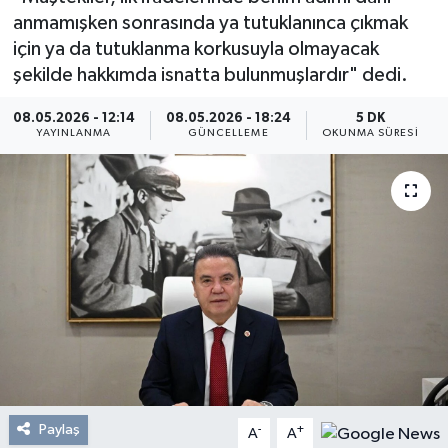
anmamışken sonrasında ya tutuklanınca çıkmak
Resmi Reklam
için ya da tutuklanma korkusuyla olmayacak
şekilde hakkımda isnatta bulunmuşlardır" dedi.
Röportajlar
08.05.2026 - 12:14
08.05.2026 - 18:24
5 DK
YAYINLANMA
GÜNCELLEME
OKUNMA SÜRESI
Paylaş
-
+
A
A