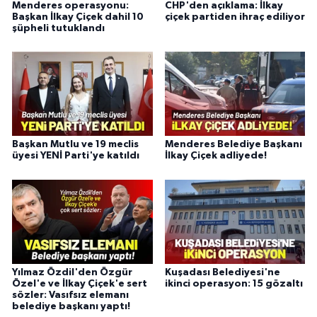
Menderes operasyonu:
CHP'den açıklama: İlkay
Başkan İlkay Çiçek dahil 10
çiçek partiden ihraç ediliyor
şüpheli tutuklandı
Başkan Mutlu ve 19 meclis
Menderes Belediye Başkanı
üyesi YENİ Parti'ye katıldı
İlkay Çiçek adliyede!
Yılmaz Özdil'den Özgür
Kuşadası Belediyesi'ne
Özel'e ve İlkay Çiçek'e sert
ikinci operasyon: 15 gözaltı
sözler: Vasıfsız elemanı
belediye başkanı yaptı!