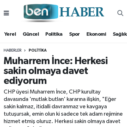
Yerel
Hava Durumu
Yerel
Güncel
Politika
Spor
Ekonomi
Sağlık
Güncel
Trafik Durumu
Politika
Süper Lig Puan Durumu ve Fikstür
HABERLER
POLITIKA
Muharrem İnce: Herkesi
Spor
Tüm Manşetler
sakin olmaya davet
ediyorum
Ekonomi
Son Dakika Haberleri
CHP üyesi Muharrem İnce, CHP kurultay
Sağlık
Haber Arşivi
davasında 'mutlak butlan' kararına ilişkin, "Eğer
sakin kalmaz, itidalli davranmaz ve kavgaya
Magazin
tutuşursak, emin olun ki sadece tek adam rejimine
hizmet etmiş oluruz. Herkesi sakin olmaya davet
Kültür Sanat