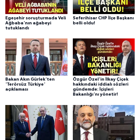
Egeşehir soruşturmada Veli
Seferihisar CHP İlçe Başkanı
Ağbaba'nın ağabeyi
belli oldu!
tutuklandı
Bakan Akın Gürlek'ten
Özgür Özel'in İlkay Çiçek
'Terörsüz Türkiye'
hakkındaki iddialı sözleri
açıklaması
gündemde: İçişleri
Bakanlığı'nı yönetir!