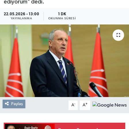
ediyorum" dedi.
Resmi Reklam
22.05.2026 - 13:00
1 DK
YAYINLANMA
OKUNMA SÜRESI
Röportajlar
Paylaş
-
+
A
A