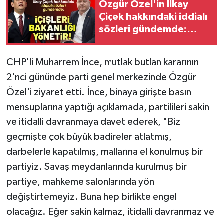
Özgür Özel'in İlkay
Çiçek hakkındaki iddialı
sözleri gündemde:
İçişleri Bakanlığı'nı
yönetir!
CHP'li Muharrem İnce, mutlak butlan kararının
2'nci gününde parti genel merkezinde Özgür
Özel'i ziyaret etti. İnce, binaya girişte basın
mensuplarına yaptığı açıklamada, partilileri sakin
ve itidalli davranmaya davet ederek, "Biz
geçmişte çok büyük badireler atlatmış,
darbelerle kapatılmış, mallarına el konulmuş bir
partiyiz. Savaş meydanlarında kurulmuş bir
partiye, mahkeme salonlarında yön
değiştirtemeyiz. Buna hep birlikte engel
olacağız. Eğer sakin kalmaz, itidalli davranmaz ve