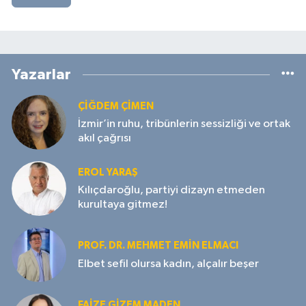
Yazarlar
ÇIĞDEM ÇIMEN
İzmir’in ruhu, tribünlerin sessizliği ve ortak
akıl çağrısı
EROL YARAŞ
Kılıçdaroğlu, partiyi dizayn etmeden
kurultaya gitmez!
PROF. DR. MEHMET EMIN ELMACI
Elbet sefil olursa kadın, alçalır beşer
FAIZE GIZEM MADEN