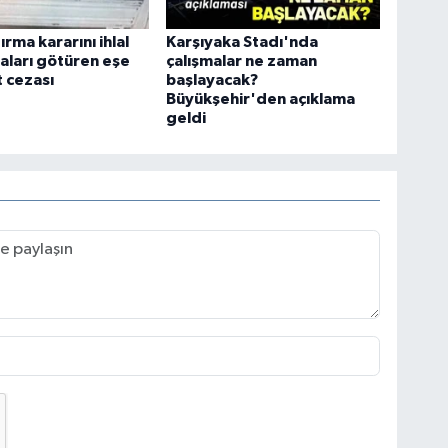
rma kararını ihlal
Karşıyaka Stadı'nda
aları götüren eşe
çalışmalar ne zaman
 cezası
başlayacak?
Büyükşehir'den açıklama
geldi