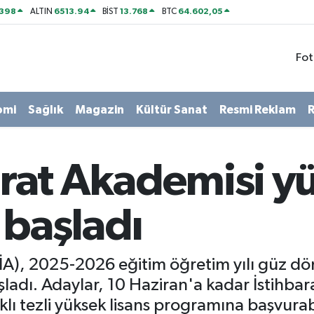
2398
6513.94
13.768
64.602,05
ALTIN
BİST
BTC
Fot
omi
Sağlık
Magazin
Kültür Sanat
Resmi Reklam
R
barat Akademisi y
 başladı
MİA), 2025-2026 eğitim öğretim yılı güz dö
adı. Adaylar, 10 Haziran'a kadar İstihbar
klı tezli yüksek lisans programına başvurab