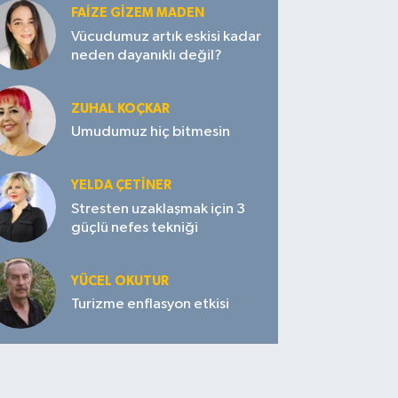
FAIZE GIZEM MADEN
Vücudumuz artık eskisi kadar
neden dayanıklı değil?
ZUHAL KOÇKAR
Umudumuz hiç bitmesin
YELDA ÇETİNER
Stresten uzaklaşmak için 3
güçlü nefes tekniği
YÜCEL OKUTUR
Turizme enflasyon etkisi