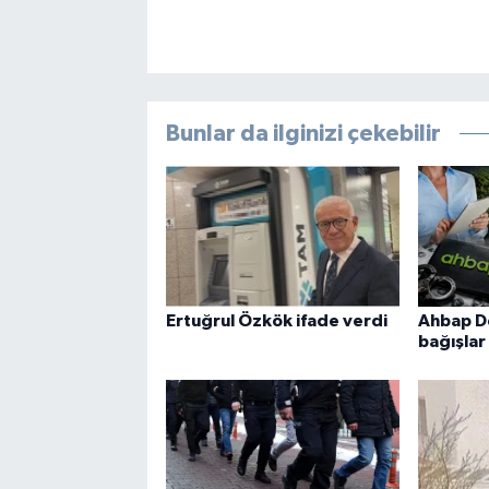
Bunlar da ilginizi çekebilir
Ertuğrul Özkök ifade verdi
Ahbap De
bağışlar