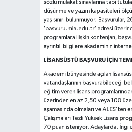
sözlü mülakat sınavlarına tabi tutulaca
düşünme ve yazım kapasiteleri ölçü
yaş sınırı bulunmuyor. Başvurular, 
'basvuru.mia.edu.tr' adresi üzerind
programlara ilişkin kontenjan, başvu
ayrıntılı bilgilere akademinin intern
LİSANSÜSTÜ BAŞVURU İÇİN TEM
Akademi bünyesinde açılan lisansü
vatandaşlarının başvurabileceği beli
eğitim veren lisans programlarından
üzerinden en az 2,50 veya 100 üze
aşamasında olmaları ve ALES'ten en
Çalışmaları Tezli Yüksek Lisans pro
70 puan isteniyor. Adaylarda, İngi