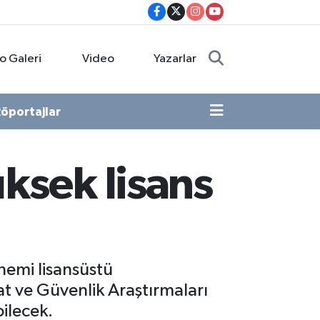
o Galeri
Video
Yazarlar
öportajlar
üksek lisans
nemi lisansüstü
at ve Güvenlik Araştırmaları
ilecek.