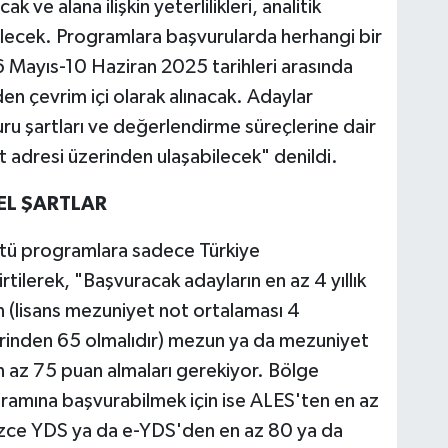
k ve alana ilişkin yeterlilikleri, analitik
lecek. Programlara başvurularda herhangi bir
26 Mayıs-10 Haziran 2025 tarihleri arasında
en çevrim içi olarak alınacak. Adaylar
ru şartları ve değerlendirme süreçlerine dair
et adresi üzerinden ulaşabilecek" denildi.
EL ŞARTLAR
stü programlara sadece Türkiye
rtilerek, "Başvuracak adayların en az 4 yıllık
 (lisans mezuniyet not ortalaması 4
rinden 65 olmalıdır) mezun ya da mezuniyet
 az 75 puan almaları gerekiyor. Bölge
gramına başvurabilmek için ise ALES'ten en az
lizce YDS ya da e-YDS'den en az 80 ya da