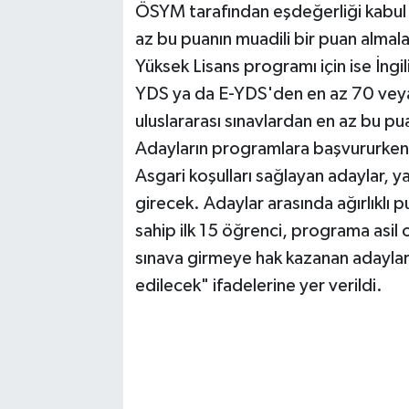
ÖSYM tarafından eşdeğerliği kabul ed
az bu puanın muadili bir puan almalar
Yüksek Lisans programı için ise İng
YDS ya da E-YDS'den en az 70 veya
uluslararası sınavlardan en az bu pu
Adayların programlara başvururken 
Asgari koşulları sağlayan adaylar, ya
girecek. Adaylar arasında ağırlıklı
sahip ilk 15 öğrenci, programa asil o
sınava girmeye hak kazanan adayların
edilecek" ifadelerine yer verildi.