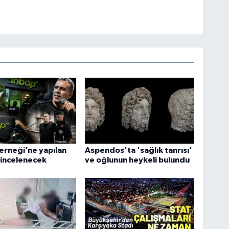
rneği’ne yapılan
Aspendos'ta 'sağlık tanrısı'
 incelenecek
ve oğlunun heykeli bulundu