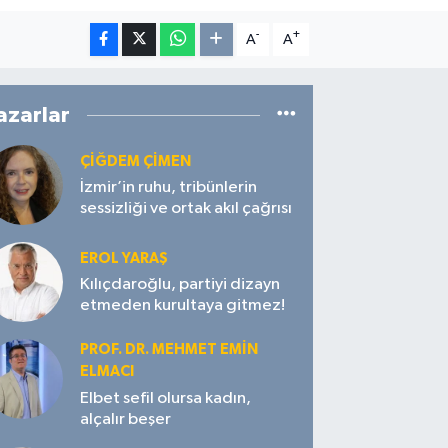
-
+
A
A
azarlar
ÇIĞDEM ÇIMEN
İzmir’in ruhu, tribünlerin
sessizliği ve ortak akıl çağrısı
EROL YARAŞ
Kılıçdaroğlu, partiyi dizayn
etmeden kurultaya gitmez!
PROF. DR. MEHMET EMIN
ELMACI
Elbet sefil olursa kadın,
alçalır beşer