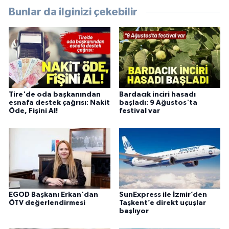
Bunlar da ilginizi çekebilir
Tire'de oda başkanından
Bardacık inciri hasadı
esnafa destek çağrısı: Nakit
başladı: 9 Ağustos'ta
Öde, Fişini Al!
festival var
EGOD Başkanı Erkan'dan
SunExpress ile İzmir’den
ÖTV değerlendirmesi
Taşkent’e direkt uçuşlar
başlıyor