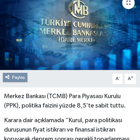
Resmi Reklam
Röportajlar
Paylaş
-
+
A
A
Merkez Bankası (TCMB) Para Piyasası Kurulu
(PPK), politika faizini yüzde 8,5’te sabit tuttu.
Karara dair açıklamada “Kurul, para politikası
duruşunun fiyat istikrarı ve finansal istikrarı
koruyarak deprem sonrası gerekli toparlanmayı