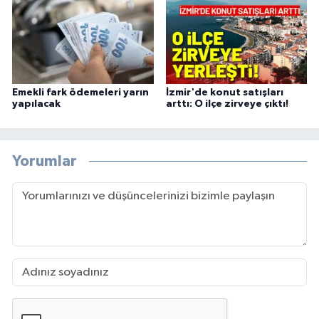
Emekli fark ödemeleri yarın
İzmir'de konut satışları
yapılacak
arttı: O ilçe zirveye çıktı!
Yorumlar