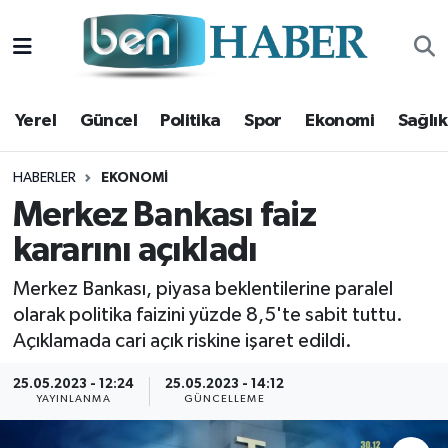
Yerel
Hava Durumu
Yerel
Güncel
Politika
Spor
Ekonomi
Sağlık
Güncel
Trafik Durumu
Politika
Süper Lig Puan Durumu ve Fikstür
HABERLER
EKONOMI
Merkez Bankası faiz
Spor
Tüm Manşetler
kararını açıkladı
Ekonomi
Son Dakika Haberleri
Merkez Bankası, piyasa beklentilerine paralel
olarak politika faizini yüzde 8,5'te sabit tuttu.
Sağlık
Haber Arşivi
Açıklamada cari açık riskine işaret edildi.
Magazin
25.05.2023 - 12:24
25.05.2023 - 14:12
YAYINLANMA
GÜNCELLEME
Kültür Sanat