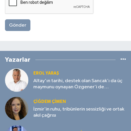
Gönder
Yazarlar
EROL YARAŞ
Altay'ın tarihi, destek olan Sancak’ı da üç
maymunu oynayan Özgener’i de
unutmayacak!
ÇIĞDEM ÇIMEN
İzmir’in ruhu, tribünlerin sessizliği ve ortak
akıl çağrısı