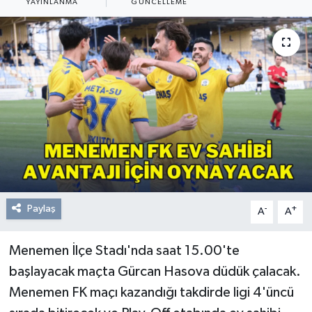
YAYINLANMA
GÜNCELLEME
Resmi Reklam
Röportajlar
Paylaş
-
+
A
A
Menemen İlçe Stadı'nda saat 15.00'te
başlayacak maçta Gürcan Hasova düdük çalacak.
Menemen FK maçı kazandığı takdirde ligi 4'üncü