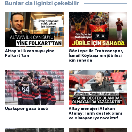
Bunlar da ilginizi çekebilir
Altay'a ilk can suyu yine
Göztepe ile Trabzonspor,
Folkart'tan
İsmail Köybaşı'nın jübilesi
için sahada
Uşakspor gaza bastı
Altay menajeri Atakan
Atalay: Tarih destek olanı
ve olmayanı yazacaktır!