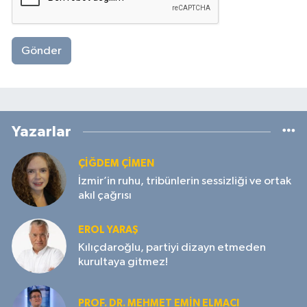
Gönder
Yazarlar
ÇIĞDEM ÇIMEN
İzmir’in ruhu, tribünlerin sessizliği ve ortak
akıl çağrısı
EROL YARAŞ
Kılıçdaroğlu, partiyi dizayn etmeden
kurultaya gitmez!
PROF. DR. MEHMET EMIN ELMACI