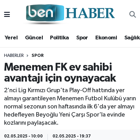
Yerel
Hava Durumu
Yerel
Güncel
Politika
Spor
Ekonomi
Sağlık
Güncel
Trafik Durumu
Politika
Süper Lig Puan Durumu ve Fikstür
HABERLER
SPOR
Menemen FK ev sahibi
Spor
Tüm Manşetler
avantajı için oynayacak
Ekonomi
Son Dakika Haberleri
2'nci Lig Kırmızı Grup'ta Play-Off hattında yer
almayı garantileyen Menemen Futbol Kulübü yarın
Sağlık
Haber Arşivi
normal sezonun son haftasında ilk 6'da yer almayı
hedefleyen Beyoğlu Yeni Çarşı Spor'la evinde
Magazin
kozlarını paylaşacak.
Kültür Sanat
02.05.2025 - 10:00
02.05.2025 - 19:37