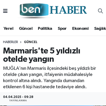
Yerel
Hava Durumu
Yerel
Güncel
Politika
Spor
Ekonomi
Sağlık
Güncel
Trafik Durumu
Politika
Süper Lig Puan Durumu ve Fikstür
HABERLER
GÜNCEL
Marmaris'te 5 yıldızlı
Spor
Tüm Manşetler
otelde yangın
Ekonomi
Son Dakika Haberleri
MUĞLA'nın Marmaris ilçesindeki beş yıldızlı bir
otelde çıkan yangın, itfaiyenin müdahalesiyle
Sağlık
Haber Arşivi
kontrol altına alındı. Yangında dumandan
etkilenen 6 kişi hastanede tedaviye alındı.
Magazin
04.04.2025 - 09:28
YAYINLANMA
Kültür Sanat