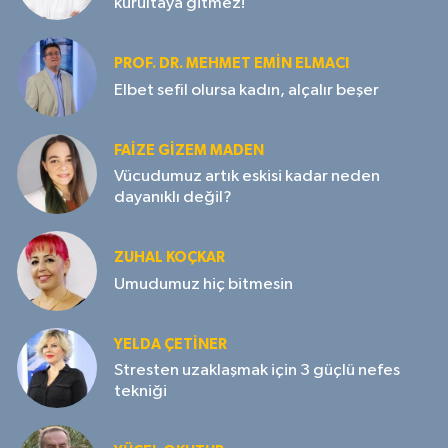
kurultaya gitmez!
PROF. DR. MEHMET EMIN ELMACI
Elbet sefil olursa kadın, alçalır beşer
FAIZE GIZEM MADEN
Vücudumuz artık eskisi kadar neden
dayanıklı değil?
ZUHAL KOÇKAR
Umudumuz hiç bitmesin
YELDA ÇETİNER
Stresten uzaklaşmak için 3 güçlü nefes
tekniği