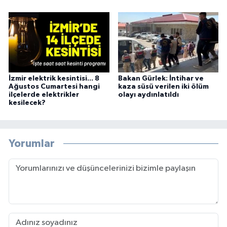
İzmir elektrik kesintisi... 8
Bakan Gürlek: İntihar ve
Ağustos Cumartesi hangi
kaza süsü verilen iki ölüm
ilçelerde elektrikler
olayı aydınlatıldı
kesilecek?
Yorumlar