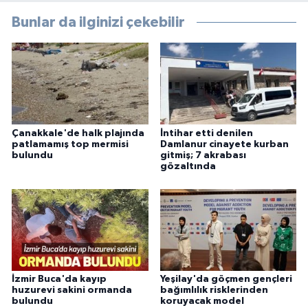
Bunlar da ilginizi çekebilir
Çanakkale'de halk plajında
İntihar etti denilen
patlamamış top mermisi
Damlanur cinayete kurban
bulundu
gitmiş; 7 akrabası
gözaltında
İzmir Buca'da kayıp
Yeşilay'da göçmen gençleri
huzurevi sakini ormanda
bağımlılık risklerinden
bulundu
koruyacak model