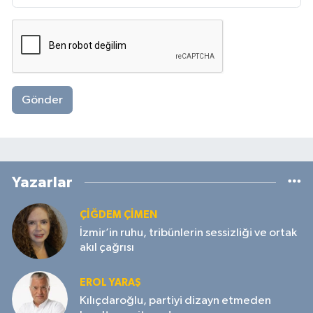
Gönder
Yazarlar
ÇIĞDEM ÇIMEN
İzmir’in ruhu, tribünlerin sessizliği ve ortak
akıl çağrısı
EROL YARAŞ
Kılıçdaroğlu, partiyi dizayn etmeden