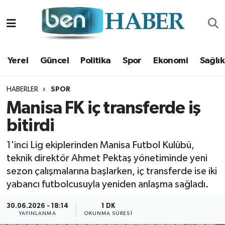
Yerel
Hava Durumu
Yerel
Güncel
Politika
Spor
Ekonomi
Sağlık
Güncel
Trafik Durumu
Politika
Süper Lig Puan Durumu ve Fikstür
HABERLER
SPOR
Manisa FK iç transferde iş
Spor
Tüm Manşetler
bitirdi
Ekonomi
Son Dakika Haberleri
1'inci Lig ekiplerinden Manisa Futbol Kulübü,
teknik direktör Ahmet Pektaş yönetiminde yeni
Sağlık
Haber Arşivi
sezon çalışmalarına başlarken, iç transferde ise iki
yabancı futbolcusuyla yeniden anlaşma sağladı.
Magazin
30.06.2026 - 18:14
1 DK
YAYINLANMA
OKUNMA SÜRESI
Kültür Sanat