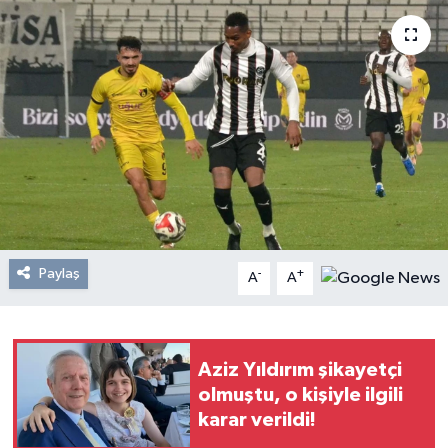
Resmi Reklam
Röportajlar
Paylaş
-
+
A
A
Aziz Yıldırım şikayetçi
olmuştu, o kişiyle ilgili
karar verildi!