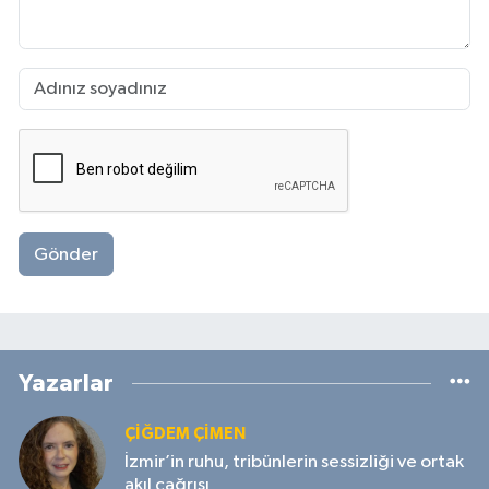
Gönder
Yazarlar
ÇIĞDEM ÇIMEN
İzmir’in ruhu, tribünlerin sessizliği ve ortak
akıl çağrısı